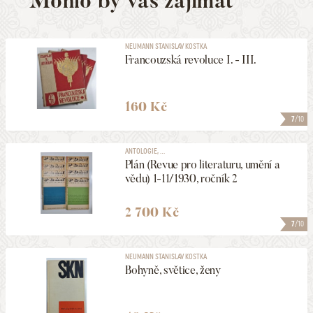
Mohlo by vás zajímat
NEUMANN STANISLAV KOSTKA
Francouzská revoluce I. - III.
160 Kč
7
/10
ANTOLOGIE, ...
Plán (Revue pro literaturu, umění a
vědu) 1-11/1930, ročník 2
2 700 Kč
7
/10
NEUMANN STANISLAV KOSTKA
Bohyně, světice, ženy