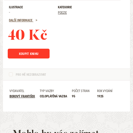
ILUSTRACE
KATEGORIE
-
POEZIE
DALŠÍ INFORMACE
40 Kč
KOUPIT KNIHU
PRO MĚ NEZOBRAZOVAT
VYDAVATEL
TYP VAZBY
POČET STRAN
ROK VYDÁNÍ
BOROVÝ FRANTIŠEK
CELOPLÁTĚNÁ VAZBA
95
1925