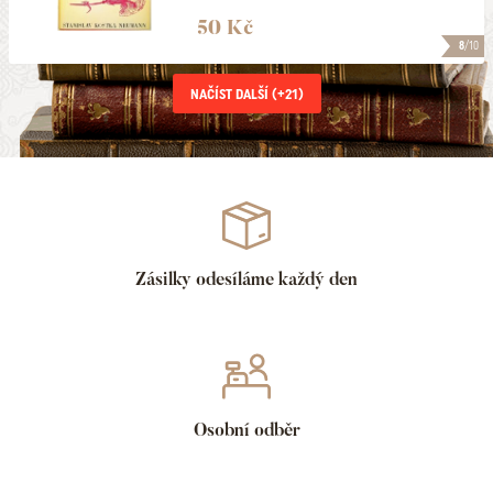
50 Kč
8
/10
NAČÍST DALŠÍ (+
21
)
Zásilky odesíláme každý den
Osobní odběr