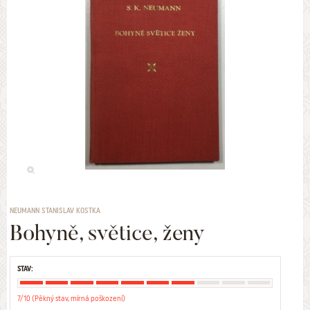
NEUMANN STANISLAV KOSTKA
Bohyně, světice, ženy
STAV:
7/10 (Pěkný stav, mírná poškození)