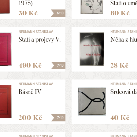
1975)
Stati o umě
kultuře
30 Kč
60 Kč
6
/10
NEUMANN STANISLAV
NEUMANN STANI
KOSTKA
KOSTKA
Stati a projevy V.
Něha z hlu
490 Kč
28 Kč
7
/10
NEUMANN STANISLAV
NEUMANN STANI
KOSTKA
KOSTKA
Básně IV
Srdcová d
200 Kč
40 Kč
7
/10
NEUMANN STANISLAV
NEUMANN STANI