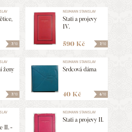
SLAV
NEUMANN STANISLAV
KOSTKA
ětice,
Stati a projevy
IV.
590 Kč
7
/10
7
/10
SLAV
NEUMANN STANISLAV
KOSTKA
í ženy
Srdcová dáma
40 Kč
7
/10
6
/10
SLAV
NEUMANN STANISLAV
KOSTKA
Stati a projevy II.
 II. -