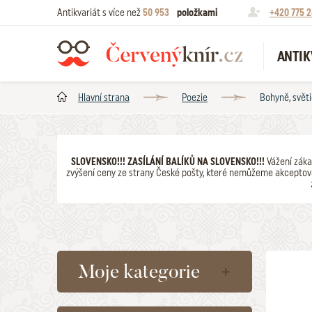
Antikvariát s více než
50 953
položkami
+420 775 2
ANTIK
Hlavní strana
Poezie
Bohyně, svět
SLOVENSKO!!! ZASÍLÁNÍ BALÍKŮ NA SLOVENSKO!!!
Vážení záka
zvýšení ceny ze strany České pošty, které nemůžeme akceptova
Moje kategorie