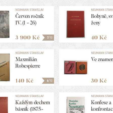
NEUMANN STANISLAV
NEUMANN STANI
KOSTKA
KOSTKA
Červen ročník
Bohyně, sv
IV. (1 - 26)
ženy
3 900 Kč
40 Kč
7
/10
NEUMANN STANISLAV
NEUMANN STANI
KOSTKA
KOSTKA
Maxmilián
Ve znamen
Robespierre
140 Kč
30 Kč
6
/10
NEUMANN STANISLAV
NEUMANN STANI
KOSTKA
KOSTKA
Každým dechem
Konfese a
básník (1875-
konfrontace