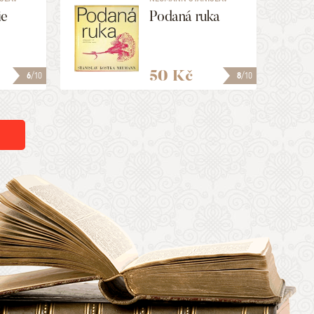
KOSTKA
e
Podaná ruka
50 Kč
6
/10
8
/10