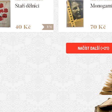
KOSTKA
KOSTKA
Staří dělníci
Monogami
40 Kč
70 Kč
7
/10
NAČÍST DALŠÍ (+
21
)