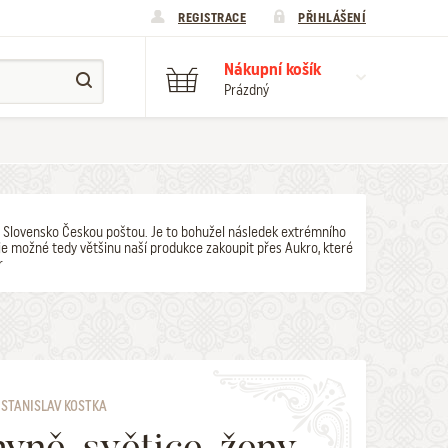
REGISTRACE
PŘIHLÁŠENÍ
Nákupní košík
Prázdný
y na Slovensko Českou poštou. Je to bohužel následek extrémního
e možné tedy většinu naší produkce zakoupit přes Aukro, které
r
STANISLAV KOSTKA
yně, světice, ženy