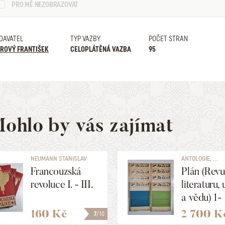
PRO MĚ NEZOBRAZOVAT
DAVATEL
TYP VAZBY
POČET STRAN
ROVÝ FRANTIŠEK
CELOPLÁTĚNÁ VAZBA
95
ohlo by vás zajímat
NEUMANN STANISLAV
ANTOLOGIE, ...
KOSTKA
Francouzská
Plán (Revu
revoluce I. - III.
literaturu,
a vědu) 1-
11/1930, r
160 Kč
2 700 K
7
/10