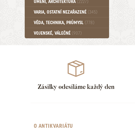
UMĚNÍ, ARCHITEKTURA
(2227)
Učebnice - SŠ (789)
VARIA, OSTATNÍ NEZAŘAZENÉ
(345)
Učebnice - VŠ (259)
Učebnice - ZŠ (556)
VĚDA, TECHNIKA, PRŮMYSL
(778)
Učebnice - Ostatní (499)
VOJENSKÉ, VÁLEČNÉ
(907)
Zásilky odesíláme každý den
O ANTIKVARIÁTU