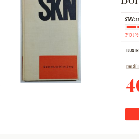
STAV:
za
7/10 (Pě
ILUST
-
DALŠÍ
4