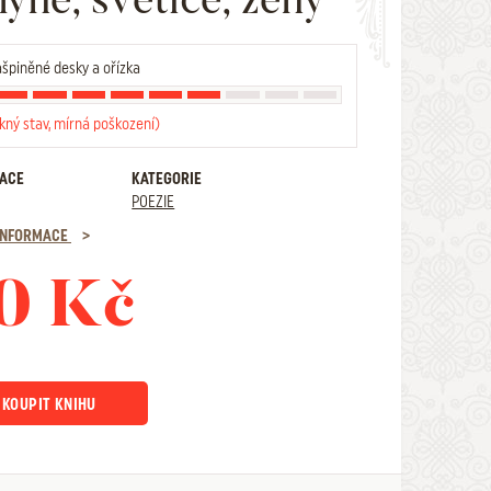
špiněné desky a ořízka
kný stav, mírná poškození)
RACE
KATEGORIE
POEZIE
 INFORMACE
0 Kč
KOUPIT KNIHU