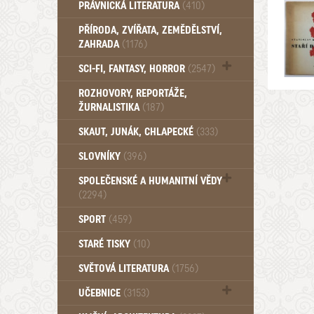
PRÁVNICKÁ LITERATURA
(410)
PŘÍRODA, ZVÍŘATA, ZEMĚDĚLSTVÍ,
ZAHRADA
(1176)
SCI-FI, FANTASY, HORROR
(2547)
UFO (14)
ROZHOVORY, REPORTÁŽE,
ŽURNALISTIKA
(187)
SKAUT, JUNÁK, CHLAPECKÉ
(333)
SLOVNÍKY
(396)
SPOLEČENSKÉ A HUMANITNÍ VĚDY
(2294)
Pedagogika (191)
SPORT
(459)
Filozofie, sociologie (860)
STARÉ TISKY
(10)
Psychologie a osobní rozvoj (761)
SVĚTOVÁ LITERATURA
(1756)
UČEBNICE
(3153)
Učebnice - Jazykové (1297)