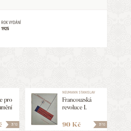
ROK VYDÁNÍ
1925
NEUMANN STANISLAV
KOSTKA
e pro
Francouzská
 umění
revoluce I.
očník 2
č
90 Kč
7
/10
7
/10