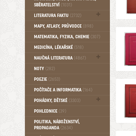
SBĚRATELSTVÍ
(1031)
Dům a byt (102)
LITERATURA FAKTU
(2732)
Katalogy (503)
MAPY, ATLASY, PRŮVODCE
(898)
MATEMATIKA, FYZIKA, CHEMIE
(307)
MEDICÍNA, LÉKAŘSKÉ
(518)
NAUČNÁ LITERATURA
(4867)
Zdraví a zdraví životní styl (510)
NOTY
(282)
POEZIE
(2653)
POČÍTAČE A INFORMATIKA
(164)
POHÁDKY, DĚTSKÉ
(3303)
Pro děti a mládež (2899)
POHLEDNICE
(39)
Pohádky, Dětské - Do roku 1948 (176)
POLITIKA, NÁBOŽENSTVÍ,
Pohádky, Dětské - Od roku 1949 (257)
PROPAGANDA
(2634)