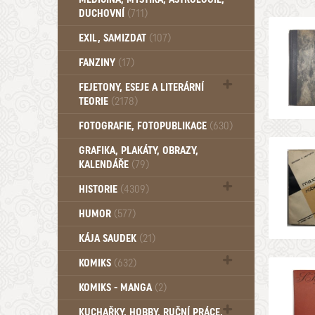
DUCHOVNÍ
(711)
Okultismus (110)
EXIL, SAMIZDAT
(107)
Záhady (105)
FANZINY
(17)
FEJETONY, ESEJE A LITERÁRNÍ
TEORIE
(2178)
Citáty, aforismy, snáře, přísloví,
FOTOGRAFIE, FOTOPUBLIKACE
(630)
afirmace (106)
GRAFIKA, PLAKÁTY, OBRAZY,
KALENDÁŘE
(79)
HISTORIE
(4309)
Mytologie, Mýty, Báje, Pověsti (204)
HUMOR
(577)
KÁJA SAUDEK
(21)
KOMIKS
(632)
Komiks - Čtyřlístek (234)
KOMIKS - MANGA
(2)
Komiks - Ostatní (180)
KUCHAŘKY, HOBBY, RUČNÍ PRÁCE,