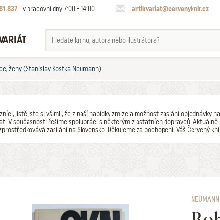
81 837
v pracovní dny 7:00 - 14:00
antikvariat@cervenyknir.cz
VARIÁT
ice, ženy (Stanislav Kostka Neumann)
zníci, jistě jste si všimli, že z naší nabídky zmizela možnost zaslání objednávk
t. V současnosti řešíme spolupráci s některým z ostatních dopravců. Aktuálně j
zprostředkovává zasílání na Slovensko. Děkujeme za pochopení. Váš Červený kní
NEUMANN 
Boh