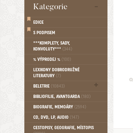
Kategorie
EDICE
S PODPISEM
***KOMPLETY, SADY,
KONVOLUTY***
(344)
% VÝPRODEJ %
(100)
LEXIKONY DOBRODRUŽNÉ
LITERATURY
(7)
BELETRIE
(10843)
Beletrie - Historická (1388)
BIBLIOFILIE, AVANTGARDA
(180)
Beletrie - Humoristické (501)
BIOGRAFIE, MEMOÁRY
(2594)
Beletrie - Povídky (1758)
Beletrie - Thrillery, krimi (1179)
CD, DVD, LP, AUDIO
(147)
Beletrie - Válečné romány (489)
Beletrie - Ženské a dívčí romány
CESTOPISY, GEOGRAFIE, MÍSTOPIS