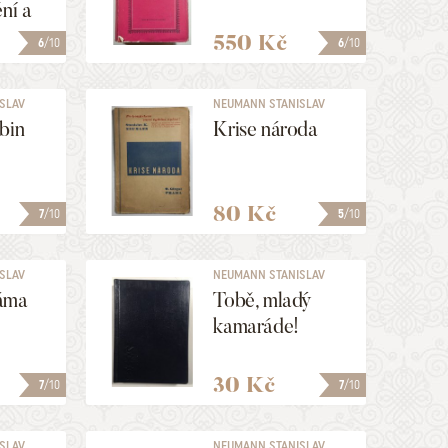
ní a
550 Kč
6
/10
6
/10
SLAV
NEUMANN STANISLAV
KOSTKA
bin
Krise národa
80 Kč
7
/10
5
/10
SLAV
NEUMANN STANISLAV
KOSTKA
áma
Tobě, mladý
kamaráde!
30 Kč
7
/10
7
/10
SLAV
NEUMANN STANISLAV