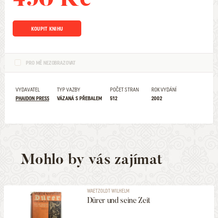
KOUPIT KNIHU
PRO MĚ NEZOBRAZOVAT
VYDAVATEL
TYP VAZBY
POČET STRAN
ROK VYDÁNÍ
PHAIDON PRESS
VÁZANÁ S PŘEBALEM
512
2002
Mohlo by vás zajímat
WAETZOLDT WILHELM
Dürer und seine Zeit