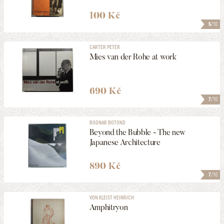
100 Kč
5
/10
CARTER PETER
Mies van der Rohe at work
690 Kč
7
/10
BOGNAR BOTOND
Beyond the Bubble - The new
Japanese Architecture
890 Kč
7
/10
VON KLEIST HEINRICH
Amphitryon