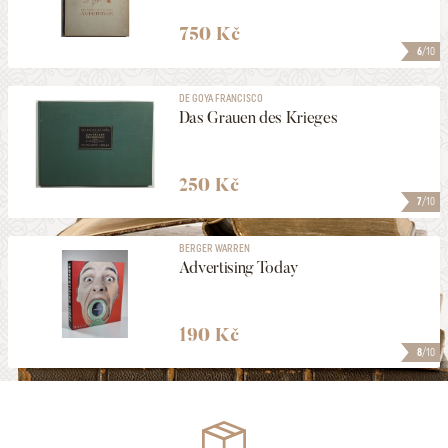
750 Kč
6
/10
DE GOYA FRANCISCO
Das Grauen des Krieges
250 Kč
7
/10
BERGER WARREN
Advertising Today
190 Kč
8
/10