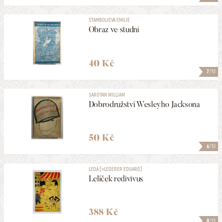
STAMBOLIEVA EMILIE
Obraz ve studni
40 Kč
7
/10
SAROYAN WILLIAM
Dobrodružství Wesleyho Jacksona
50 Kč
6
/10
LEDA [=LEDERER EDUARD]
Lelíček redivivus
388 Kč
8
/10