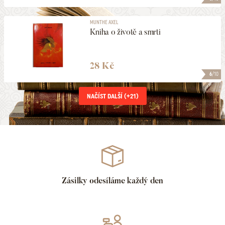
MUNTHE AXEL
Kniha o životě a smrti
28 Kč
6
/10
NAČÍST DALŠÍ (+
21
)
Zásilky odesíláme každý den