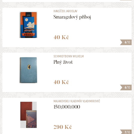
HAVLÍČEK JAROSLAV
Smaragdový příboj
40 Kč
6
/10
SCHMIDTBONN WILHELM
Plný život
40 Kč
6
/10
MAJAKOVSKIJ VLADIMÍR VLADIMIROVIČ
150,000.000
290 Kč
7
/10