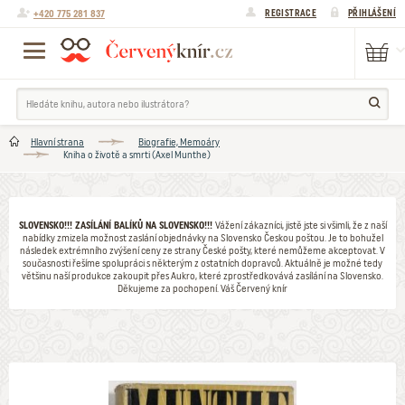
+420 775 281 837
REGISTRACE
PŘIHLÁŠENÍ
Hlavní strana
Biografie, Memoáry
Kniha o životě a smrti (Axel Munthe)
SLOVENSKO!!! ZASÍLÁNÍ BALÍKŮ NA SLOVENSKO!!!
Vážení zákazníci, jistě jste si všimli, že z naší
nabídky zmizela možnost zaslání objednávky na Slovensko Českou poštou. Je to bohužel
následek extrémního zvýšení ceny ze strany České pošty, které nemůžeme akceptovat. V
současnosti řešíme spolupráci s některým z ostatních dopravců. Aktuálně je možné tedy
většinu naší produkce zakoupit přes Aukro, které zprostředkovává zasílání na Slovensko.
Děkujeme za pochopení. Váš Červený knír