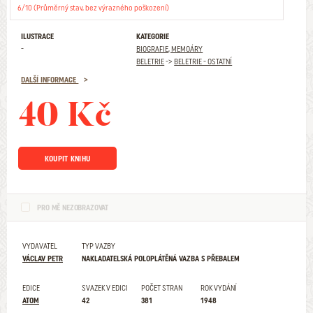
6/10 (Průměrný stav, bez výrazného poškození)
ILUSTRACE
KATEGORIE
-
BIOGRAFIE, MEMOÁRY
BELETRIE
->
BELETRIE - OSTATNÍ
DALŠÍ INFORMACE
40 Kč
KOUPIT KNIHU
PRO MĚ NEZOBRAZOVAT
VYDAVATEL
TYP VAZBY
VÁCLAV PETR
NAKLADATELSKÁ POLOPLÁTĚNÁ VAZBA S PŘEBALEM
EDICE
SVAZEK V EDICI
POČET STRAN
ROK VYDÁNÍ
ATOM
42
381
1948