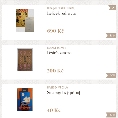
LEDA [=LEDERER EDUARD]
Lelíček redivivus
690 Kč
7
/10
KLIČKA BENJAMIN
Pestré osmero
200 Kč
3
/10
HAVLÍČEK JAROSLAV
Smaragdový příboj
40 Kč
6
/10