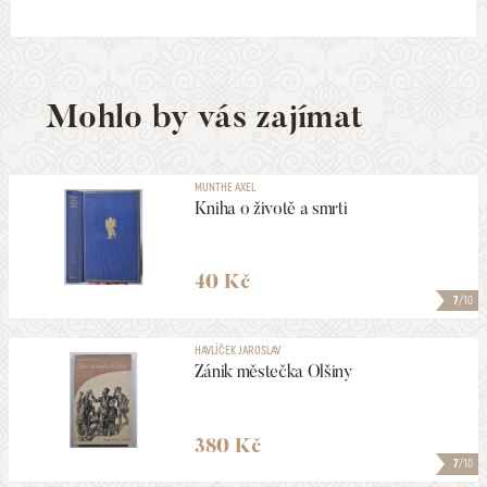
Mohlo by vás zajímat
MUNTHE AXEL
Kniha o životě a smrti
40 Kč
7
/10
HAVLÍČEK JAROSLAV
Zánik městečka Olšiny
380 Kč
7
/10