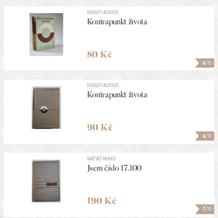
HUXLEY ALDOUS
Kontrapunkt života
80 Kč
6
/10
HUXLEY ALDOUS
Kontrapunkt života
90 Kč
6
/10
MATYÁŠ MIRKO
Jsem číslo 17.100
190 Kč
7
/10