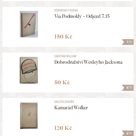
KÖRMENDI FERENC
Via Podmokly - Odjezd 7.15
150 Kč
7
/10
SAROYAN WILLIAM
Dobrodružství Wesleyho Jacksona
50 Kč
6
/10
KALISTA ZDENĚK
Kamarád Wolker
120 Kč
6
/10