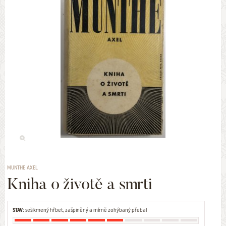
MUNTHE AXEL
Kniha o životě a smrti
STAV:
sešikmený hřbet, zašpiněný a mírně zohýbaný přebal