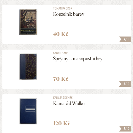
TOMAN PROKOP
Kouzelník barev
40 Kč
7
/10
SACHS HANS
Šprýmy a masopustní hry
70 Kč
7
/10
KALISTA ZDENĚK
Kamarád Wolker
120 Kč
7
/10