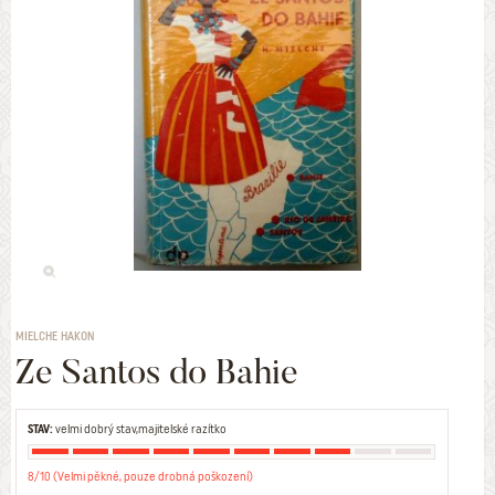
MIELCHE HAKON
Ze Santos do Bahie
STAV:
velmi dobrý stav,majitelské razítko
8/10 (Velmi pěkné, pouze drobná poškození)