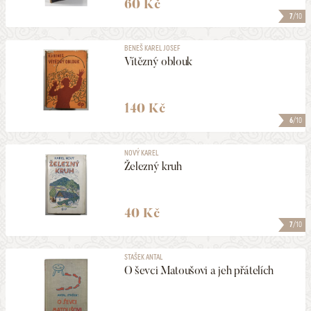
60 Kč
7
/10
BENEŠ KAREL JOSEF
Vítězný oblouk
140 Kč
6
/10
NOVÝ KAREL
Železný kruh
40 Kč
7
/10
STAŠEK ANTAL
O ševci Matoušovi a jeh přátelích