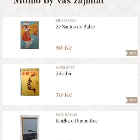
Mohlo by vás zajímat
MIELCHE HAKON
Ze Santos do Bahie
50 Kč
8
/10
AMADO JORGE
Jubiabá
70 Kč
8
/10
KVAPIL JAROSLAV
Knížka o Pampelišce