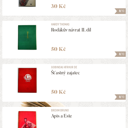
30 Kč
8
/10
HARDY THOMAS
Rodákův návrat II. díl
50 Kč
8
/10
GOBINEAU ATRHUR DE
Šťastný zajatec
50 Kč
8
/10
BREHM BRUNO
Apis a Este