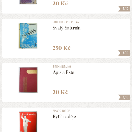
30 Kč
7
/10
SCHLUMBERGER JEAN
Svatý Saturnin
250 Kč
8
/10
BREHM BRUNO
Apis a Este
30 Kč
8
/10
AMADO JORGE
Rytíř naděje