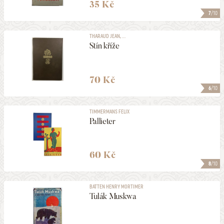
35 Kč
7
/10
THARAUD JEAN, ...
Stín kříže
70 Kč
6
/10
TIMMERMANS FELIX
Pallieter
60 Kč
8
/10
BATTEN HENRY MORTIMER
Tulák Muskwa