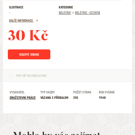
ILUSTRACE
KATEGORIE
-
BELETRIE
->
BELETRIE - OSTATNÍ
DALŠÍ INFORMACE
30 Kč
KOUPIT KNIHU
PRO MĚ NEZOBRAZOVAT
VYDAVATEL
TYP VAZBY
POČET STRAN
ROK VYDÁNÍ
DRUŽSTEVNÍ PRÁCE
VÁZANÁ S PŘEBALEM
318
1948