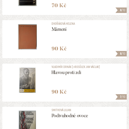
70 Kč
8
/10
DVOŘÁKOVÁ HELENA
Mámení
90 Kč
8
/10
VLADIMÍR DRNÁK [=ROSŮLEK JAN VÁCLAV]
Hlavou proti zdi
90 Kč
7
/10
SMITHOVÁ LILIAN
Podivuhodné ovoce