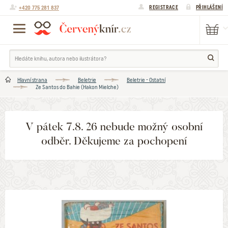
+420 775 281 837
REGISTRACE
PŘIHLÁŠENÍ
Hlavní strana
Beletrie
Beletrie - Ostatní
Ze Santos do Bahie (Hakon Mielche)
V pátek 7.8. 26 nebude možný osobní
odběr. Děkujeme za pochopení