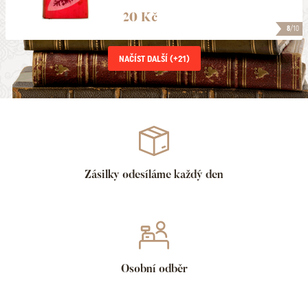
20 Kč
8
/10
NAČÍST DALŠÍ (+
21
)
Zásilky odesíláme každý den
Osobní odběr