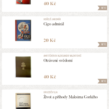
40 Kč
8
/10
HOŘEJŠ JAROMÍR
Cígo admirál
20 Kč
8
/10
AMFITĚATROV ALEKSANDR VALENTOVIČ
Otrávené svědomí
40 Kč
8
/10
GRUZDĚV ILJA
Život a příhody Maksima Gorkého