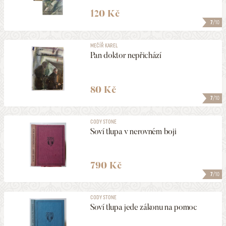
120 Kč
7
/10
MEČÍŘ KAREL
Pan doktor nepřichází
80 Kč
7
/10
CODY STONE
Soví tlupa v nerovném boji
790 Kč
7
/10
CODY STONE
Soví tlupa jede zákonu na pomoc