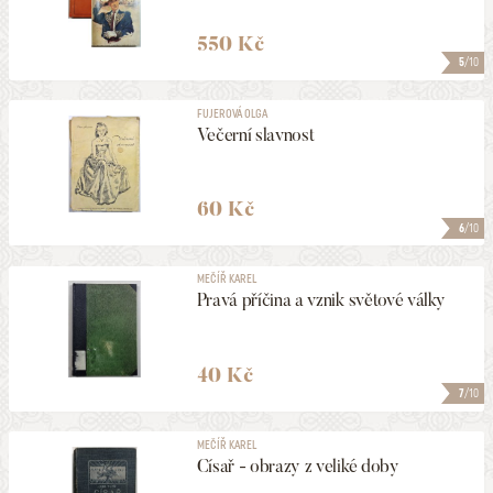
550 Kč
5
/10
FUJEROVÁ OLGA
Večerní slavnost
60 Kč
6
/10
MEČÍŘ KAREL
Pravá příčina a vznik světové války
40 Kč
7
/10
MEČÍŘ KAREL
Císař - obrazy z veliké doby