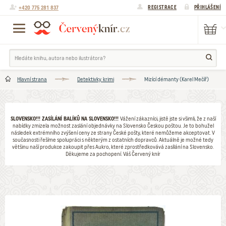
+420 775 281 837
REGISTRACE
PŘIHLÁŠENÍ
Hlavní strana
Detektivky. krimi
Mizící démanty (Karel Mečíř)
SLOVENSKO!!! ZASÍLÁNÍ BALÍKŮ NA SLOVENSKO!!!
Vážení zákazníci, jistě jste si všimli, že z naší
nabídky zmizela možnost zaslání objednávky na Slovensko Českou poštou. Je to bohužel
následek extrémního zvýšení ceny ze strany České pošty, které nemůžeme akceptovat. V
současnosti řešíme spolupráci s některým z ostatních dopravců. Aktuálně je možné tedy
většinu naší produkce zakoupit přes Aukro, které zprostředkovává zasílání na Slovensko.
Děkujeme za pochopení. Váš Červený knír