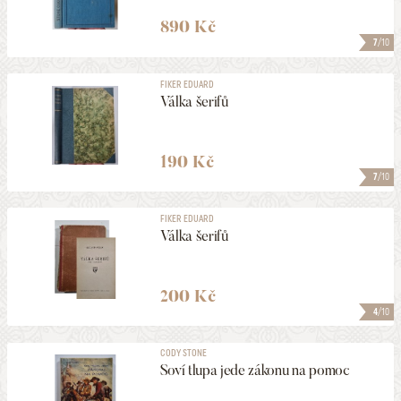
890 Kč
7
/10
FIKER EDUARD
Válka šerifů
190 Kč
7
/10
FIKER EDUARD
Válka šerifů
200 Kč
4
/10
CODY STONE
Soví tlupa jede zákonu na pomoc