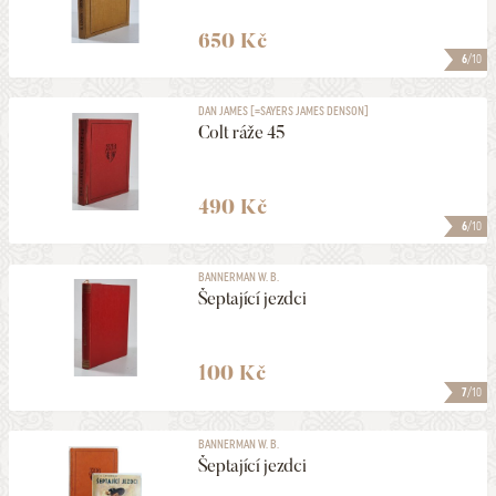
650 Kč
6
/10
DAN JAMES [=SAYERS JAMES DENSON]
Colt ráže 45
490 Kč
6
/10
BANNERMAN W. B.
Šeptající jezdci
100 Kč
7
/10
BANNERMAN W. B.
Šeptající jezdci