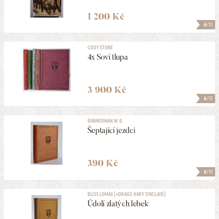
1 200 Kč
6
/10
CODY STONE
4x Soví tlupa
3 900 Kč
6
/10
BANNERMAN W. B.
Šeptající jezdci
390 Kč
6
/10
BLISS LOMAX [=DRAGO HARY SINCLAIR]
Údolí zlatých lebek