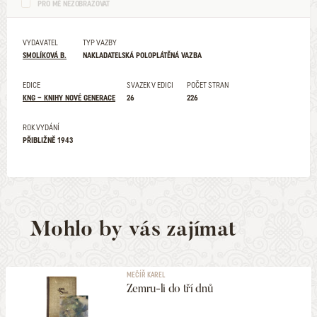
PRO MĚ NEZOBRAZOVAT
VYDAVATEL
TYP VAZBY
SMOLÍKOVÁ B.
NAKLADATELSKÁ POLOPLÁTĚNÁ VAZBA
EDICE
SVAZEK V EDICI
POČET STRAN
KNG – KNIHY NOVÉ GENERACE
26
226
ROK VYDÁNÍ
PŘIBLIŽNĚ 1943
Mohlo by vás zajímat
MEČÍŘ KAREL
Zemru-li do tří dnů