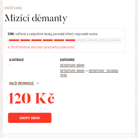
MEČÍŘ KAREL
Mizící démanty
STAV:
odřené a zašpiněné desky, parasklý hřbet, naprasklá vazba
6/10 (Průměrný stav, bez výrazného poškození)
ILUSTRACE
KATEGORIE
-
DETEKTIVKY. KRIMI
DETEKTIVKY. KRIMI
->
DETEKTIVKY - DO ROKU
1948
DALŠÍ INFORMACE
120 Kč
KOUPIT KNIHU