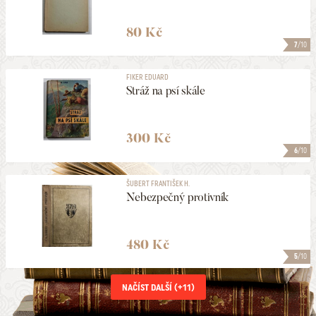
80 Kč
7
/10
FIKER EDUARD
Stráž na psí skále
300 Kč
6
/10
ŠUBERT FRANTIŠEK H.
Nebezpečný protivník
480 Kč
5
/10
NAČÍST DALŠÍ (+
11
)