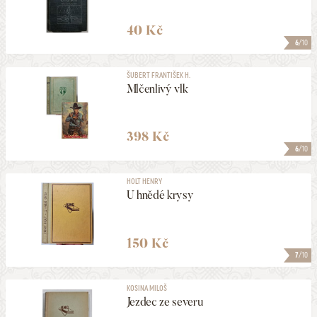
40 Kč
6
/10
ŠUBERT FRANTIŠEK H.
Mlčenlivý vlk
398 Kč
6
/10
HOLT HENRY
U hnědé krysy
150 Kč
7
/10
KOSINA MILOŠ
Jezdec ze severu