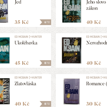
Jed
Jeho slovo 
zákon
35 Kč
40 Kč
6
/10
ED MCBAIN [=HUNTER
ED MCBAIN [=H
EVAN]
EVAN]
Ukolébavka
Nerozhodn
45 Kč
40 Kč
8
/10
ED MCBAIN [=HUNTER
ED MCBAIN [=H
EVAN]
EVAN]
Zlatovláska
Romance (
40 Kč
30 Kč
8
/10