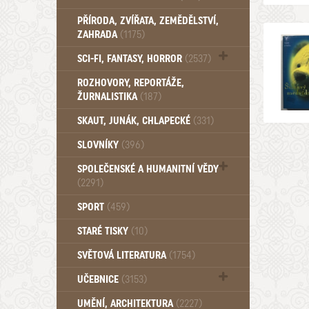
PŘÍRODA, ZVÍŘATA, ZEMĚDĚLSTVÍ,
ZAHRADA
(1175)
SCI-FI, FANTASY, HORROR
(2537)
UFO (14)
ROZHOVORY, REPORTÁŽE,
ŽURNALISTIKA
(187)
SKAUT, JUNÁK, CHLAPECKÉ
(331)
SLOVNÍKY
(396)
SPOLEČENSKÉ A HUMANITNÍ VĚDY
(2291)
Pedagogika (191)
SPORT
(459)
Filozofie, sociologie (859)
STARÉ TISKY
(10)
Psychologie a osobní rozvoj (760)
SVĚTOVÁ LITERATURA
(1754)
UČEBNICE
(3153)
Učebnice - Jazykové (1297)
UMĚNÍ, ARCHITEKTURA
(2227)