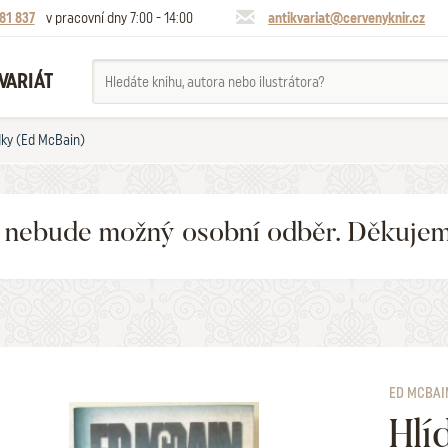
81 837
v pracovní dny 7:00 - 14:00
antikvariat@cervenyknir.cz
VARIÁT
dky (Ed McBain)
6 nebude možný osobní odběr. Děkuje
ED MCBAI
Hlí