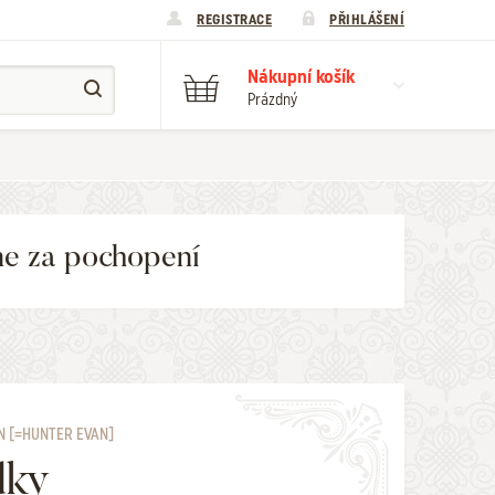
REGISTRACE
PŘIHLÁŠENÍ
Nákupní košík
Prázdný
me za pochopení
N [=HUNTER EVAN]
dky