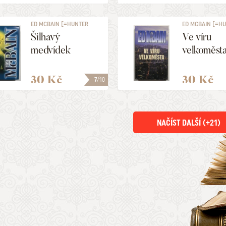
ED MCBAIN [=HUNTER
ED MCBAIN [=H
EVAN]
EVAN]
Šilhavý
Ve víru
medvídek
velkoměst
30 Kč
30 Kč
7
/10
NAČÍST DALŠÍ (+
21
)