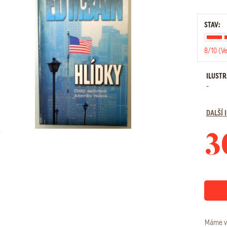
STAV:
8/10 (V
ILUST
-
DALŠÍ
3
Máme v