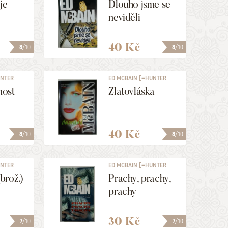
je
Dlouho jsme se
neviděli
40 Kč
8
/10
8
/10
UNTER
ED MCBAIN [=HUNTER
EVAN]
ost
Zlatovláska
40 Kč
8
/10
8
/10
UNTER
ED MCBAIN [=HUNTER
EVAN]
brož.)
Prachy, prachy,
prachy
30 Kč
7
/10
7
/10