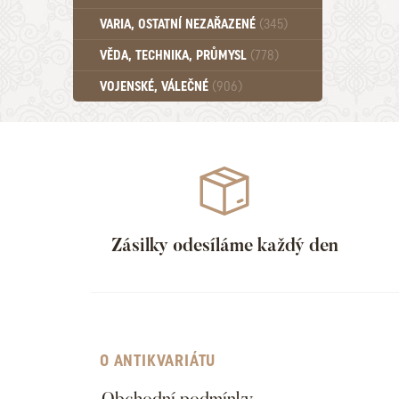
Učebnice - SŠ (789)
VARIA, OSTATNÍ NEZAŘAZENÉ
(345)
Učebnice - VŠ (259)
Učebnice - ZŠ (556)
VĚDA, TECHNIKA, PRŮMYSL
(778)
Učebnice - Ostatní (499)
VOJENSKÉ, VÁLEČNÉ
(906)
Zásilky odesíláme každý den
O ANTIKVARIÁTU