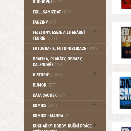
DUCHOVNÍ
(709)
Okultismus (110)
EXIL, SAMIZDAT
(107)
Záhady (105)
FANZINY
(17)
FEJETONY, ESEJE A LITERÁRNÍ
TEORIE
(2177)
Citáty, aforismy, snáře, přísloví,
FOTOGRAFIE, FOTOPUBLIKACE
(629)
afirmace (106)
GRAFIKA, PLAKÁTY, OBRAZY,
KALENDÁŘE
(79)
HISTORIE
(4306)
Mytologie, Mýty, Báje, Pověsti (203)
HUMOR
(577)
KÁJA SAUDEK
(21)
KOMIKS
(632)
Komiks - Čtyřlístek (232)
KOMIKS - MANGA
(2)
Komiks - Ostatní (180)
KUCHAŘKY, HOBBY, RUČNÍ PRÁCE,