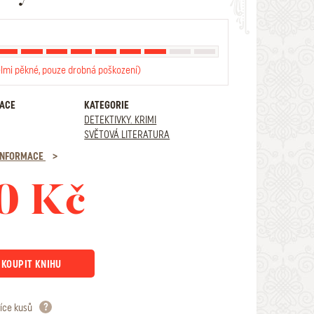
elmi pěkné, pouze drobná poškození)
RACE
KATEGORIE
DETEKTIVKY. KRIMI
SVĚTOVÁ LITERATURA
 INFORMACE
0 Kč
KOUPIT KNIHU
íce kusů