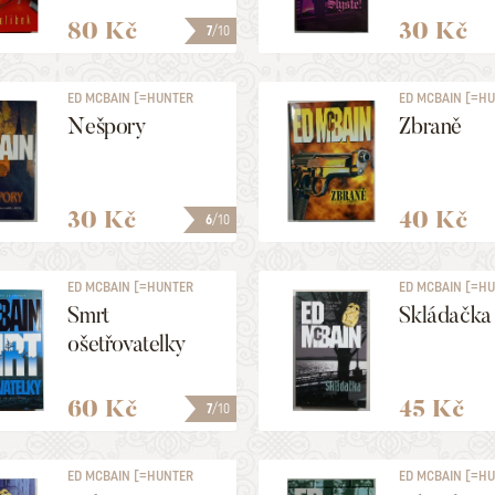
80 Kč
30 Kč
7
/10
ED MCBAIN [=HUNTER
ED MCBAIN [=H
EVAN]
EVAN]
Nešpory
Zbraně
30 Kč
40 Kč
6
/10
ED MCBAIN [=HUNTER
ED MCBAIN [=H
EVAN]
EVAN]
Smrt
Skládačka
ošetřovatelky
60 Kč
45 Kč
7
/10
ED MCBAIN [=HUNTER
ED MCBAIN [=H
EVAN]
EVAN]