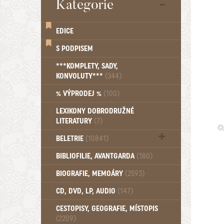
Kategorie
EDICE
S PODPISEM
***KOMPLETY, SADY,
KONVOLUTY***
(344)
% VÝPRODEJ %
(100)
LEXIKONY DOBRODRUŽNÉ
LITERATURY
(7)
BELETRIE
(10841)
Beletrie - Historická (1388)
BIBLIOFILIE, AVANTGARDA
(180)
Beletrie - Humoristické (501)
BIOGRAFIE, MEMOÁRY
(2593)
Beletrie - Povídky (1757)
Beletrie - Thrillery, krimi (1179)
CD, DVD, LP, AUDIO
(147)
Beletrie - Válečné romány (489)
Beletrie - Ženské a dívčí romány
CESTOPISY, GEOGRAFIE, MÍSTOPIS
(2209)
(1522)