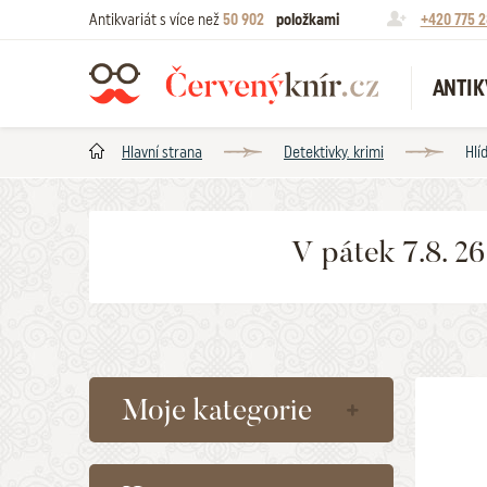
Antikvariát s více než
50 902
položkami
+420 775 2
ANTIK
Hlavní strana
Detektivky. krimi
Hlí
V pátek 7.8. 2
Moje kategorie