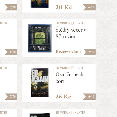
30 Kč
7
/10
6
/10
UNTER
ED MCBAIN [=HUNTER
EVAN]
Štědrý večer v
87. revíru
Rezervováno
8
/10
7
/10
UNTER
ED MCBAIN [=HUNTER
EVAN]
Osm černých
koní
35 Kč
7
/10
6
/10
UNTER
ED MCBAIN [=HUNTER
EVAN]