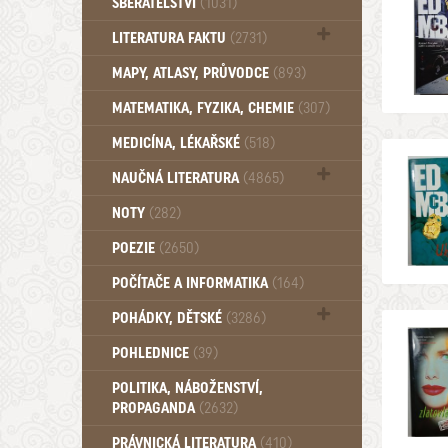
SBĚRATELSTVÍ
(1031)
Dům a byt (102)
LITERATURA FAKTU
(2731)
Katalogy (503)
MAPY, ATLASY, PRŮVODCE
(893)
MATEMATIKA, FYZIKA, CHEMIE
(307)
MEDICÍNA, LÉKAŘSKÉ
(518)
NAUČNÁ LITERATURA
(4865)
Zdraví a zdraví životní styl (510)
NOTY
(282)
POEZIE
(2650)
POČÍTAČE A INFORMATIKA
(164)
POHÁDKY, DĚTSKÉ
(3286)
Pro děti a mládež (2882)
POHLEDNICE
(39)
Pohádky, Dětské - Do roku 1948 (174)
POLITIKA, NÁBOŽENSTVÍ,
Pohádky, Dětské - Od roku 1949 (257)
PROPAGANDA
(2632)
PRÁVNICKÁ LITERATURA
(410)