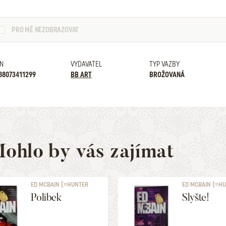
PRO MĚ NEZOBRAZOVAT
N
VYDAVATEL
TYP VAZBY
88073411299
BB ART
BROŽOVANÁ
ohlo by vás zajímat
ED MCBAIN [=HUNTER
ED MCBAIN [=H
EVAN]
EVAN]
Polibek
Slyšte!