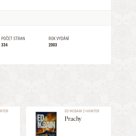
POČET STRAN
ROK VYDÁNÍ
334
2003
UNTER
ED MCBAIN [=HUNTER
EVAN]
Prachy