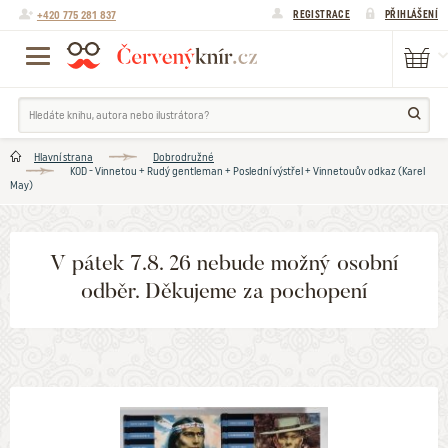
+420 775 281 837
REGISTRACE
PŘIHLÁŠENÍ
Hlavní strana
Dobrodružné
KOD - Vinnetou + Rudý gentleman + Poslední výstřel + Vinnetouův odkaz (Karel
May)
V pátek 7.8. 26 nebude možný osobní
odběr. Děkujeme za pochopení