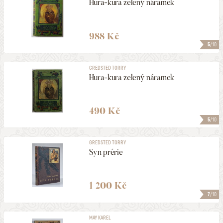
Hura-kura zelený náramek
988 Kč
5
/10
GREDSTED TORRY
Hura-kura zelený náramek
490 Kč
5
/10
GREDSTED TORRY
Syn prérie
1 200 Kč
7
/10
MAY KAREL