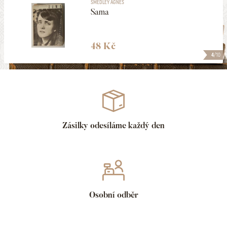
SMEDLEY AGNES
Sama
48 Kč
4
/10
Zásilky odesíláme každý den
Osobní odběr