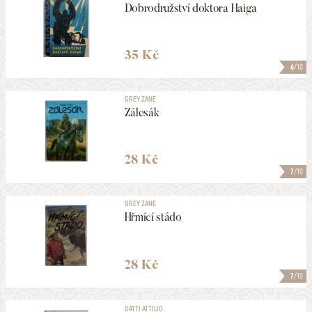
Dobrodružství doktora Haiga
35 Kč
6
/10
GREY ZANE
Zálesák
28 Kč
7
/10
GREY ZANE
Hřmící stádo
28 Kč
7
/10
GATTI ATTILIO