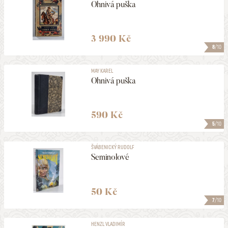
Ohnivá puška
3 990 Kč
8
/10
MAY KAREL
Ohnivá puška
590 Kč
5
/10
ŠVÁBENICKÝ RUDOLF
Seminolové
50 Kč
7
/10
HENZL VLADIMÍR