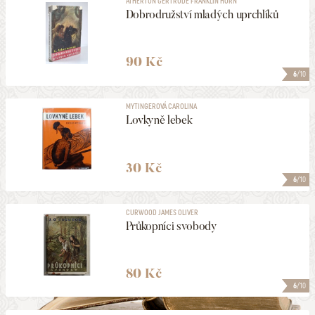
ATHERTON GERTRUDE FRANKLIN HORN
Dobrodružství mladých uprchlíků
90 Kč
6
/10
MYTINGEROVÁ CAROLINA
Lovkyně lebek
30 Kč
6
/10
CURWOOD JAMES OLIVER
Průkopníci svobody
80 Kč
6
/10