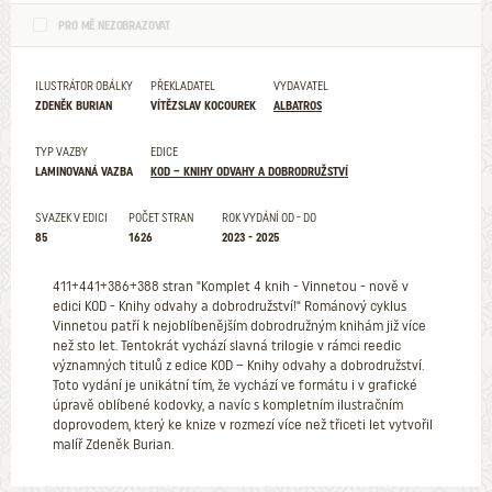
PRO MĚ NEZOBRAZOVAT
ILUSTRÁTOR OBÁLKY
PŘEKLADATEL
VYDAVATEL
ZDENĚK BURIAN
VÍTĚZSLAV KOCOUREK
ALBATROS
TYP VAZBY
EDICE
LAMINOVANÁ VAZBA
KOD – KNIHY ODVAHY A DOBRODRUŽSTVÍ
SVAZEK V EDICI
POČET STRAN
ROK VYDÁNÍ OD - DO
85
1626
2023 - 2025
411+441+386+388 stran "Komplet 4 knih - Vinnetou - nově v
edici KOD - Knihy odvahy a dobrodružství!" Románový cyklus
Vinnetou patří k nejoblíbenějším dobrodružným knihám již více
než sto let. Tentokrát vychází slavná trilogie v rámci reedic
významných titulů z edice KOD – Knihy odvahy a dobrodružství.
Toto vydání je unikátní tím, že vychází ve formátu i v grafické
úpravě oblíbené kodovky, a navíc s kompletním ilustračním
doprovodem, který ke knize v rozmezí více než třiceti let vytvořil
malíř Zdeněk Burian.