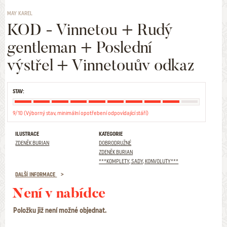
MAY KAREL
KOD - Vinnetou + Rudý
gentleman + Poslední
výstřel + Vinnetouův odkaz
STAV:
9/10 (Výborný stav, minimální opotřebení odpovídající stáří)
ILUSTRACE
KATEGORIE
ZDENĚK BURIAN
DOBRODRUŽNÉ
ZDENĚK BURIAN
***KOMPLETY, SADY, KONVOLUTY***
DALŠÍ INFORMACE
Není v nabídce
Položku již není možné objednat.