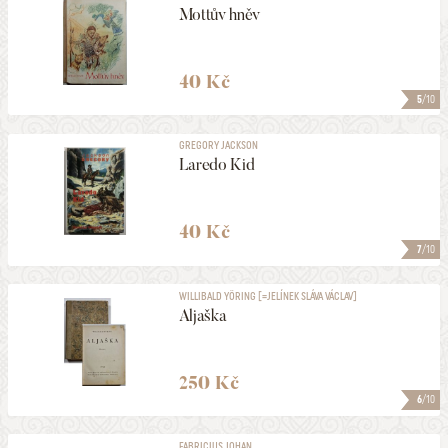
Mottův hněv
40 Kč
5
/10
GREGORY JACKSON
Laredo Kid
40 Kč
7
/10
WILLIBALD YÖRING [=JELÍNEK SLÁVA VÁCLAV]
Aljaška
250 Kč
6
/10
FABRICIUS JOHAN