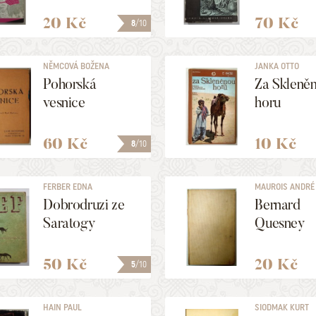
20 Kč
70 Kč
8
/10
NĚMCOVÁ BOŽENA
JANKA OTTO
Pohorská
Za Skleně
vesnice
horu
60 Kč
10 Kč
8
/10
FERBER EDNA
MAUROIS ANDRÉ
Dobrodruzi ze
Bernard
Saratogy
Quesney
50 Kč
20 Kč
5
/10
HAIN PAUL
SIODMAK KURT