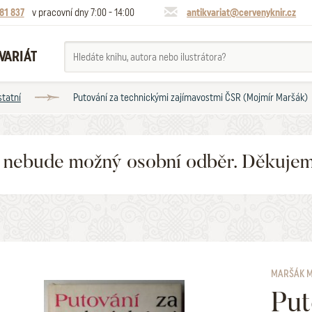
81 837
v pracovní dny 7:00 - 14:00
antikvariat@cervenyknir.cz
VARIÁT
statní
Putování za technickými zajímavostmi ČSR (Mojmír Maršák)
6 nebude možný osobní odběr. Děkuje
MARŠÁK 
Put