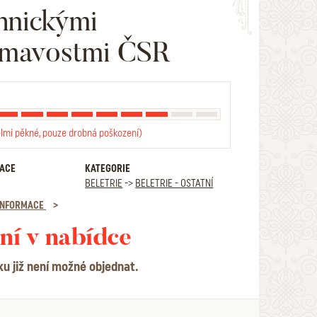
hnickými
ímavostmi ČSR
elmi pěkné, pouze drobná poškození)
RACE
KATEGORIE
BELETRIE
->
BELETRIE - OSTATNÍ
 INFORMACE
ní v nabídce
ku již není možné objednat.