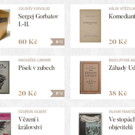
SOLOVĚV VSEVOLOD
HÁLEK VÍTĚZSLA
SERGEJEVIČ
Sergej Gorbatov
Komedian
I.-II.
60 Kč
20 Kč
8
/10
MACHÁČEK LUBOMÍR
RADCLIFFOVÁ A
Písek v zubech
Záhady Udo
20 Kč
38 Kč
8
/10
CESBRON GILBERT
VILHUM FRANTIŠ
Vězení i
Ve stopác
království
objevitelů