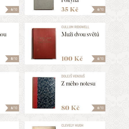
Foltýna
35 Kč
6
/10
6
/10
CULLUM RIDGWELL
nou
Muži dvou světů
100 Kč
8
/10
6
/10
DOLEJŠ VENOUŠ
Z mého notesu
80 Kč
6
/10
6
/10
CLEVELY HUGH