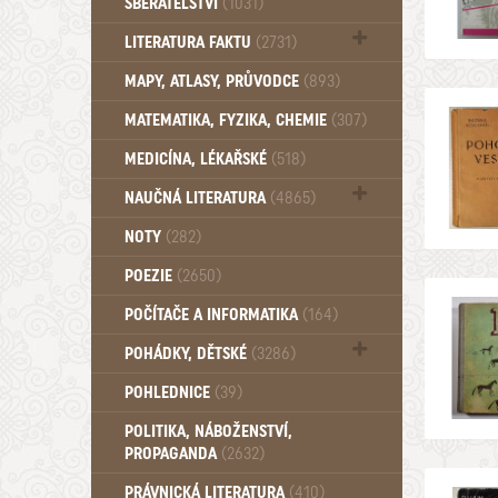
SBĚRATELSTVÍ
(1031)
Dům a byt (102)
LITERATURA FAKTU
(2731)
Katalogy (503)
MAPY, ATLASY, PRŮVODCE
(893)
MATEMATIKA, FYZIKA, CHEMIE
(307)
MEDICÍNA, LÉKAŘSKÉ
(518)
NAUČNÁ LITERATURA
(4865)
Zdraví a zdraví životní styl (510)
NOTY
(282)
POEZIE
(2650)
POČÍTAČE A INFORMATIKA
(164)
POHÁDKY, DĚTSKÉ
(3286)
Pro děti a mládež (2882)
POHLEDNICE
(39)
Pohádky, Dětské - Do roku 1948 (174)
POLITIKA, NÁBOŽENSTVÍ,
Pohádky, Dětské - Od roku 1949 (257)
PROPAGANDA
(2632)
PRÁVNICKÁ LITERATURA
(410)