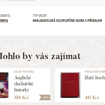
DAVATEL
TYP VAZBY
YMPIA
NAKLADATELSKÁ CELOPLÁTĚNÁ VAZBA S PŘEBALEM
ohlo by vás zajímat
DALBY RICHARD
PREISSOVÁ GABR
Anglické
Zlatý hoch
duchařské
historky
50 Kč
40 Kč
6
/10