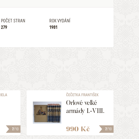
POČET STRAN
ROK VYDÁNÍ
279
1981
IELA
ČEČETKA FRANTIŠEK
JOSEF
Orlové velké
armády I.-VIII.
990 Kč
7
/10
7
/10