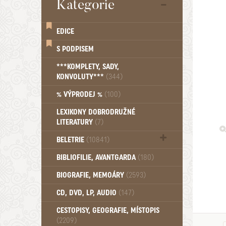
Kategorie
EDICE
S PODPISEM
***KOMPLETY, SADY,
KONVOLUTY***
(344)
% VÝPRODEJ %
(100)
LEXIKONY DOBRODRUŽNÉ
LITERATURY
(7)
BELETRIE
(10841)
Beletrie - Historická (1388)
BIBLIOFILIE, AVANTGARDA
(180)
Beletrie - Humoristické (501)
BIOGRAFIE, MEMOÁRY
(2593)
Beletrie - Povídky (1757)
Beletrie - Thrillery, krimi (1179)
CD, DVD, LP, AUDIO
(147)
Beletrie - Válečné romány (489)
Beletrie - Ženské a dívčí romány
CESTOPISY, GEOGRAFIE, MÍSTOPIS
(2209)
(1522)