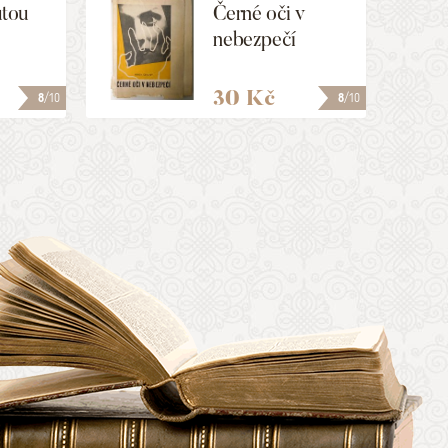
utou
Černé oči v
nebezpečí
30 Kč
8
/10
8
/10