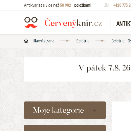
Antikvariát s více než
50 902
položkami
+420 775 2
ANTIK
Hlavní strana
Beletrie
Beletrie - O
V pátek 7.8. 2
Moje kategorie