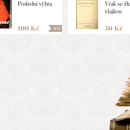
Poslední výhra
Vrak se žl
vlajkou
100 Kč
30 Kč
6
/10