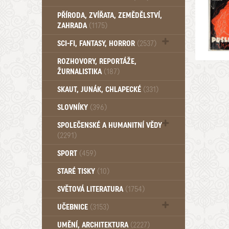
PŘÍRODA, ZVÍŘATA, ZEMĚDĚLSTVÍ,
ZAHRADA
(1175)
SCI-FI, FANTASY, HORROR
(2537)
UFO (14)
ROZHOVORY, REPORTÁŽE,
ŽURNALISTIKA
(187)
SKAUT, JUNÁK, CHLAPECKÉ
(331)
SLOVNÍKY
(396)
SPOLEČENSKÉ A HUMANITNÍ VĚDY
(2291)
Pedagogika (191)
SPORT
(459)
Filozofie, sociologie (859)
STARÉ TISKY
(10)
Psychologie a osobní rozvoj (760)
SVĚTOVÁ LITERATURA
(1754)
UČEBNICE
(3153)
Učebnice - Jazykové (1297)
UMĚNÍ, ARCHITEKTURA
(2227)