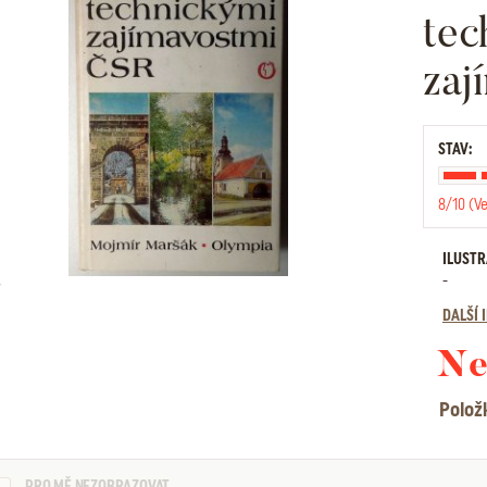
tec
zaj
STAV:
8/10 (V
ILUST
-
DALŠÍ
Ne
Polož
PRO MĚ NEZOBRAZOVAT