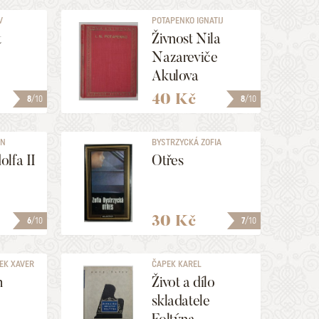
V
POTAPENKO IGNATIJ
NIKOLAJEVIČ
t
Živnost Nila
Nazareviče
Akulova
40 Kč
8
/10
8
/10
NN
BYSTRZYCKÁ ZOFIA
lfa II
Otřes
30 Kč
6
/10
7
/10
EK XAVER
ČAPEK KAREL
h
Život a dílo
skladatele