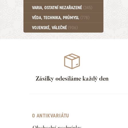
Učebnice - SŠ (789)
VARIA, OSTATNÍ NEZAŘAZENÉ
(345)
Učebnice - VŠ (259)
Učebnice - ZŠ (556)
VĚDA, TECHNIKA, PRŮMYSL
(778)
Učebnice - Ostatní (499)
VOJENSKÉ, VÁLEČNÉ
(906)
Zásilky odesíláme každý den
O ANTIKVARIÁTU