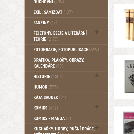
DUCHOVNÍ
(709)
Okultismus (110)
EXIL, SAMIZDAT
(107)
Záhady (105)
FANZINY
(17)
FEJETONY, ESEJE A LITERÁRNÍ
TEORIE
(2177)
Citáty, aforismy, snáře, přísloví,
FOTOGRAFIE, FOTOPUBLIKACE
(629)
afirmace (106)
GRAFIKA, PLAKÁTY, OBRAZY,
KALENDÁŘE
(79)
HISTORIE
(4306)
Mytologie, Mýty, Báje, Pověsti (203)
HUMOR
(577)
KÁJA SAUDEK
(21)
KOMIKS
(632)
Komiks - Čtyřlístek (232)
KOMIKS - MANGA
(2)
Komiks - Ostatní (180)
KUCHAŘKY, HOBBY, RUČNÍ PRÁCE,