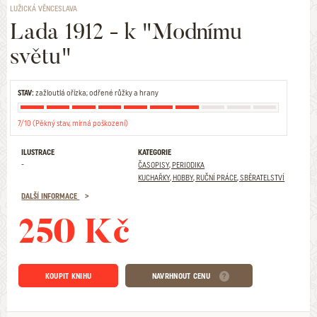
LUŽICKÁ VĚNCESLAVA
Lada 1912 - k "Modnímu
světu"
STAV:
zažloutlá ořízka; odřené růžky a hrany
7/10 (Pěkný stav, mírná poškození)
ILUSTRACE
KATEGORIE
-
ČASOPISY, PERIODIKA
KUCHAŘKY, HOBBY, RUČNÍ PRÁCE, SBĚRATELSTVÍ
DALŠÍ INFORMACE
250 Kč
KOUPIT KNIHU
NAVRHNOUT CENU