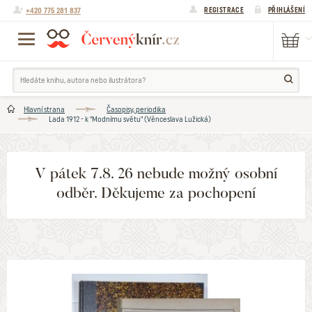
+420 775 281 837
REGISTRACE
PŘIHLÁŠENÍ
Hlavní strana
Časopisy, periodika
Lada 1912 - k "Modnímu světu" (Věnceslava Lužická)
V pátek 7.8. 26 nebude možný osobní
odběr. Děkujeme za pochopení