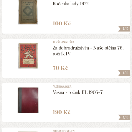
Ročenka lady 1922
100 Kč
3
/10
TERŠL FRANTIŠEK
Za dobrodružstvím - Naše otčina 76.
ročník IV.
70 Kč
5
/10
FASTROVÁ OLGA
Vesna - ročník III. 1906-7
190 Kč
6
/10
AUTOR NEUVEDEN