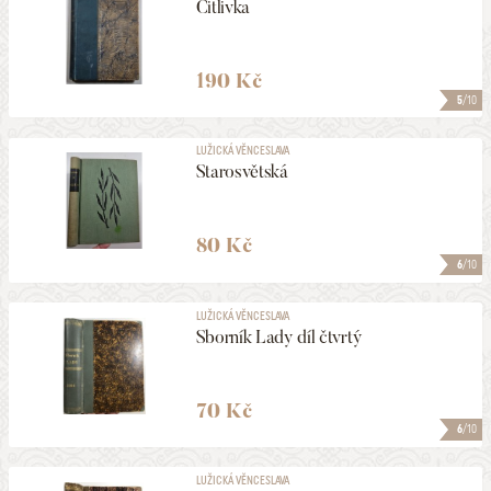
Citlivka
190 Kč
5
/10
LUŽICKÁ VĚNCESLAVA
Starosvětská
80 Kč
6
/10
LUŽICKÁ VĚNCESLAVA
Sborník Lady díl čtvrtý
70 Kč
6
/10
LUŽICKÁ VĚNCESLAVA