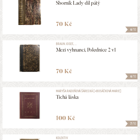
Sborník Lady díl pátý
70 Kč
6
/10
BRAUN JOSEF, ...
Mezi vyhnanci, Polednice 2 v1
70 Kč
6
/10
MARYŠA RADOŇOVÁ ŠÁRECKÁ [=BOSÁČKOVÁ MARIE]
Tichá láska
100 Kč
7
/10
KOLEKTIV