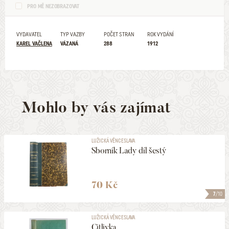
PRO MĚ NEZOBRAZOVAT
VYDAVATEL
TYP VAZBY
POČET STRAN
ROK VYDÁNÍ
KAREL VAČLENA
VÁZANÁ
288
1912
Mohlo by vás zajímat
LUŽICKÁ VĚNCESLAVA
Sborník Lady díl šestý
70 Kč
7
/10
LUŽICKÁ VĚNCESLAVA
Citlivka