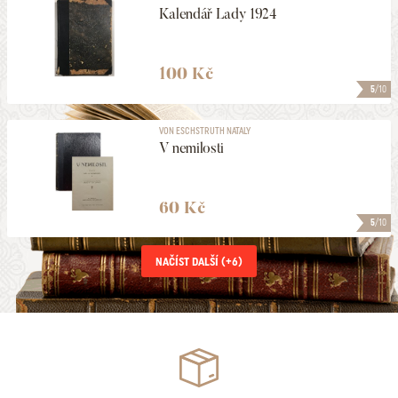
Kalendář Lady 1924
100 Kč
5
/10
VON ESCHSTRUTH NATALY
V nemilosti
60 Kč
5
/10
NAČÍST DALŠÍ (+
6
)