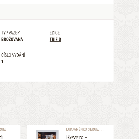
TYP VAZBY
EDICE
BROŽOVANÁ
TRIFID
ČÍSLO VYDÁNÍ
1
RGEJ
LUKJANĚNKO SERGEJ, ...
zí
Reverz -