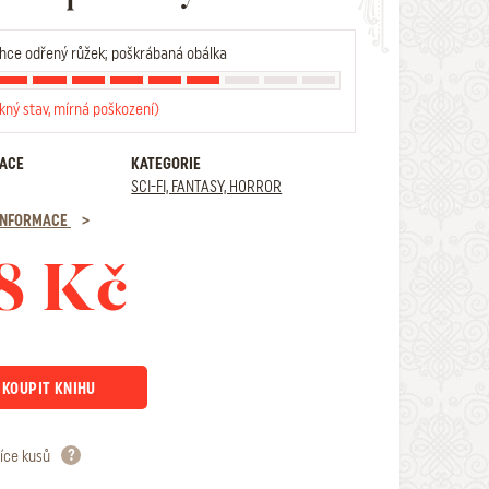
hce odřený růžek; poškrábaná obálka
kný stav, mírná poškození)
RACE
KATEGORIE
SCI-FI, FANTASY, HORROR
 INFORMACE
8 Kč
KOUPIT KNIHU
íce kusů