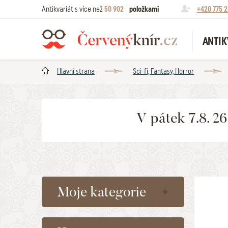
Antikvariát s více než
50 902
položkami
+420 775 2
ANTIK
Hlavní strana
Sci-fi, Fantasy, Horror
V pátek 7.8. 2
Moje kategorie