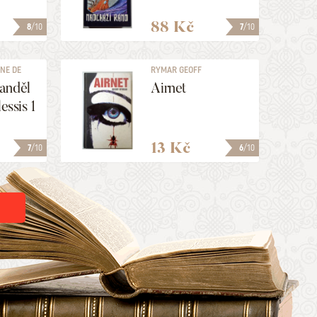
88 Kč
8
/10
7
/10
NE DE
RYMAR GEOFF
anděl
Airnet
lessis 1
13 Kč
7
/10
6
/10