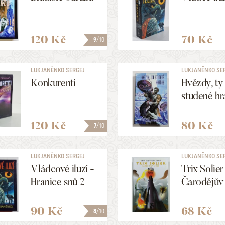
120 Kč
70 Kč
9
/10
LUKJANĚNKO SERGEJ
LUKJANĚNKO SE
Konkurenti
Hvězdy, ty
studené h
120 Kč
80 Kč
7
/10
LUKJANĚNKO SERGEJ
LUKJANĚNKO SE
Vládcové iluzí -
Trix Solier
Hranice snů 2
Čarodějův
90 Kč
68 Kč
8
/10