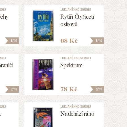
RGEJ
LUKJANĚNKO SERGEJ
řehy
Rytíři Čtyřiceti
ostrovů
68 Kč
8
/10
8
/10
RGEJ
LUKJANĚNKO SERGEJ
hraničí
Spektrum
78 Kč
7
/10
8
/10
RGEJ
LUKJANĚNKO SERGEJ
a
Nadchází ráno