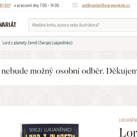
81 837
v pracovní dny 7:00 - 14:00
antikvariat@cervenyknir.cz
VARIÁT
Lord z planety Země (Sergej Lukjaněnko)
6 nebude možný osobní odběr. Děkuje
LUKJANĚN
Lor