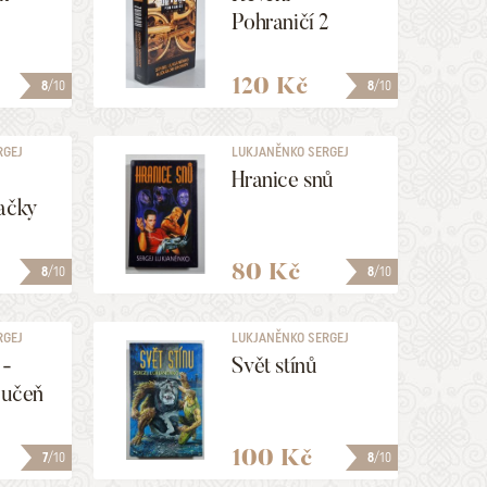
Pohraničí 2
120 Kč
8
/10
8
/10
RGEJ
LUKJANĚNKO SERGEJ
Hranice snů
račky
80 Kč
8
/10
8
/10
RGEJ
LUKJANĚNKO SERGEJ
 -
Svět stínů
 učeň
100 Kč
7
/10
8
/10