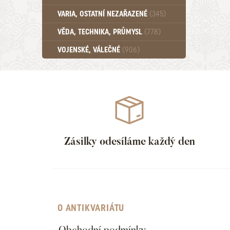
Učebnice - SŠ (789)
VARIA, OSTATNÍ NEZAŘAZENÉ
(345)
Učebnice - VŠ (259)
Učebnice - ZŠ (556)
VĚDA, TECHNIKA, PRŮMYSL
(778)
Učebnice - Ostatní (499)
VOJENSKÉ, VÁLEČNÉ
(906)
Zásilky odesíláme každý den
O ANTIKVARIÁTU