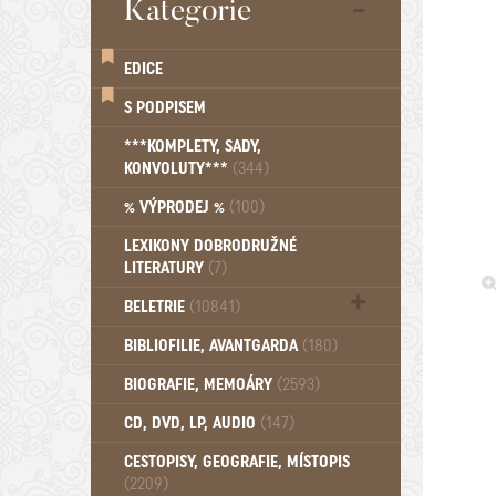
Kategorie
EDICE
S PODPISEM
***KOMPLETY, SADY,
KONVOLUTY***
(344)
% VÝPRODEJ %
(100)
LEXIKONY DOBRODRUŽNÉ
LITERATURY
(7)
BELETRIE
(10841)
Beletrie - Historická (1388)
BIBLIOFILIE, AVANTGARDA
(180)
Beletrie - Humoristické (501)
BIOGRAFIE, MEMOÁRY
(2593)
Beletrie - Povídky (1757)
Beletrie - Thrillery, krimi (1179)
CD, DVD, LP, AUDIO
(147)
Beletrie - Válečné romány (489)
Beletrie - Ženské a dívčí romány
CESTOPISY, GEOGRAFIE, MÍSTOPIS
(2209)
(1522)