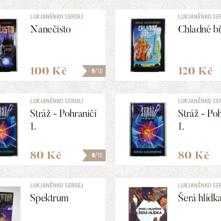
LUKJANĚNKO SERGEJ
LUKJANĚNKO SE
Nanečisto
Chladné b
100 Kč
120 Kč
8
/10
LUKJANĚNKO SERGEJ
LUKJANĚNKO SE
Stráž - Pohraničí
Stráž - Po
1.
1.
80 Kč
80 Kč
8
/10
LUKJANĚNKO SERGEJ
LUKJANĚNKO SE
Spektrum
Šerá hlídk