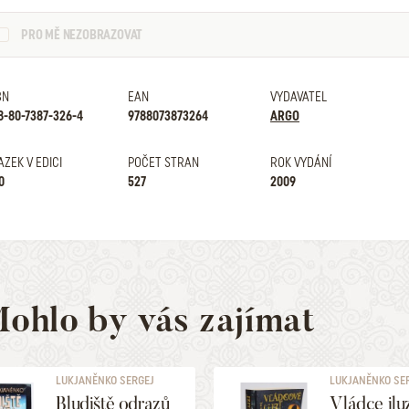
PRO MĚ NEZOBRAZOVAT
BN
EAN
VYDAVATEL
8-80-7387-326-4
9788073873264
ARGO
AZEK V EDICI
POČET STRAN
ROK VYDÁNÍ
0
527
2009
ohlo by vás zajímat
LUKJANĚNKO SERGEJ
LUKJANĚNKO SE
Bludiště odrazů
Vládce ilu