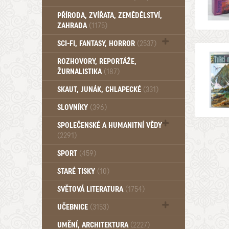
PŘÍRODA, ZVÍŘATA, ZEMĚDĚLSTVÍ,
ZAHRADA
(1175)
SCI-FI, FANTASY, HORROR
(2537)
UFO (14)
ROZHOVORY, REPORTÁŽE,
ŽURNALISTIKA
(187)
SKAUT, JUNÁK, CHLAPECKÉ
(331)
SLOVNÍKY
(396)
SPOLEČENSKÉ A HUMANITNÍ VĚDY
(2291)
Pedagogika (191)
SPORT
(459)
Filozofie, sociologie (859)
STARÉ TISKY
(10)
Psychologie a osobní rozvoj (760)
SVĚTOVÁ LITERATURA
(1754)
UČEBNICE
(3153)
Učebnice - Jazykové (1297)
UMĚNÍ, ARCHITEKTURA
(2227)