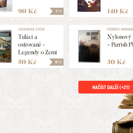
90 Kč
140 Kč
7
/10
COCKAYNE STEVE
PIERRES MARIAN
Tuláci a
Nylonový 
ostrované -
- Parrish P
Legendy o Zemi
1
50 Kč
30 Kč
8
/10
NAČÍST DALŠÍ (+
21
)