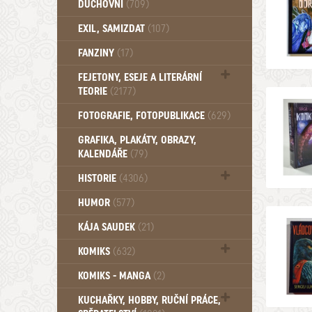
DUCHOVNÍ
(709)
Okultismus (110)
EXIL, SAMIZDAT
(107)
Záhady (105)
FANZINY
(17)
FEJETONY, ESEJE A LITERÁRNÍ
TEORIE
(2177)
Citáty, aforismy, snáře, přísloví,
FOTOGRAFIE, FOTOPUBLIKACE
(629)
afirmace (106)
GRAFIKA, PLAKÁTY, OBRAZY,
KALENDÁŘE
(79)
HISTORIE
(4306)
Mytologie, Mýty, Báje, Pověsti (203)
HUMOR
(577)
KÁJA SAUDEK
(21)
KOMIKS
(632)
Komiks - Čtyřlístek (232)
KOMIKS - MANGA
(2)
Komiks - Ostatní (180)
KUCHAŘKY, HOBBY, RUČNÍ PRÁCE,