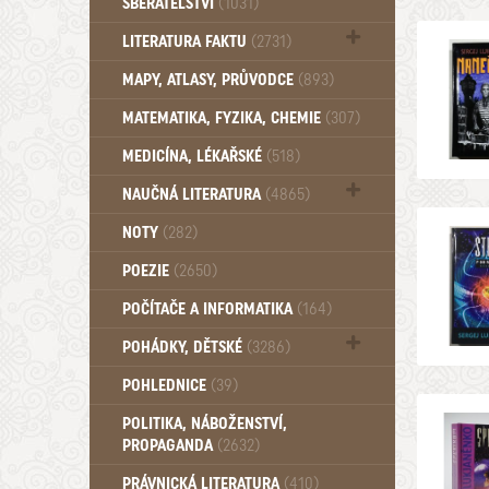
SBĚRATELSTVÍ
(1031)
Dům a byt (102)
LITERATURA FAKTU
(2731)
Katalogy (503)
MAPY, ATLASY, PRŮVODCE
(893)
MATEMATIKA, FYZIKA, CHEMIE
(307)
MEDICÍNA, LÉKAŘSKÉ
(518)
NAUČNÁ LITERATURA
(4865)
Zdraví a zdraví životní styl (510)
NOTY
(282)
POEZIE
(2650)
POČÍTAČE A INFORMATIKA
(164)
POHÁDKY, DĚTSKÉ
(3286)
Pro děti a mládež (2882)
POHLEDNICE
(39)
Pohádky, Dětské - Do roku 1948 (174)
POLITIKA, NÁBOŽENSTVÍ,
Pohádky, Dětské - Od roku 1949 (257)
PROPAGANDA
(2632)
PRÁVNICKÁ LITERATURA
(410)