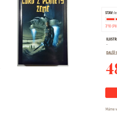
STAV:
le
7/10 (Pě
ILUST
-
DALŠÍ
4
Máme v