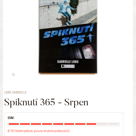
LORD GABRIELLE
Spiknutí 365 - Srpen
STAV:
8/10 (Velmi pěkné, pouze drobná poškození)