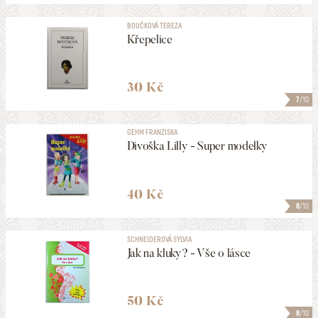
BOUČKOVÁ TEREZA
Křepelice
30 Kč
7
/10
GEHM FRANZISKA
Divoška Lilly - Super modelky
40 Kč
8
/10
SCHNEIDEROVÁ SYLVIA
Jak na kluky? - Vše o lásce
50 Kč
8
/10