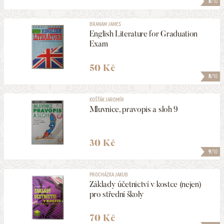
8
/10
BRANAM JAMES
English Literature for Graduation
Exam
50 Kč
8
/10
KOŠŤÁK JAROMÍR
Mluvnice, pravopis a sloh 9
30 Kč
9
/10
PROCHÁZKA JAKUB
Základy účetnictví v kostce (nejen)
pro střední školy
70 Kč