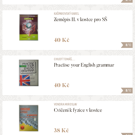
KAŠPAROVSKÝ KAREL
Zeměpis II. v kostce pro SŠ
40 Kč
8
/10
CHUDÝ TOMÁŠ, ...
Practise your English grammar
40 Kč
8
/10
VONDRA MIROSLAV
Cvičení k fyzice v kostce
38 Kč