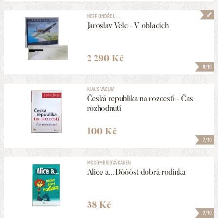
NEFF ONDŘEJ, ...
Jaroslav Velc - V oblacích
2 290 Kč
8
/10
KLAUS VÁCLAV
Česká republika na rozcestí - Čas
rozhodnutí
100 Kč
7
/10
MCCOMBIEOVÁ KAREN
Alice a... Dóóóst dobrá rodinka
38 Kč
7
/10