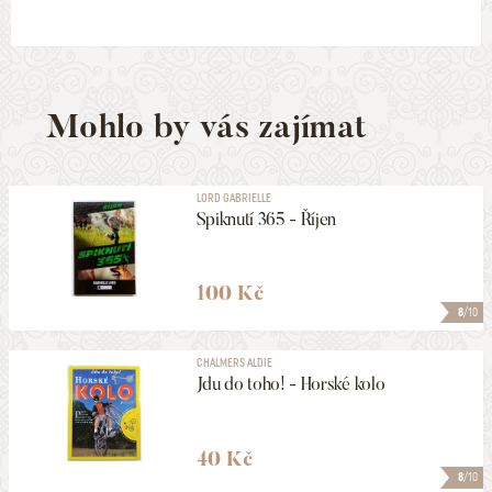
Mohlo by vás zajímat
LORD GABRIELLE
Spiknutí 365 - Říjen
100 Kč
8
/10
CHALMERS ALDIE
Jdu do toho! - Horské kolo
40 Kč
8
/10