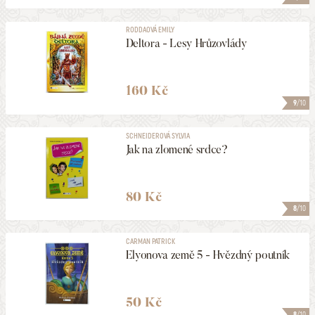
RODDAOVÁ EMILY
Deltora - Lesy Hrůzovlády
160 Kč
9
/10
SCHNEIDEROVÁ SYLVIA
Jak na zlomené srdce?
80 Kč
8
/10
CARMAN PATRICK
Elyonova země 5 - Hvězdný poutník
50 Kč
8
/10