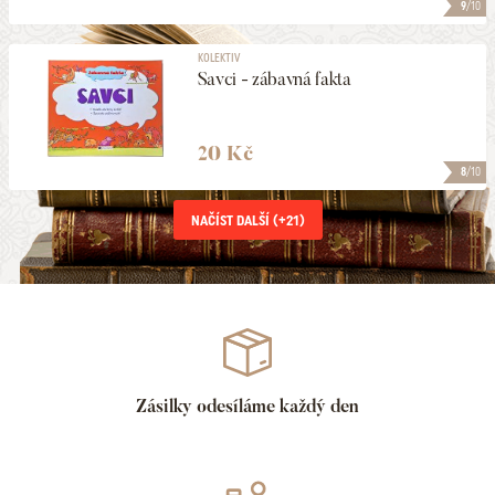
9
/10
KOLEKTIV
Savci - zábavná fakta
20 Kč
8
/10
NAČÍST DALŠÍ (+
21
)
Zásilky odesíláme každý den