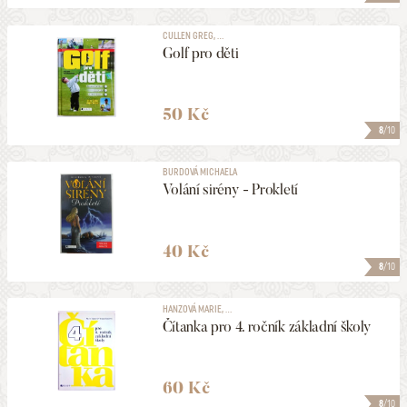
CULLEN GREG, ...
Golf pro děti
50 Kč
8
/10
BURDOVÁ MICHAELA
Volání sirény - Prokletí
40 Kč
8
/10
HANZOVÁ MARIE, ...
Čítanka pro 4. ročník základní školy
60 Kč
8
/10