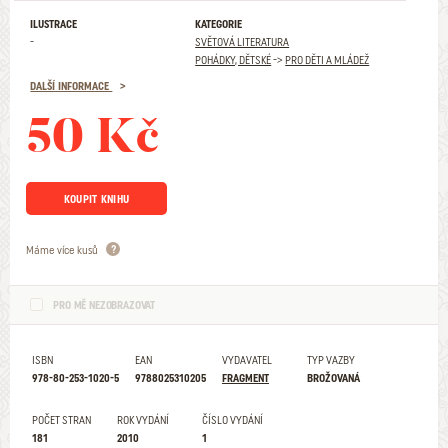
ILUSTRACE
KATEGORIE
-
SVĚTOVÁ LITERATURA
POHÁDKY, DĚTSKÉ
->
PRO DĚTI A MLÁDEŽ
DALŠÍ INFORMACE
50 Kč
KOUPIT KNIHU
Máme více kusů
PRO MĚ NEZOBRAZOVAT
ISBN
EAN
VYDAVATEL
TYP VAZBY
978-80-253-1020-5
9788025310205
FRAGMENT
BROŽOVANÁ
POČET STRAN
ROK VYDÁNÍ
ČÍSLO VYDÁNÍ
181
2010
1