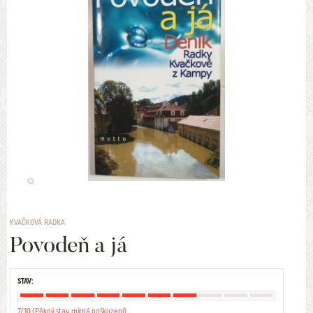
KVAČKOVÁ RADKA
Povodeň a já
STAV:
7/10 (Pěkný stav, mírná poškození)