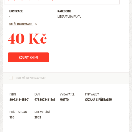
ILUSTRACE
KATEGORIE
-
LITERATURA FAKTU
DALŠÍ INFORMACE
40 Kč
KOUPIT KNIHU
PRO MĚ NEZOBRAZOVAT
ISBN
EAN
VYDAVATEL
TYP VAZBY
80-7246-156-7
9788072461561
MOTTO
VÁZANÁ S PŘEBALEM
POČET STRAN
ROK VYDÁNÍ
100
2002