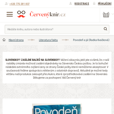
+420 775 281 837
REGISTRACE
PŘIHLÁŠENÍ
Hlavní strana
Literatura faktu
Povodeň a já (Radka Kvačková)
SLOVENSKO!!! ZASÍLÁNÍ BALÍKŮ NA SLOVENSKO!!!
Vážení zákazníci, jistě jste si všimli, že z naší
nabídky zmizela možnost zaslání objednávky na Slovensko Českou poštou. Je to bohužel
následek extrémního zvýšení ceny ze strany České pošty, které nemůžeme akceptovat. V
současnosti řešíme spolupráci s některým z ostatních dopravců. Aktuálně je možné tedy
většinu naší produkce zakoupit přes Aukro, které zprostředkovává zasílání na Slovensko.
Děkujeme za pochopení. Váš Červený knír