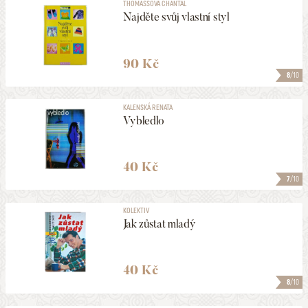
THOMASSOVÁ CHANTAL
Najděte svůj vlastní styl
90 Kč
8
/10
KALENSKÁ RENATA
Vybledlo
40 Kč
7
/10
KOLEKTIV
Jak zůstat mladý
40 Kč
8
/10