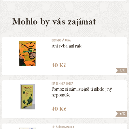
Mohlo by vás zajímat
BRYNDOVÁ JANA
Ani ryba ani rak
40 Kč
7
/10
KIRSCHNER JOSEF
Pomoz si sám, stejně ti nikdo jiný
nepomůže
40 Kč
6
/10
TŘEŠTÍKOVÁ RADKA