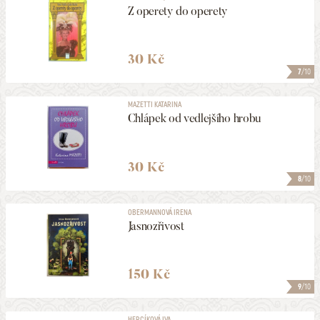
Z operety do operety
30 Kč
7
/10
MAZETTI KATARINA
Chlápek od vedlejšího hrobu
30 Kč
8
/10
OBERMANNOVÁ IRENA
Jasnozřivost
150 Kč
9
/10
HERCÍKOVÁ IVA