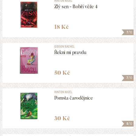
HINTON NIGEL
Zlý sen - Bobří věže 4
18 Kč
7
/10
GIBSON RACHEL
Řekni mi pravdu
50 Kč
7
/10
HINTON NIGEL
Pomsta čarodějnice
30 Kč
8
/10