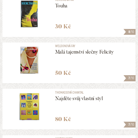
Touha
30 Kč
8
/10
WELDONOVÁ FAY
Malá tajemství slečny Felicity
50 Kč
7
/10
THOMASSOVÁ CHANTAL
Najděte svůj vlastní styl
80 Kč
7
/10