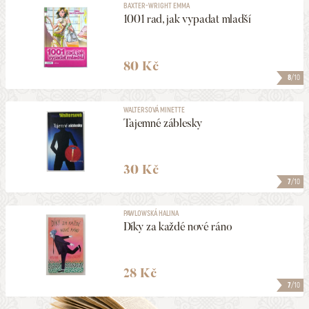
BAXTER-WRIGHT EMMA
1001 rad, jak vypadat mladší
80 Kč
8
/10
WALTERSOVÁ MINETTE
Tajemné záblesky
30 Kč
7
/10
PAWLOWSKÁ HALINA
Díky za každé nové ráno
28 Kč
7
/10