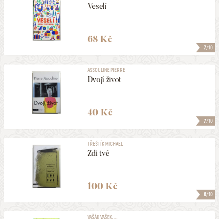
Veselí
68 Kč
7
/10
ASSOULINE PIERRE
Dvojí život
40 Kč
7
/10
TŘEŠTÍK MICHAEL
Zdi tvé
100 Kč
8
/10
VAŠÁK VAŠEK, ...