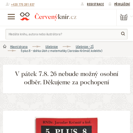
+420 775 281 837
REGISTRACE
PŘIHLÁŠENÍ
Hlavní strana
Učebnice
Učebnice - ZŠ
5 plus 8 - sbírka úloh z matematiky (Jaroslav Krčmář, kolektiv)
V pátek 7.8. 26 nebude možný osobní
odběr. Děkujeme za pochopení