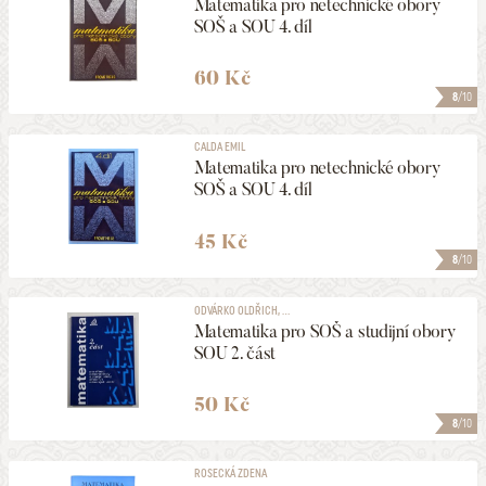
Matematika pro netechnické obory
SOŠ a SOU 4. díl
60 Kč
8
/10
CALDA EMIL
Matematika pro netechnické obory
SOŠ a SOU 4. díl
45 Kč
8
/10
ODVÁRKO OLDŘICH, ...
Matematika pro SOŠ a studijní obory
SOU 2. část
50 Kč
8
/10
ROSECKÁ ZDENA