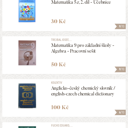
Matematika 5.r, 2. díl - Učebnice
30 Kč
9
/10
TREJBAL JOSEF, ...
Matematika 9 pro základní školy -
Algebra - Pracovní sešit
50 Kč
9
/10
KOLEKTIV
Anglicko-český chemický slovník /
english-czech chemical dictionary
100 Kč
6
/10
FUCHS EDUARD, ...