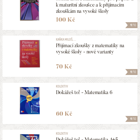
k maturitní zkoušce a k přijímacím
zkouškám na vysoké školy
100 Kč
9
/10
KAŇKA MILOŠ, ...
Přijímací zkoušky z matematiky na
vysoké školy - nové varianty
70 Kč
9
/10
KOLEKTIV
Dokážeš to! - Matematika 6
60 Kč
9
/10
KOLEKTIV
Dokážeš to! - Matematika 4+5