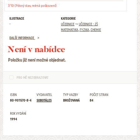
7/10 (Pěkný stav, mírná poškození)
ILUSTRACE
KATEGORIE
-
UČEBNICE
->
UČEBNICE - ZŠ
MATEMATIKA, FYZIKA, CHEMIE
DALŠÍ INFORMACE
Není v nabídce
Položku již není možné objednat.
PRO MĚ NEZOBRAZOVAT
ISBN
VYDAVATEL
TYP VAZBY
POČET STRAN
80-901570-8-4
SOBOTÁLES
BROŽOVANÁ
84
ROK VYDÁNÍ
1994