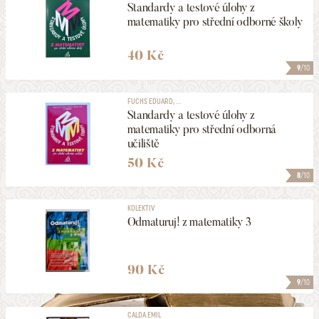
Standardy a testové úlohy z
matematiky pro střední odborné školy
40 Kč
9
/10
FUCHS EDUARD, ...
Standardy a testové úlohy z
matematiky pro střední odborná
učiliště
50 Kč
8
/10
KOLEKTIV
Odmaturuj! z matematiky 3
90 Kč
9
/10
CALDA EMIL