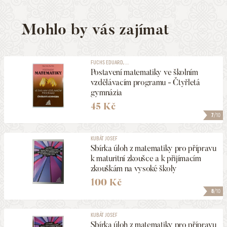
Mohlo by vás zajímat
FUCHS EDUARD, ...
Postavení matematiky ve školním
vzdělávacím programu - Čtyřletá
gymnázia
45 Kč
7
/10
KUBÁT JOSEF
Sbírka úloh z matematiky pro přípravu
k maturitní zkoušce a k přijímacím
zkouškám na vysoké školy
100 Kč
8
/10
KUBÁT JOSEF
Sbírka úloh z matematiky pro přípravu