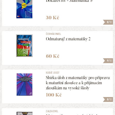
Dokážeš to! - Matematika 9
30 Kč
8
/10
ČERMÁK PAVEL
Odmaturuj! z matematiky 2
60 Kč
9
/10
KUBÁT JOSEF
Sbírka úloh z matematiky pro přípravu
k maturitní zkoušce a k přijímacím
zkouškám na vysoké školy
100 Kč
8
/10
CALDA EMIL