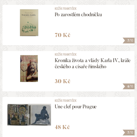
KOŽÍK FRANTIŠEK
Po zarostlém chodníčku
70 Kč
7
/10
KOŽÍK FRANTIŠEK
Kronika života a vlády Karla IV., krále
českého a císaře římského
30 Kč
6
/10
KOŽÍK FRANTIŠEK
Une clef pour Prague
48 Kč
7
/10