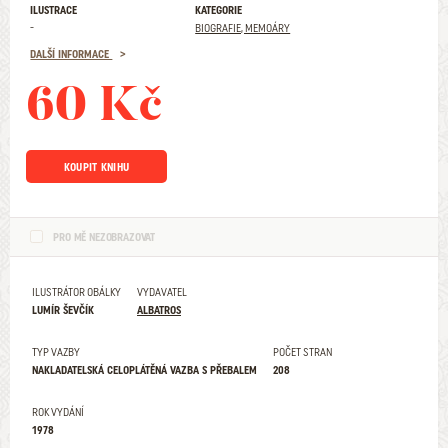
ILUSTRACE
KATEGORIE
-
BIOGRAFIE, MEMOÁRY
DALŠÍ INFORMACE
60 Kč
KOUPIT KNIHU
PRO MĚ NEZOBRAZOVAT
ILUSTRÁTOR OBÁLKY
VYDAVATEL
LUMÍR ŠEVČÍK
ALBATROS
TYP VAZBY
POČET STRAN
NAKLADATELSKÁ CELOPLÁTĚNÁ VAZBA S PŘEBALEM
208
ROK VYDÁNÍ
1978