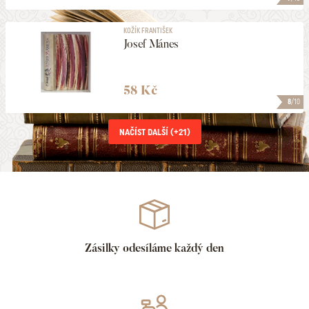
KOŽÍK FRANTIŠEK
Josef Mánes
58 Kč
8
/10
NAČÍST DALŠÍ (+
21
)
Zásilky odesíláme každý den