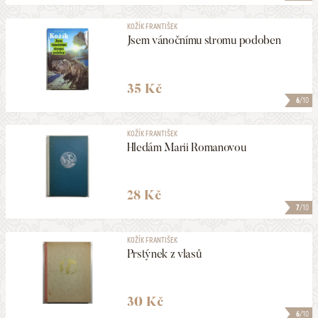
KOŽÍK FRANTIŠEK
Jsem vánočnímu stromu podoben
35 Kč
6
/10
KOŽÍK FRANTIŠEK
Hledám Marii Romanovou
28 Kč
7
/10
KOŽÍK FRANTIŠEK
Prstýnek z vlasů
30 Kč
6
/10