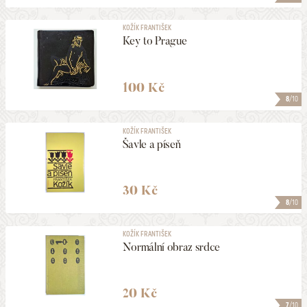
KOŽÍK FRANTIŠEK
Key to Prague
100 Kč
8
/10
KOŽÍK FRANTIŠEK
Šavle a píseň
30 Kč
8
/10
KOŽÍK FRANTIŠEK
Normální obraz srdce
20 Kč
7
/10