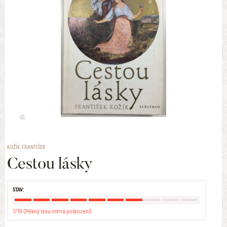
KOŽÍK FRANTIŠEK
Cestou lásky
STAV:
7/10 (Pěkný stav, mírná poškození)