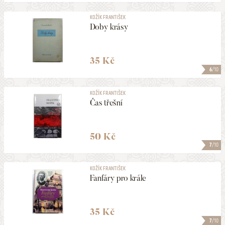
KOŽÍK FRANTIŠEK
Doby krásy
35 Kč
6
/10
KOŽÍK FRANTIŠEK
Čas třešní
50 Kč
7
/10
KOŽÍK FRANTIŠEK
Fanfáry pro krále
35 Kč
7
/10