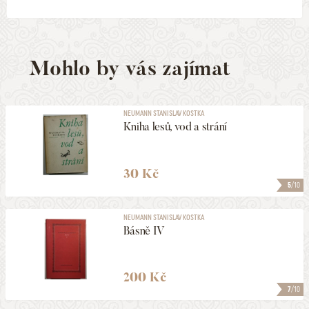
Mohlo by vás zajímat
NEUMANN STANISLAV KOSTKA
Kniha lesů, vod a strání
30 Kč
5
/10
NEUMANN STANISLAV KOSTKA
Básně IV
200 Kč
7
/10