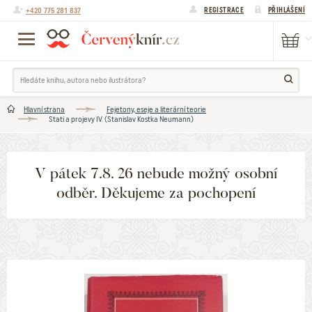
+420 775 281 837
REGISTRACE
PŘIHLÁŠENÍ
Hlavní strana
Fejetony, eseje a literární teorie
Stati a projevy IV. (Stanislav Kostka Neumann)
V pátek 7.8. 26 nebude možný osobní
odběr. Děkujeme za pochopení