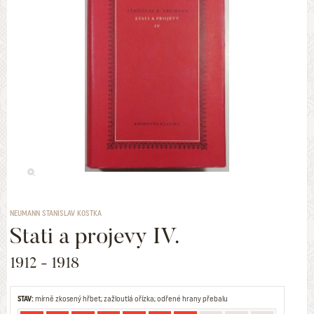
NEUMANN STANISLAV KOSTKA
Stati a projevy IV.
1912 - 1918
STAV:
mírně zkosený hřbet; zažloutlá ořízka; odřené hrany přebalu