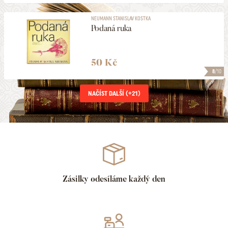
NEUMANN STANISLAV KOSTKA
Podaná ruka
50 Kč
8
/10
NAČÍST DALŠÍ (+
21
)
Zásilky odesíláme každý den