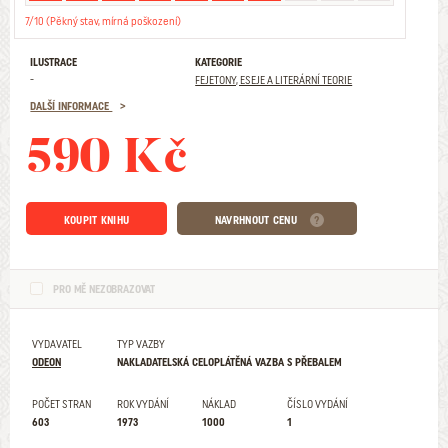
7/10 (Pěkný stav, mírná poškození)
ILUSTRACE
KATEGORIE
-
FEJETONY, ESEJE A LITERÁRNÍ TEORIE
DALŠÍ INFORMACE
590 Kč
KOUPIT KNIHU
NAVRHNOUT CENU
PRO MĚ NEZOBRAZOVAT
VYDAVATEL
TYP VAZBY
ODEON
NAKLADATELSKÁ CELOPLÁTĚNÁ VAZBA S PŘEBALEM
POČET STRAN
ROK VYDÁNÍ
NÁKLAD
ČÍSLO VYDÁNÍ
603
1973
1000
1