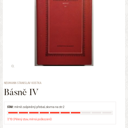
NEUMANN STANISLAV KOSTKA
Básně IV
STAV:
mírně zašpiněný přebal, skvrna na str.2
7/10 (Pěkný stav, mírná poškození)