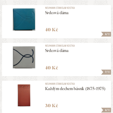
NEUMANN STANISLAV KOSTKA
Srdcová dáma
40 Kč
6
/10
NEUMANN STANISLAV KOSTKA
Srdcová dáma
40 Kč
7
/10
NEUMANN STANISLAV KOSTKA
Každým dechem básník (1875-1975)
30 Kč
6
/10