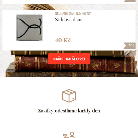
NEUMANN STANISLAV KOSTKA
Srdcová dáma
40 Kč
7
/10
NAČÍST DALŠÍ (+
21
)
Zásilky odesíláme každý den