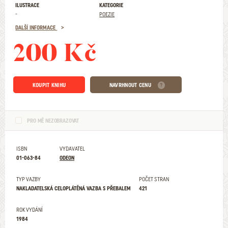
ILUSTRACE
KATEGORIE
-
POEZIE
DALŠÍ INFORMACE
200 Kč
KOUPIT KNIHU
NAVRHNOUT CENU
PRO MĚ NEZOBRAZOVAT
ISBN
VYDAVATEL
01-063-84
ODEON
TYP VAZBY
POČET STRAN
NAKLADATELSKÁ CELOPLÁTĚNÁ VAZBA S PŘEBALEM
421
ROK VYDÁNÍ
1984