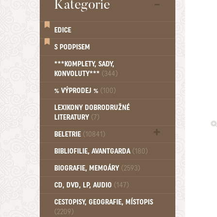
Kategorie
EDICE
S PODPISEM
***KOMPLETY, SADY,
KONVOLUTY***
(344)
% VÝPRODEJ %
(100)
LEXIKONY DOBRODRUŽNÉ
LITERATURY
(7)
BELETRIE
(10841)
Beletrie - Historická (1388)
BIBLIOFILIE, AVANTGARDA
(180)
Beletrie - Humoristické (501)
BIOGRAFIE, MEMOÁRY
(2593)
Beletrie - Povídky (1757)
Beletrie - Thrillery, krimi (1179)
CD, DVD, LP, AUDIO
(147)
Beletrie - Válečné romány (489)
Beletrie - Ženské a dívčí romány
CESTOPISY, GEOGRAFIE, MÍSTOPIS
(2209)
(1522)