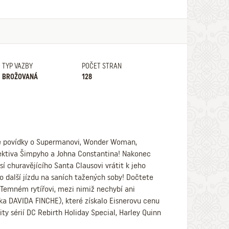
TYP VAZBY
POČET STRAN
BROŽOVANÁ
128
né povídky o Supermanovi, Wonder Woman,
tektiva Šimpyho a Johna Constantina! Nakonec
sí churavějícího Santa Clausovi vrátit k jeho
 další jízdu na saních tažených soby! Dočtete
o Temném rytířovi, mezi nimiž nechybí ani
ka DAVIDA FINCHE), které získalo Eisnerovu cenu
ty sérií DC Rebirth Holiday Special, Harley Quinn