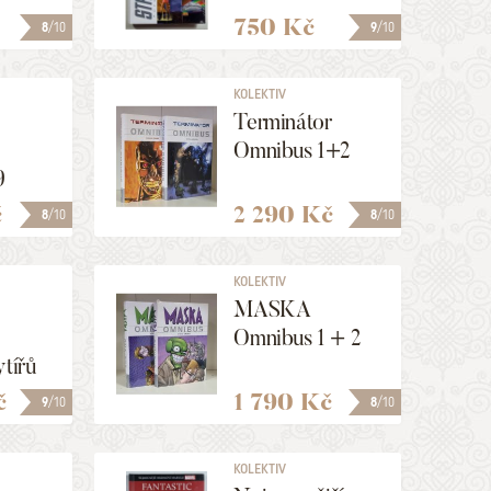
750 Kč
8
/10
9
/10
KOLEKTIV
Terminátor
Omnibus 1+2
9
č
2 290 Kč
8
/10
8
/10
KOLEKTIV
MASKA
Omnibus 1 + 2
ytířů
č
1 790 Kč
9
/10
8
/10
KOLEKTIV