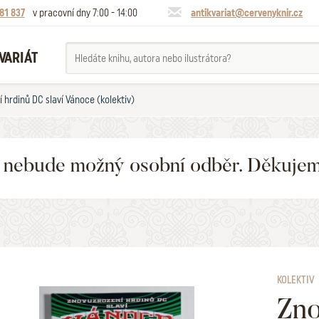
81 837
v pracovní dny 7:00 - 14:00
antikvariat@cervenyknir.cz
VARIÁT
 hrdinů DC slaví Vánoce (kolektiv)
6 nebude možný osobní odběr. Děkuje
KOLEKTIV
Zno