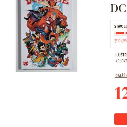
DC 
STAV:
cc
7/10 (Pě
ILUST
KOLEKT
DALŠÍ
1