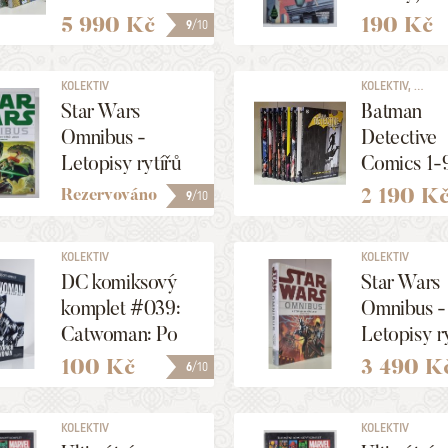
dobrodružství
5 990 Kč
190 Kč
9
/10
(komplet 5 sv.)
KOLEKTIV
KOLEKTIV, ...
Star Wars
Batman
Omnibus -
Detective
Letopisy rytířů
Comics 1-
Jedi 2
(komplet)
2 190 K
Rezervováno
9
/10
KOLEKTIV
KOLEKTIV
DC komiksový
Star Wars
komplet #039:
Omnibus -
Catwoman: Po
Letopisy r
stopách
Jedi 1
100 Kč
3 490 K
6
/10
Catwoman
KOLEKTIV
KOLEKTIV