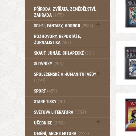
PŘÍRODA, ZVÍŘATA, ZEMĚDĚLSTVÍ,
ZAHRADA
(1175)
SCI-FI, FANTASY, HORROR
(2537)
UFO (14)
ROZHOVORY, REPORTÁŽE,
ŽURNALISTIKA
(187)
SKAUT, JUNÁK, CHLAPECKÉ
(331)
SLOVNÍKY
(396)
SPOLEČENSKÉ A HUMANITNÍ VĚDY
(2291)
Pedagogika (191)
SPORT
(459)
Filozofie, sociologie (859)
STARÉ TISKY
(10)
Psychologie a osobní rozvoj (760)
SVĚTOVÁ LITERATURA
(1754)
UČEBNICE
(3153)
Učebnice - Jazykové (1297)
UMĚNÍ, ARCHITEKTURA
(2227)