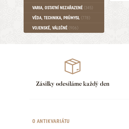
Učebnice - SŠ (789)
VARIA, OSTATNÍ NEZAŘAZENÉ
(345)
Učebnice - VŠ (259)
Učebnice - ZŠ (556)
VĚDA, TECHNIKA, PRŮMYSL
(778)
Učebnice - Ostatní (499)
VOJENSKÉ, VÁLEČNÉ
(906)
Zásilky odesíláme každý den
O ANTIKVARIÁTU