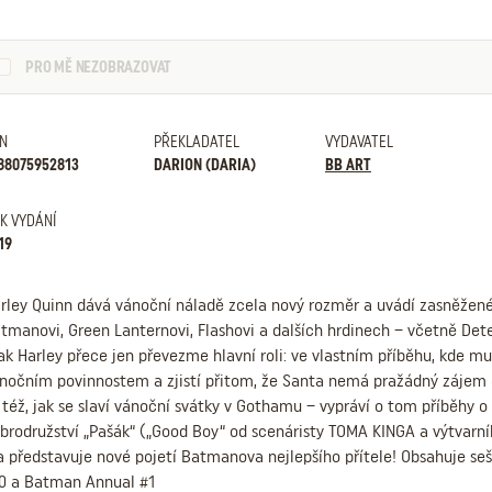
PRO MĚ NEZOBRAZOVAT
N
PŘEKLADATEL
VYDAVATEL
88075952813
DARION (DARIA)
BB ART
K VYDÁNÍ
19
rley Quinn dává vánoční náladě zcela nový rozměr a uvádí zasněže
tmanovi, Green Lanternovi, Flashovi a dalších hrdinech – včetně De
ak Harley přece jen převezme hlavní roli: ve vlastním příběhu, kde mu
nočním povinnostem a zjistí přitom, že Santa nemá pražádný zájem o
 též, jak se slaví vánoční svátky v Gothamu – vypráví o tom příběhy 
brodružství „Pašák“ („Good Boy“ od scenáristy TOMA KINGA a výtvarní
a představuje nové pojetí Batmanova nejlepšího přítele! Obsahuje seši
0 a Batman Annual #1