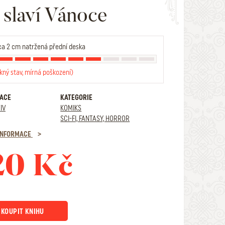
slaví Vánoce
a 2 cm natržená přední deska
kný stav, mírná poškození)
RACE
KATEGORIE
IV
KOMIKS
SCI-FI, FANTASY, HORROR
 INFORMACE
20 Kč
KOUPIT KNIHU