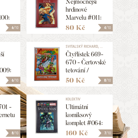
Nejmocnější
hrdinové
100:
Marvelu #011:
 stínu
Fantastic Four
80 Kč
6
/10
4
/10
SVITALSKÝ RICHARD, ...
ší
Čtyřlístek 669-
670 - Čertovské
009:
tetování /
brani
Filipojakubská
50 Kč
6
/10
8
/10
noc
KOLEKTIV
701 -
Ultimátní
ernetu
komiksový
komplet #064:
Marvel Knights -
160 Kč
8
/10
7
/10