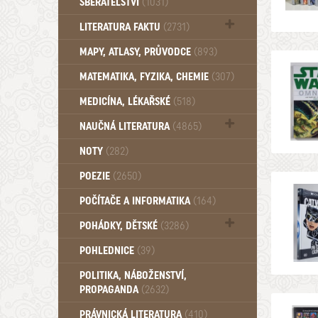
SBĚRATELSTVÍ
(1031)
Dům a byt (102)
LITERATURA FAKTU
(2731)
Katalogy (503)
MAPY, ATLASY, PRŮVODCE
(893)
MATEMATIKA, FYZIKA, CHEMIE
(307)
MEDICÍNA, LÉKAŘSKÉ
(518)
NAUČNÁ LITERATURA
(4865)
Zdraví a zdraví životní styl (510)
NOTY
(282)
POEZIE
(2650)
POČÍTAČE A INFORMATIKA
(164)
POHÁDKY, DĚTSKÉ
(3286)
Pro děti a mládež (2882)
POHLEDNICE
(39)
Pohádky, Dětské - Do roku 1948 (174)
POLITIKA, NÁBOŽENSTVÍ,
Pohádky, Dětské - Od roku 1949 (257)
PROPAGANDA
(2632)
PRÁVNICKÁ LITERATURA
(410)