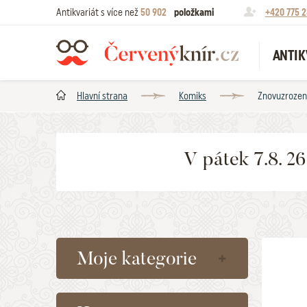
Antikvariát s více než
50 902
položkami
+420 775 2
ANTIK
Hlavní strana
Komiks
Znovuzrození
V pátek 7.8. 2
Moje kategorie