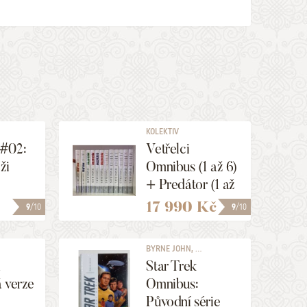
KOLEKTIV
#02:
Vetřelci
ži
Omnibus (1 až 6)
+ Predátor (1 až
4) + Vetřelci vs.
17 990 Kč
9
/10
9
/10
Predátor (1+2)
BYRNE JOHN, ...
1
Star Trek
 verze
Omnibus:
Původní série