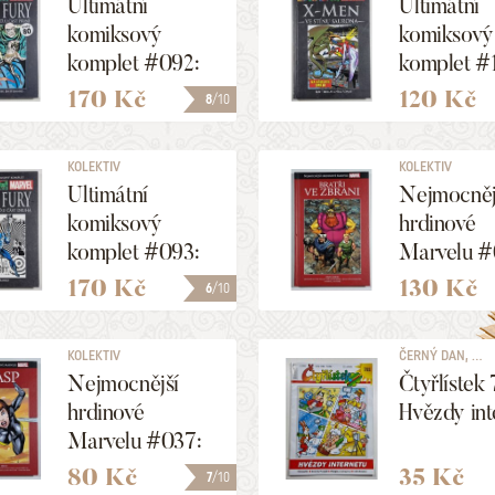
Ultimátní
Ultimátní
komiksový
komiksový
komplet #092:
komplet #
Nick Fury:
X-Men: Ve
170 Kč
120 Kč
8
/10
Agent
Saurona
S.H.I.E.L.D.u, část
KOLEKTIV
KOLEKTIV
1.
Ultimátní
Nejmocněj
komiksový
hrdinové
komplet #093:
Marvelu #
Nick Fury:
Bratři ve z
170 Kč
130 Kč
6
/10
Agent
S.H.I.E.L.D.u, část
KOLEKTIV
ČERNÝ DAN, ...
2.
Nejmocnější
Čtyřlístek 
hrdinové
Hvězdy int
Marvelu #037:
Wasp
80 Kč
35 Kč
7
/10