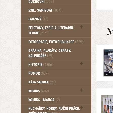
DUCHOVNÍ
(709)
Okultismus (110)
EXIL, SAMIZDAT
(107)
Záhady (105)
FANZINY
(17)
M
FEJETONY, ESEJE A LITERÁRNÍ
TEORIE
(2177)
Citáty, aforismy, snáře, přísloví,
FOTOGRAFIE, FOTOPUBLIKACE
(629)
afirmace (106)
GRAFIKA, PLAKÁTY, OBRAZY,
KALENDÁŘE
(79)
HISTORIE
(4306)
Mytologie, Mýty, Báje, Pověsti (203)
HUMOR
(577)
KÁJA SAUDEK
(21)
KOMIKS
(632)
Komiks - Čtyřlístek (232)
KOMIKS - MANGA
(2)
Komiks - Ostatní (180)
KUCHAŘKY, HOBBY, RUČNÍ PRÁCE,