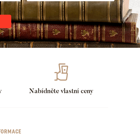
Spider-man: Jed
y
Nabídněte vlastní ceny
FORMACE