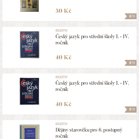
30 Kč
8
/10
KOLEKTIV
Český jazyk pro střední školy I. - IV.
ročník
40 Kč
8
/10
KOLEKTIV
Český jazyk pro střední školy I. - IV.
ročník
40 Kč
8
/10
KOLEKTIV
Dějiny starověku pro 6. postupný
ročník