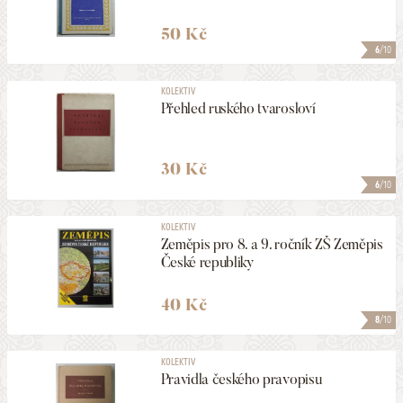
50 Kč
6
/10
KOLEKTIV
Přehled ruského tvarosloví
30 Kč
6
/10
KOLEKTIV
Zeměpis pro 8. a 9. ročník ZŠ Zeměpis
České republiky
40 Kč
8
/10
KOLEKTIV
Pravidla českého pravopisu