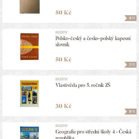
50 Kč
8
/10
KOLEKTIV
Polsko-český a česko-polský kapesní
slovník
50 Kč
7
/10
KOLEKTIV
Vlastivěda pro 5. ročník ZŠ
30 Kč
8
/10
KOLEKTIV
Geografie pro střední školy 4 - Česká
republika