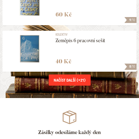
60 Kč
9
/10
KOLEKTIV
Zeměpis 6 pracovní sešit
40 Kč
8
/10
NAČÍST DALŠÍ (+
21
)
Zásilky odesíláme každý den