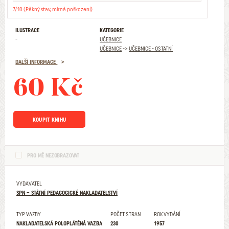
7/10 (Pěkný stav, mírná poškození)
ILUSTRACE
KATEGORIE
-
UČEBNICE
UČEBNICE
->
UČEBNICE - OSTATNÍ
DALŠÍ INFORMACE
60 Kč
KOUPIT KNIHU
PRO MĚ NEZOBRAZOVAT
VYDAVATEL
SPN – STÁTNÍ PEDAGOGICKÉ NAKLADATELSTVÍ
TYP VAZBY
POČET STRAN
ROK VYDÁNÍ
NAKLADATELSKÁ POLOPLÁTĚNÁ VAZBA
230
1957