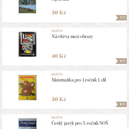
30 Kč
7
/10
KOLEKTIV
Návštěva mezi obrazy
40 Kč
6
/10
KOLEKTIV
Matematika pro 1.ročník 1. díl
30 Kč
8
/10
KOLEKTIV
Český jazyk pro 3. ročník SOŠ