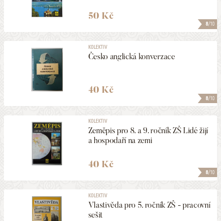
50 Kč
8
/10
KOLEKTIV
Česko anglická konverzace
40 Kč
8
/10
KOLEKTIV
Zeměpis pro 8. a 9. ročník ZŠ Lidé žijí
a hospodaří na zemi
40 Kč
8
/10
KOLEKTIV
Vlastivěda pro 5. ročník ZŠ - pracovní
sešit