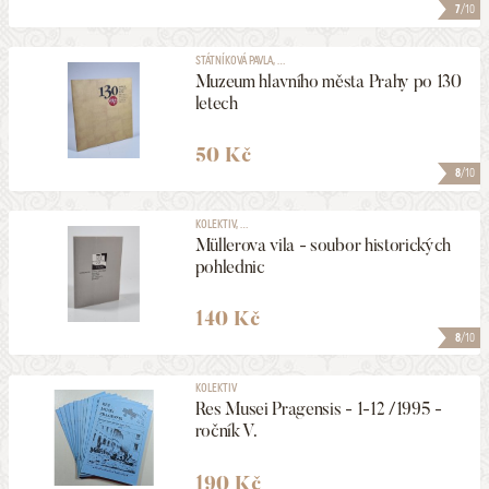
7
/10
STÁTNÍKOVÁ PAVLA, ...
Muzeum hlavního města Prahy po 130
letech
50 Kč
8
/10
KOLEKTIV, ...
Müllerova vila - soubor historických
pohlednic
140 Kč
8
/10
KOLEKTIV
Res Musei Pragensis - 1-12 /1995 -
ročník V.
190 Kč