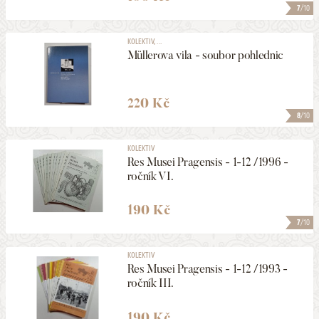
7
/10
KOLEKTIV, ...
Müllerova vila - soubor pohlednic
220 Kč
8
/10
KOLEKTIV
Res Musei Pragensis - 1-12 /1996 -
ročník VI.
190 Kč
7
/10
KOLEKTIV
Res Musei Pragensis - 1-12 /1993 -
ročník III.
190 Kč