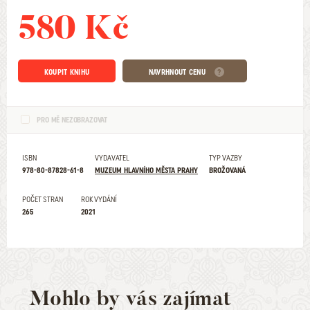
580 Kč
KOUPIT KNIHU
NAVRHNOUT CENU
PRO MĚ NEZOBRAZOVAT
ISBN
VYDAVATEL
TYP VAZBY
978-80-87828-61-8
MUZEUM HLAVNÍHO MĚSTA PRAHY
BROŽOVANÁ
POČET STRAN
ROK VYDÁNÍ
265
2021
Mohlo by vás zajímat