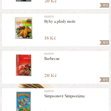
20 Kč
9
/10
KOLEKTIV
Ryby a plody moře
18 Kč
8
/10
KOLEKTIV
Barbecue
20 Kč
8
/10
KOLEKTIV
Simpsonovi: Simpsoráma