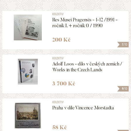
KOLEKTIV
Res Musei Pragensis - 1-12 /1991 -
ročník I. + ročník 0 / 1990
200 Kč
7
/10
KOLEKTIV
Adolf Loos - dílo v českých zemích /
Works in the Czech Lands
3 700 Kč
9
/10
KOLEKTIV
Praha v díle Vincence Morstadta
58 Kč