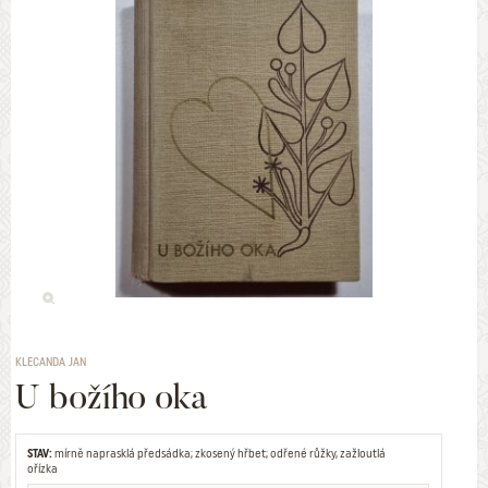
KLECANDA JAN
U božího oka
STAV:
mírně naprasklá předsádka; zkosený hřbet; odřené růžky, zažloutlá
ořízka