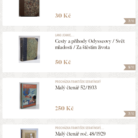
30 Kč
7
/10
LANG JEANIE, ...
Cesty a příhody Odysseovy / Svět
mladosti / Za štěstím života
50 Kč
5
/10
PROCHÁZKA FRANTIŠEK SERAFÍNSKÝ
Malý čtenář 52/1933
250 Kč
7
/10
PROCHÁZKA FRANTIŠEK SERAFÍNSKÝ, ...
Malý čtenář roč. 48/1929