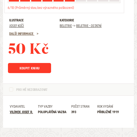
6/10 (Průměrný stav, bez výrazného poškození)
ILUSTRACE
KATEGORIE
JOSEF KOČÍ
BELETRIE
->
BELETRIE - OSTATNÍ
DALŠÍ INFORMACE
50 Kč
KOUPIT KNIHU
PRO MĚ NEZOBRAZOVAT
VYDAVATEL
TYP VAZBY
POČET STRAN
ROK VYDÁNÍ
VILÍMEK JOSEF R.
POLOPLÁTĚNÁ VAZBA
393
PŘIBLIŽNĚ 1919