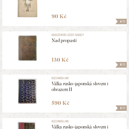
90 Kč
6
/10
KRASZEWSKI JÓZEF IGNACY
Nad propastí
130 Kč
8
/10
KLECANDA JAN
Válka rusko-japonská slovem i
obrazem II
590 Kč
5
/10
KLECANDA JAN
Válka rusko-japonská slovem i