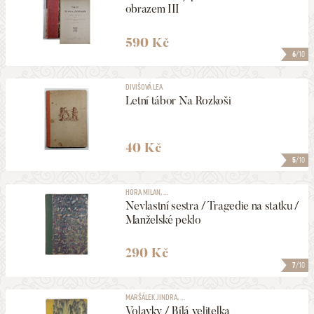
obrazem III
590 Kč
6
/10
DIVIŠOVÁ LEA
Letní tábor Na Rozkoši
40 Kč
5
/10
HORA MILAN, ...
Nevlastní sestra / Tragedie na statku /
Manželské peklo
290 Kč
7
/10
MARŠÁLEK JINDRA, ...
Volavky / Bílá velitelka