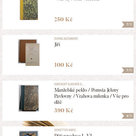
250 Kč
7
/10
DUMAS ALEXANDRE
Jiří
100 Kč
7
/10
KARENSKÝ VLADIMÍR K., ...
Manželské peklo / Pomsta Jeleny
Pavlovny / Vrahova milenka / Vše pro
dítě
390 Kč
6
/10
DEWETTER KAREL
Děti revoluce I.-VI.