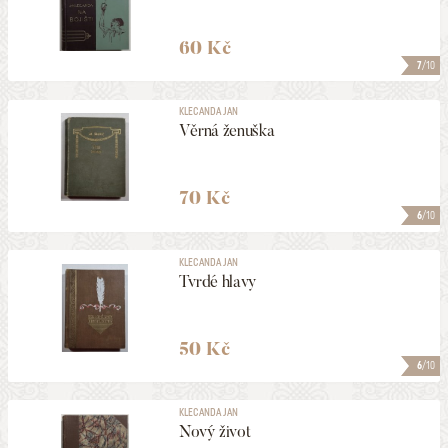
60 Kč
7
/10
KLECANDA JAN
Věrná ženuška
70 Kč
6
/10
KLECANDA JAN
Tvrdé hlavy
50 Kč
6
/10
KLECANDA JAN
Nový život