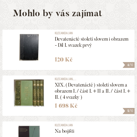
Mohlo by vás zajímat
KLECANDA JAN
Devatenácté století slovem i obrazem
- Díl I. svazek prvý
120 Kč
6
/10
KLECANDA JAN, ...
XIX. ( Devatenácté ) století slovem a
obrazem I. / část I. + II a II. / část I. +
II. ( 4 svazky )
1 698 Kč
5
/10
KLECANDA JAN
Na bojišti