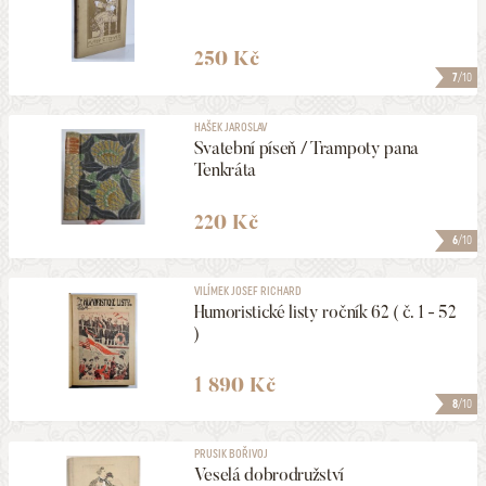
250 Kč
7
/10
HAŠEK JAROSLAV
Svatební píseň / Trampoty pana
Tenkráta
220 Kč
6
/10
VILÍMEK JOSEF RICHARD
Humoristické listy ročník 62 ( č. 1 - 52
)
1 890 Kč
8
/10
PRUSIK BOŘIVOJ
Veselá dobrodružství