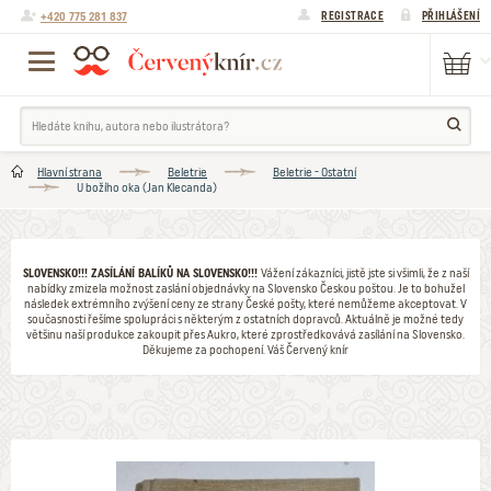
+420 775 281 837
REGISTRACE
PŘIHLÁŠENÍ
Hlavní strana
Beletrie
Beletrie - Ostatní
U božího oka (Jan Klecanda)
SLOVENSKO!!! ZASÍLÁNÍ BALÍKŮ NA SLOVENSKO!!!
Vážení zákazníci, jistě jste si všimli, že z naší
nabídky zmizela možnost zaslání objednávky na Slovensko Českou poštou. Je to bohužel
následek extrémního zvýšení ceny ze strany České pošty, které nemůžeme akceptovat. V
současnosti řešíme spolupráci s některým z ostatních dopravců. Aktuálně je možné tedy
většinu naší produkce zakoupit přes Aukro, které zprostředkovává zasílání na Slovensko.
Děkujeme za pochopení. Váš Červený knír