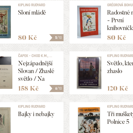
KIPLING RUDYARD
GRÉGROVÁ BOHU
Sloní mládě
Radostné 
- První
knihovničk
80 Kč
80 Kč
5
/10
ČAPEK - CHOD K.M., ...
KIPLING RUDYAR
Nejzápadnější
Světlo, kte
Slovan / Zhaslé
zhaslo
světlo / Na
dědině
158 Kč
120 Kč
6
/10
KIPLING RUDYARD
KIPLING RUDYAR
Bajky i nebajky
Tři mušket
Polnice 5