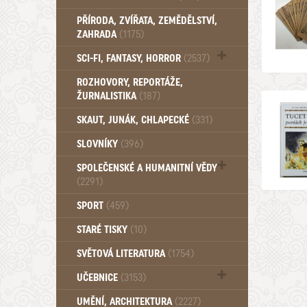
PŘÍRODA, ZVÍŘATA, ZEMĚDĚLSTVÍ,
ZAHRADA
(1175)
SCI-FI, FANTASY, HORROR
(2537)
UFO (14)
ROZHOVORY, REPORTÁŽE,
ŽURNALISTIKA
(187)
SKAUT, JUNÁK, CHLAPECKÉ
(331)
SLOVNÍKY
(396)
SPOLEČENSKÉ A HUMANITNÍ VĚDY
(2291)
Pedagogika (191)
SPORT
(459)
Filozofie, sociologie (859)
STARÉ TISKY
(10)
Psychologie a osobní rozvoj (760)
SVĚTOVÁ LITERATURA
(1754)
UČEBNICE
(3153)
Učebnice - Jazykové (1297)
UMĚNÍ, ARCHITEKTURA
(2227)