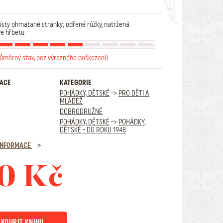
sty ohmatané stránky; odřené růžky, natržená
ve hřbetu
růměrný stav, bez výrazného poškození)
RACE
KATEGORIE
POHÁDKY, DĚTSKÉ
->
PRO DĚTI A
MLÁDEŽ
DOBRODRUŽNÉ
POHÁDKY, DĚTSKÉ
->
POHÁDKY,
DĚTSKÉ - DO ROKU 1948
 INFORMACE
0 Kč
KOUPIT KNIHU