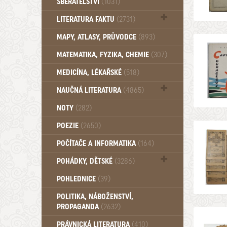
SBĚRATELSTVÍ
(1031)
Dům a byt (102)
LITERATURA FAKTU
(2731)
Katalogy (503)
MAPY, ATLASY, PRŮVODCE
(893)
MATEMATIKA, FYZIKA, CHEMIE
(307)
MEDICÍNA, LÉKAŘSKÉ
(518)
NAUČNÁ LITERATURA
(4865)
Zdraví a zdraví životní styl (510)
NOTY
(282)
POEZIE
(2650)
POČÍTAČE A INFORMATIKA
(164)
POHÁDKY, DĚTSKÉ
(3286)
Pro děti a mládež (2882)
POHLEDNICE
(39)
Pohádky, Dětské - Do roku 1948 (174)
POLITIKA, NÁBOŽENSTVÍ,
Pohádky, Dětské - Od roku 1949 (257)
PROPAGANDA
(2632)
PRÁVNICKÁ LITERATURA
(410)