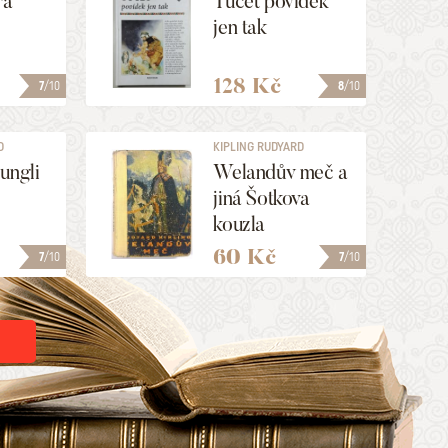
rá
Tucet povídek
jen tak
128 Kč
7
/10
8
/10
D
KIPLING RUDYARD
ungli
Welandův meč a
jiná Šotkova
kouzla
60 Kč
7
/10
7
/10