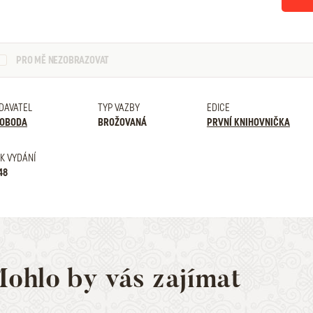
PRO MĚ NEZOBRAZOVAT
DAVATEL
TYP VAZBY
EDICE
OBODA
BROŽOVANÁ
PRVNÍ KNIHOVNIČKA
K VYDÁNÍ
48
ohlo by vás zajímat