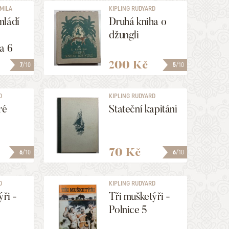
MILA
KIPLING RUDYARD
mládí
Druhá kniha o
džungli
a 6
200 Kč
7
/10
5
/10
D
KIPLING RUDYARD
ré
Stateční kapitáni
70 Kč
6
/10
6
/10
D
KIPLING RUDYARD
ýři -
Tři mušketýři -
Polnice 5