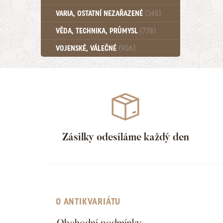
Učebnice - SŠ (789)
VARIA, OSTATNÍ NEZAŘAZENÉ
(345)
Učebnice - VŠ (259)
Učebnice - ZŠ (556)
VĚDA, TECHNIKA, PRŮMYSL
(778)
Učebnice - Ostatní (499)
VOJENSKÉ, VÁLEČNÉ
(906)
Zásilky odesíláme každý den
O ANTIKVARIÁTU