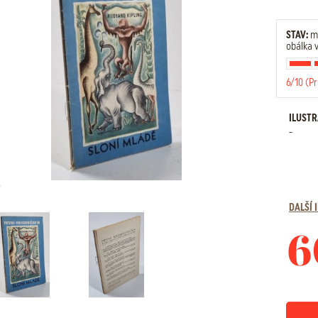
STAV:
mí
obálka 
6/10 (P
ILUST
-
DALŠÍ
6