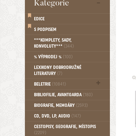
Kategorie
EDICE
S PODPISEM
***KOMPLETY, SADY,
KONVOLUTY***
(344)
% VÝPRODEJ %
(100)
LEXIKONY DOBRODRUŽNÉ
LITERATURY
(7)
BELETRIE
(10841)
Beletrie - Historická (1388)
BIBLIOFILIE, AVANTGARDA
(180)
Beletrie - Humoristické (501)
BIOGRAFIE, MEMOÁRY
(2593)
Beletrie - Povídky (1757)
Beletrie - Thrillery, krimi (1179)
CD, DVD, LP, AUDIO
(147)
Beletrie - Válečné romány (489)
Beletrie - Ženské a dívčí romány
CESTOPISY, GEOGRAFIE, MÍSTOPIS
(2209)
(1522)