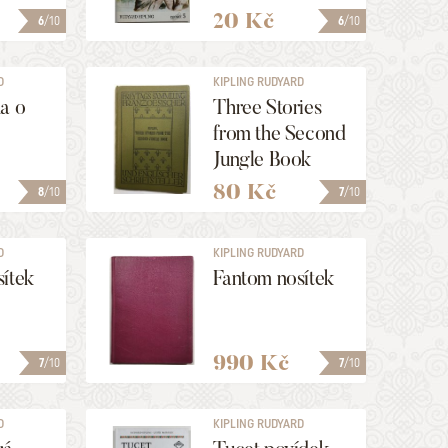
20 Kč
6
/10
6
/10
D
KIPLING RUDYARD
a o
Three Stories
from the Second
Jungle Book
80 Kč
8
/10
7
/10
D
KIPLING RUDYARD
ítek
Fantom nosítek
990 Kč
7
/10
7
/10
D
KIPLING RUDYARD