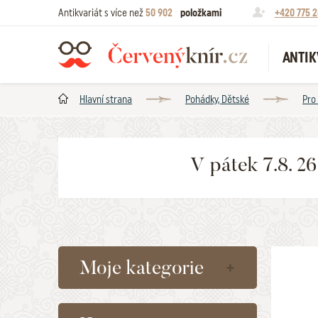
Antikvariát s více než
50 902
položkami
+420 775 2
ANTIK
Hlavní strana
Pohádky, Dětské
Pro
V pátek 7.8. 2
Moje kategorie