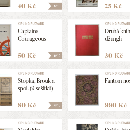
40 Kč
25 Kč
5
/10
KIPLING RUDYARD
KIPLING RUDYAR
Captains
Druhá knih
Courageous
džungli
50 Kč
30 Kč
6
/10
KIPLING RUDYARD
KIPLING RUDYAR
Stopka, Brouk a
Fantom nos
spol. (9 sešitků)
80 Kč
990 Kč
4
/10
KIPLING RUDYARD
KIPLING RUDYAR