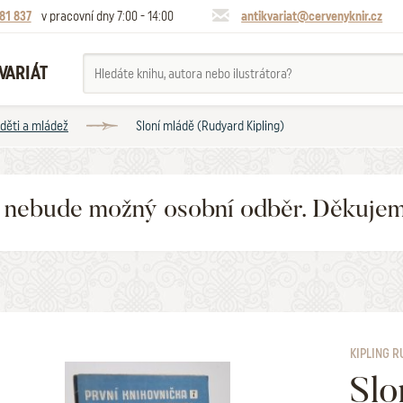
81 837
v pracovní dny 7:00 - 14:00
antikvariat@cervenyknir.cz
VARIÁT
 děti a mládež
Sloní mládě (Rudyard Kipling)
6 nebude možný osobní odběr. Děkuje
KIPLING 
Slo