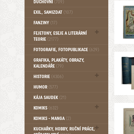
DUCHOVNÍ
(709)
Okultismus (110)
EXIL, SAMIZDAT
(107)
Záhady (105)
FANZINY
(17)
FEJETONY, ESEJE A LITERÁRNÍ
TEORIE
(2177)
Citáty, aforismy, snáře, přísloví,
FOTOGRAFIE, FOTOPUBLIKACE
(629)
afirmace (106)
GRAFIKA, PLAKÁTY, OBRAZY,
KALENDÁŘE
(79)
HISTORIE
(4306)
Mytologie, Mýty, Báje, Pověsti (203)
HUMOR
(577)
KÁJA SAUDEK
(21)
KOMIKS
(632)
Komiks - Čtyřlístek (232)
KOMIKS - MANGA
(2)
Komiks - Ostatní (180)
KUCHAŘKY, HOBBY, RUČNÍ PRÁCE,