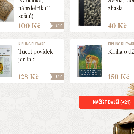
Naulahka,
Světla, kte
náhrdelník (11
zhasla
sešitů)
100 Kč
40 Kč
6
/10
KIPLING RUDYARD
KIPLING RUDYAR
Tucet povídek
Kniha o dž
jen tak
128 Kč
150 Kč
8
/10
NAČÍST DALŠÍ (+
21
)