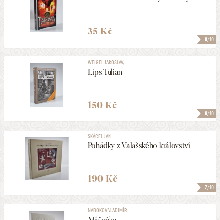
35 Kč
8
/10
WEIGEL JAROSLAV, ...
Lips Tulian
150 Kč
8
/10
SKÁCEL JAN
Pohádky z Valašského království
190 Kč
7
/10
NABOKOV VLADIMÍR
Mášeňka