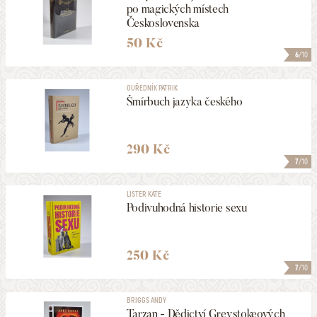
po magických místech
Československa
50 Kč
6
/10
OUŘEDNÍK PATRIK
Šmírbuch jazyka českého
290 Kč
7
/10
LISTER KATE
Podivuhodná historie sexu
250 Kč
7
/10
BRIGGS ANDY
Tarzan - Dědictví Greystokeových