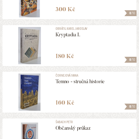
300 Kč
8
/10
OBRÁTIL KAREL JAROSLAV
Kryptadia I.
180 Kč
8
/10
ČORNEJOVÁ IVANA
Temno - stručná historie
160 Kč
8
/10
ŠABACH PETR
Občanský průkaz