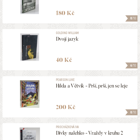
180 Kč
8
/10
GOLDING WILLIAM
Dvojí jazyk
40 Kč
6
/10
PEARSON LUKE
Hilda a Větvík - Prší, prší, jen se leje
200 Kč
8
/10
PROCHÁZKOVÁ IVA
Dívky nalehko - Vraždy v kruhu 2