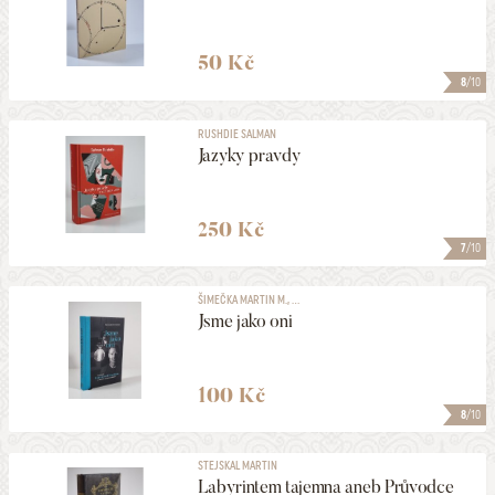
50 Kč
8
/10
RUSHDIE SALMAN
Jazyky pravdy
250 Kč
7
/10
ŠIMEČKA MARTIN M., ...
Jsme jako oni
100 Kč
8
/10
STEJSKAL MARTIN
Labyrintem tajemna aneb Průvodce