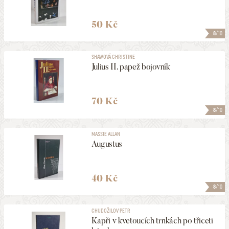
50 Kč
8
/10
SHAWOVÁ CHRISTINE
Julius II. papež bojovník
70 Kč
8
/10
MASSIE ALLAN
Augustus
40 Kč
8
/10
CHUDOŽILOV PETR
Kapři v kvetoucích trnkách po třiceti