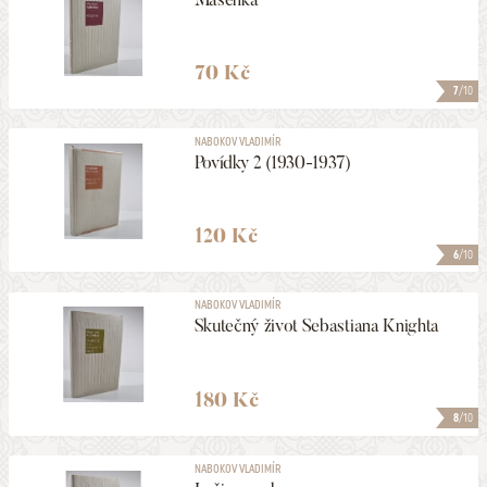
70 Kč
7
/10
NABOKOV VLADIMÍR
Povídky 2 (1930-1937)
120 Kč
6
/10
NABOKOV VLADIMÍR
Skutečný život Sebastiana Knighta
180 Kč
8
/10
NABOKOV VLADIMÍR