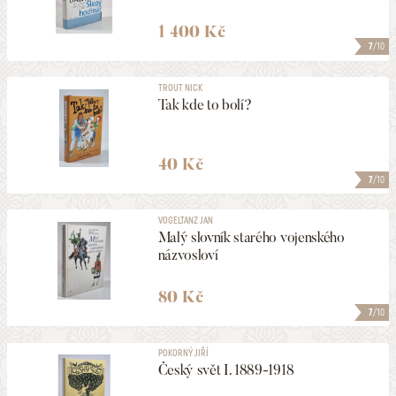
1 400 Kč
7
/10
TROUT NICK
Tak kde to bolí?
40 Kč
7
/10
VOGELTANZ JAN
Malý slovník starého vojenského
názvosloví
80 Kč
7
/10
POKORNÝ JIŘÍ
Český svět I. 1889-1918