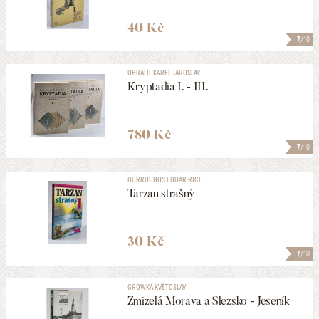
40 Kč
7
/10
OBRÁTIL KAREL JAROSLAV
Kryptadia I. - III.
780 Kč
7
/10
BURROUGHS EDGAR RICE
Tarzan strašný
30 Kč
7
/10
GROWKA KVĚTOSLAV
Zmizelá Morava a Slezsko - Jeseník