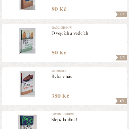
80 Kč
7
/10
SLACK JOHN M. W.
O vejcích a vědcích
80 Kč
7
/10
SHUBIN NEIL
Ryba v nás
380 Kč
8
/10
DAWKINS RICHARD
Slepý hodinář