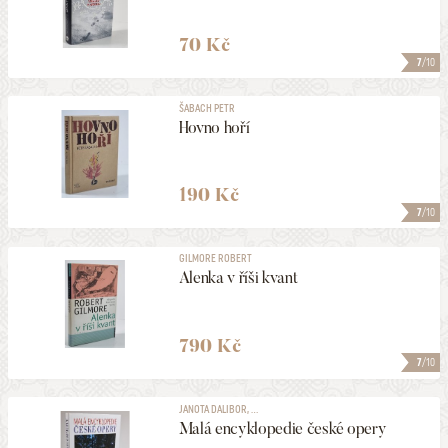
70 Kč
7
/10
ŠABACH PETR
Hovno hoří
190 Kč
7
/10
GILMORE ROBERT
Alenka v říši kvant
790 Kč
7
/10
JANOTA DALIBOR, ...
Malá encyklopedie české opery