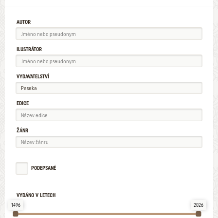
AUTOR
ILUSTRÁTOR
VYDAVATELSTVÍ
EDICE
ŽÁNR
PODEPSANÉ
VYDÁNO V LETECH
1496
2026