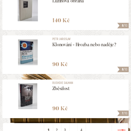
Lužinova obrana
140 Kč
8
/10
PETR JAROSLAV
Klonování - Hrozba nebo naděje?
90 Kč
8
/10
RUSHDIE SALMAN
Zběsilost
90 Kč
7
/10
1
2
3
...
4