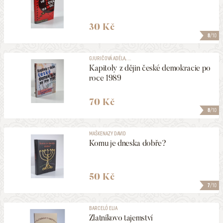
30 Kč
8
/10
GJURIČOVÁ ADÉLA, ...
Kapitoly z dějin české demokracie po
roce 1989
70 Kč
8
/10
MAŠKENAZY DAVID
Komu je dneska dobře?
50 Kč
7
/10
BARCELÓ ELIA
Zlatníkovo tajemství