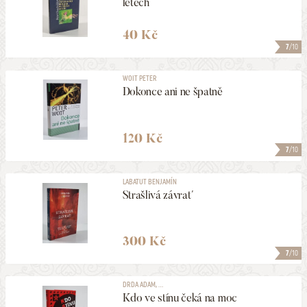
letech
40 Kč
7
/10
WOIT PETER
Dokonce ani ne špatně
120 Kč
7
/10
LABATUT BENJAMÍN
Strašlivá závrať
300 Kč
7
/10
DRDA ADAM, ...
Kdo ve stínu čeká na moc