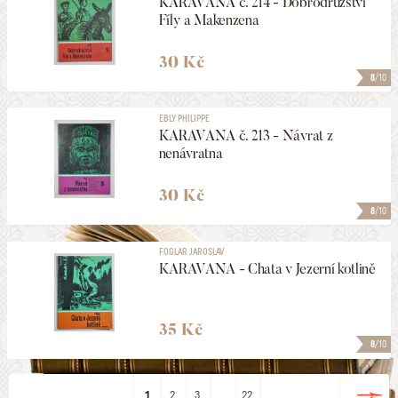
KARAVANA č. 214 - Dobrodružství
Fíly a Makenzena
30 Kč
8
/10
EBLY PHILIPPE
KARAVANA č. 213 - Návrat z
nenávratna
30 Kč
8
/10
FOGLAR JAROSLAV
KARAVANA - Chata v Jezerní kotlině
35 Kč
8
/10
1
2
3
...
22