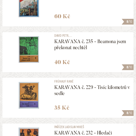
60 Kč
8
/10
DAVID PETR, ...
KARAVANA č. 235 - Beamona jsem
překonat nechtěl
40 Kč
8
/10
FRÜHAUF RANÉ
KARAVANA č. 229 - Tisíc kilometrů v
sedle
35 Kč
8
/10
PAŘÍZEK LADISLAV MIKEŠ
KARAVANA č. 232 - Hledači