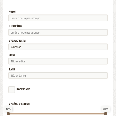
AUTOR
ILUSTRÁTOR
VYDAVATELSTVÍ
EDICE
ŽÁNR
PODEPSANÉ
VYDÁNO V LETECH
1496
2026