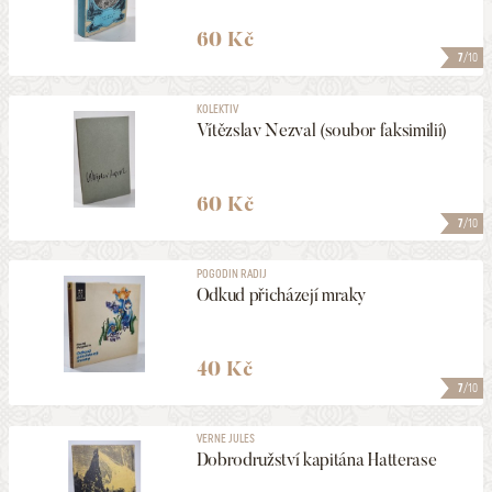
60 Kč
7
/10
KOLEKTIV
Vítězslav Nezval (soubor faksimilií)
60 Kč
7
/10
POGODIN RADIJ
Odkud přicházejí mraky
40 Kč
7
/10
VERNE JULES
Dobrodružství kapitána Hatterase