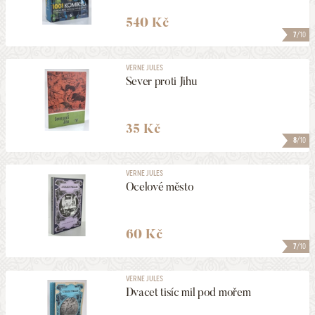
540 Kč
7
/10
VERNE JULES
Sever proti Jihu
35 Kč
8
/10
VERNE JULES
Ocelové město
60 Kč
7
/10
VERNE JULES
Dvacet tisíc mil pod mořem