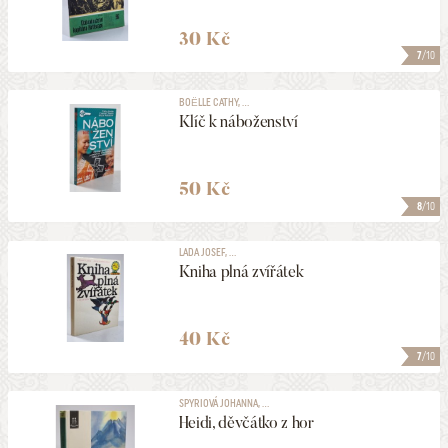
30 Kč
7
/10
BOËLLE CATHY, ...
Klíč k náboženství
50 Kč
8
/10
LADA JOSEF, ...
Kniha plná zvířátek
40 Kč
7
/10
SPYRIOVÁ JOHANNA, ...
Heidi, děvčátko z hor