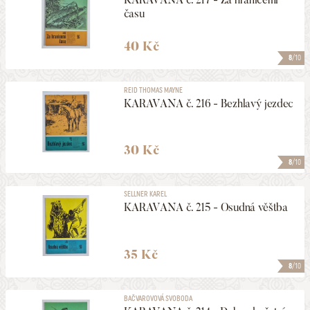
času
40 Kč
8
/10
REID THOMAS MAYNE
KARAVANA č. 216 - Bezhlavý jezdec
30 Kč
8
/10
SELLNER KAREL
KARAVANA č. 215 - Osudná věštba
35 Kč
8
/10
BAČVAROVOVÁ SVOBODA