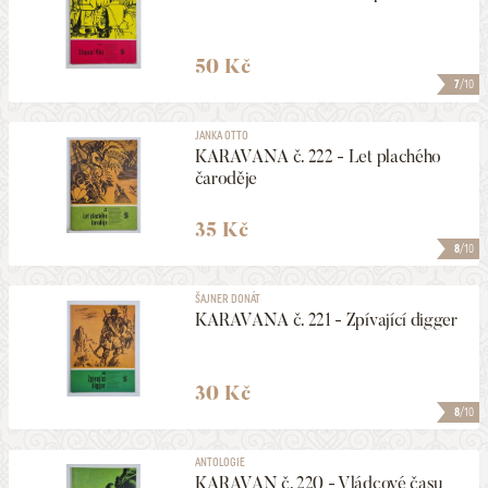
50 Kč
7
/10
JANKA OTTO
KARAVANA č. 222 - Let plachého
čaroděje
35 Kč
8
/10
ŠAJNER DONÁT
KARAVANA č. 221 - Zpívající digger
30 Kč
8
/10
ANTOLOGIE
KARAVAN č. 220 - Vládcové času