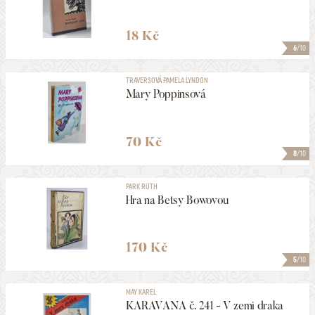
18 Kč
6
/10
TRAVERSOVÁ PAMELA LYNDON
Mary Poppinsová
70 Kč
8
/10
PARK RUTH
Hra na Betsy Bowovou
170 Kč
5
/10
MAY KAREL
KARAVANA č. 241 - V zemi draka