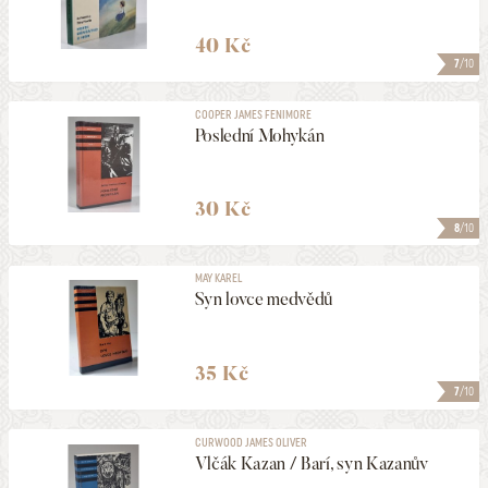
40 Kč
7
/10
COOPER JAMES FENIMORE
Poslední Mohykán
30 Kč
8
/10
MAY KAREL
Syn lovce medvědů
35 Kč
7
/10
CURWOOD JAMES OLIVER
Vlčák Kazan / Barí, syn Kazanův