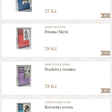
27 Kč
8
/10
VLADKO VOLODYMYR
Potomci Skytů
29 Kč
7
/10
SIMAK CLIFFORD DONALD
Poselství z vesmíru
29 Kč
8
/10
CURWOOD JAMES OLIVER
Kočovníci severu