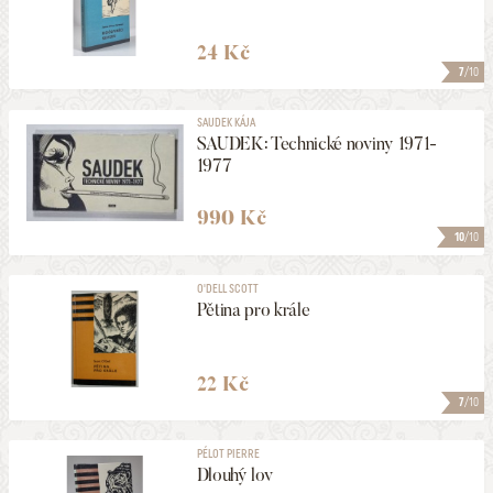
24 Kč
7
/10
SAUDEK KÁJA
SAUDEK: Technické noviny 1971-
1977
990 Kč
10
/10
O'DELL SCOTT
Pětina pro krále
22 Kč
7
/10
PÉLOT PIERRE
Dlouhý lov