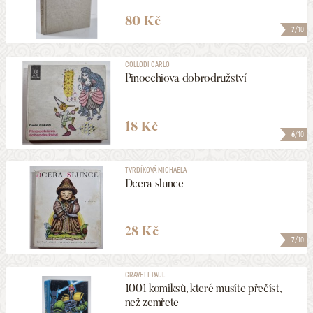
80 Kč
7
/10
COLLODI CARLO
Pinocchiova dobrodružství
18 Kč
6
/10
TVRDÍKOVÁ MICHAELA
Dcera slunce
28 Kč
7
/10
GRAVETT PAUL
1001 komiksů, které musíte přečíst,
než zemřete