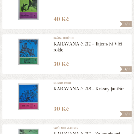
40 Kč
8
/10
KAŠPAR OLDŘICH
KARAVANA č. 212 - Tajemství Vlčí
rokle
30 Kč
7
/10
MURNIK RADO
KARAVANA č. 218 - Krásný janičár
30 Kč
8
/10
SAVČENKO VLADIMÍR
KARAVANA č. 217 - Za hranicemi