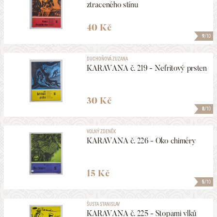
ztraceného stínu
40 Kč
9
/10
DUCHOŇOVÁ ZUZANA
KARAVANA č. 219 - Nefritový prsten
30 Kč
8
/10
VOLNÝ ZDENĚK
KARAVANA č. 226 - Oko chiméry
15 Kč
5
/10
ŠUSTA STANISLAV
KARAVANA č. 225 - Stopami vlků