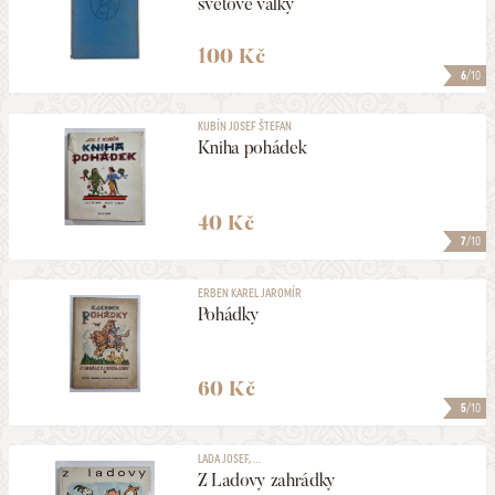
světové války
100 Kč
6
/10
KUBÍN JOSEF ŠTEFAN
Kniha pohádek
40 Kč
7
/10
ERBEN KAREL JAROMÍR
Pohádky
60 Kč
5
/10
LADA JOSEF, ...
Z Ladovy zahrádky