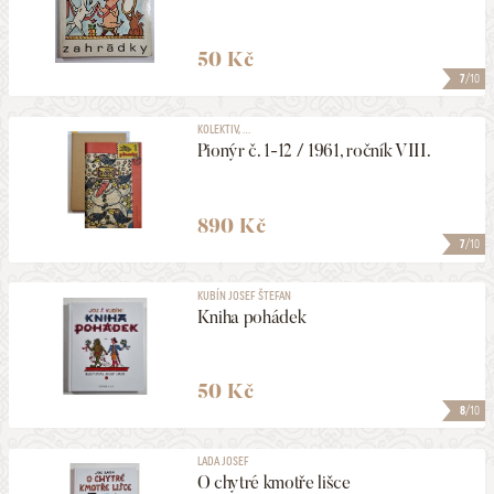
50 Kč
7
/10
KOLEKTIV, ...
Pionýr č. 1-12 / 1961, ročník VIII.
890 Kč
7
/10
KUBÍN JOSEF ŠTEFAN
Kniha pohádek
50 Kč
8
/10
LADA JOSEF
O chytré kmotře lišce