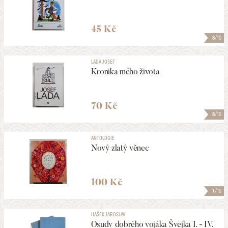
45 Kč
8
/10
LADA JOSEF
Kronika mého života
70 Kč
8
/10
ANTOLOGIE
Nový zlatý věnec
100 Kč
7
/10
HAŠEK JAROSLAV
Osudy dobrého vojáka Švejka I. - IV.