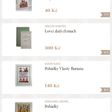
40 Kč
7
/10
SKÁCELÍK FRANTIŠEK
Lovci zlatých much
300 Kč
6
/10
BURIAN VLASTA
Pohádky Vlasty Buriana
140 Kč
8
/10
ERBEN KAREL JAROMÍR, ...
Pohádky