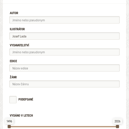
AUTOR
ILUSTRÁTOR
VYDAVATELSTVÍ
EDICE
ŽÁNR
PODEPSANÉ
VYDÁNO V LETECH
1496
2026