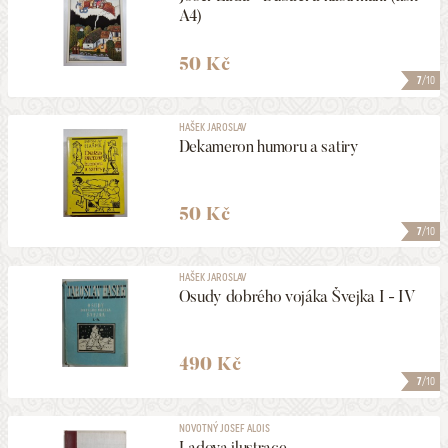
A4)
50 Kč
7
/10
HAŠEK JAROSLAV
Dekameron humoru a satiry
50 Kč
7
/10
HAŠEK JAROSLAV
Osudy dobrého vojáka Švejka I - IV
490 Kč
7
/10
NOVOTNÝ JOSEF ALOIS
Ladova ilustrace