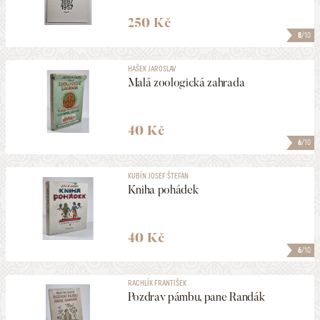
250 Kč
8
/10
HAŠEK JAROSLAV
Malá zoologická zahrada
40 Kč
6
/10
KUBÍN JOSEF ŠTEFAN
Kniha pohádek
40 Kč
6
/10
RACHLÍK FRANTIŠEK
Pozdrav pámbu, pane Randák