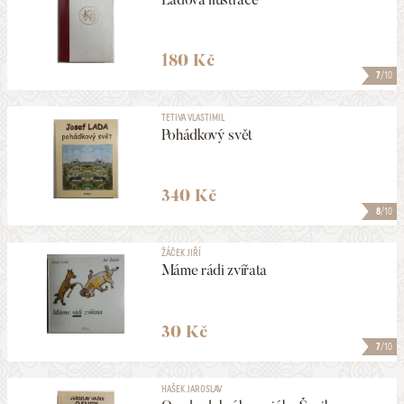
180 Kč
7
/10
TETIVA VLASTIMIL
Pohádkový svět
340 Kč
8
/10
ŽÁČEK JIŘÍ
Máme rádi zvířata
30 Kč
7
/10
HAŠEK JAROSLAV