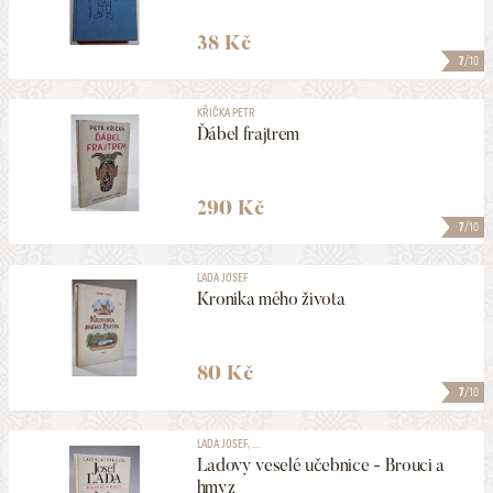
38 Kč
7
/10
KŘIČKA PETR
Ďábel frajtrem
290 Kč
7
/10
LADA JOSEF
Kronika mého života
80 Kč
7
/10
LADA JOSEF, ...
Ladovy veselé učebnice - Brouci a
hmyz