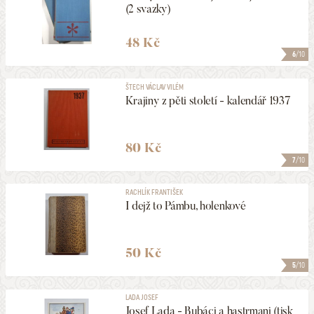
(2 svazky)
48 Kč
6
/10
ŠTECH VÁCLAV VILÉM
Krajiny z pěti století - kalendář 1937
80 Kč
7
/10
RACHLÍK FRANTIŠEK
I dejž to Pámbu, holenkové
50 Kč
5
/10
LADA JOSEF
Josef Lada - Bubáci a hastrmani (tisk