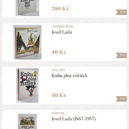
260 Kč
7
/10
FORMÁNEK VÁCLAV
Josef Lada
40 Kč
7
/10
LADA JOSEF, ...
Kniha plná zvířátek
40 Kč
7
/10
VRÁNA JAN, ...
Josef Lada (1887-1957)