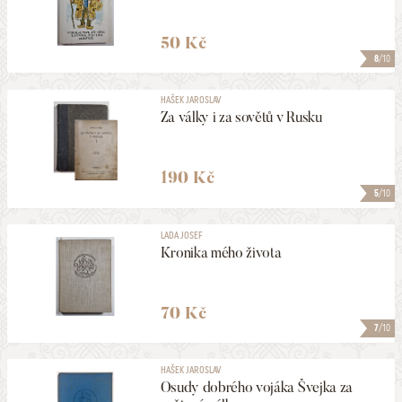
50 Kč
8
/10
HAŠEK JAROSLAV
Za války i za sovětů v Rusku
190 Kč
5
/10
LADA JOSEF
Kronika mého života
70 Kč
7
/10
HAŠEK JAROSLAV
Osudy dobrého vojáka Švejka za