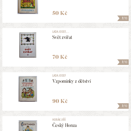
50 Kč
7
/10
LADA JOSEF, ...
Svět zvířat
70 Kč
7
/10
LADA JOSEF
Vzpomínky z dětství
90 Kč
7
/10
HORÁK JIŘÍ
Český Honza