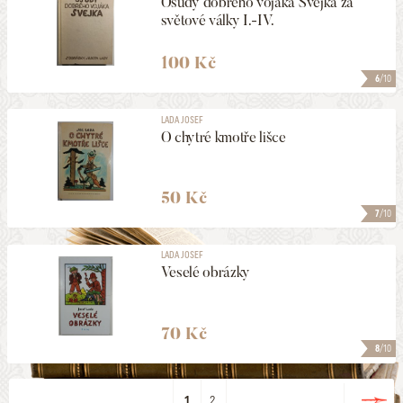
Osudy dobrého vojáka Švejka za
světové války I.-IV.
100 Kč
6
/10
LADA JOSEF
O chytré kmotře lišce
50 Kč
7
/10
LADA JOSEF
Veselé obrázky
70 Kč
8
/10
1
2