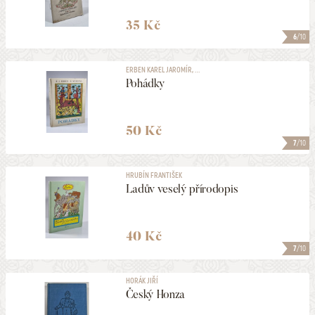
35 Kč
6
/10
ERBEN KAREL JAROMÍR, ...
Pohádky
50 Kč
7
/10
HRUBÍN FRANTIŠEK
Ladův veselý přírodopis
40 Kč
7
/10
HORÁK JIŘÍ
Český Honza