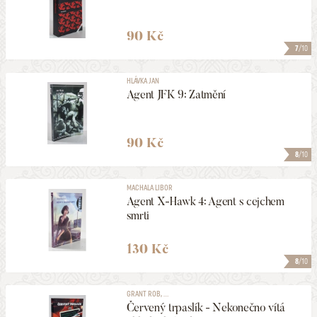
90 Kč
7
/10
HLÁVKA JAN
Agent JFK 9: Zatmění
90 Kč
8
/10
MACHALA LIBOR
Agent X-Hawk 4: Agent s cejchem
smrti
130 Kč
8
/10
GRANT ROB, ...
Červený trpaslík - Nekonečno vítá