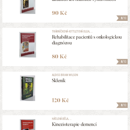
90 Kč
8
/10
TRÁVNÍČKOVÁ-KITTLETOVÁ OLGA, ...
Rehabilitace pacientů s onkologickou
diagnózou
80 Kč
8
/10
ALDISS BRIAN WILSON
Skleník
120 Kč
8
/10
HÁTLOVÁ BĚLA, ...
Kinezioterapie demencí