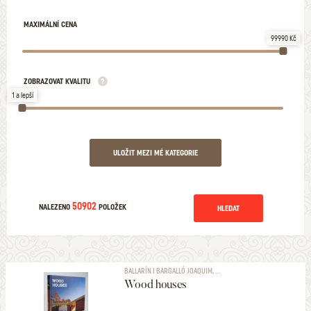
MAXIMÁLNÍ CENA
99990 Kč
ZOBRAZOVAT KVALITU
1 a lepší
ULOŽIT MEZI MÉ KATEGORIE
50902
NALEZENO
POLOŽEK
HLEDAT
BALLARÍN I BARGALLÓ JOAQUIM, ...
Wood houses