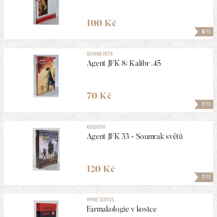
100 Kč
8
/10
SCHINK PETR
Agent JFK 8: Kalibr .45
70 Kč
7
/10
KOLEKTIV
Agent JFK 33 - Soumrak světů
120 Kč
7
/10
HYNIE SIXTUS
Farmakologie v kostce