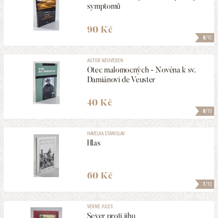
symptomů
90 Kč
8
/10
AUTOR NEUVEDEN
Otec malomocných - Novéna k sv.
Damiánovi de Veuster
40 Kč
8
/10
HAVELKA STANISLAV
Hlas
60 Kč
7
/10
VERNE JULES
Sever proti jihu