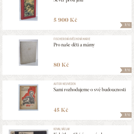
5 900 Kč
7
/10
FISCHEROVÁ KVĚCHOVÁ MARIE
Pro naše děti a mámy
80 Kč
7
/10
AUTOR NEUVEDEN
Sami rozhodujeme o své budoucnosti
45 Kč
7
/10
KOVAL VÁCLAV