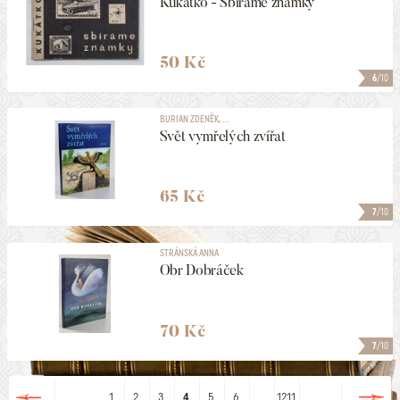
Kukátko - Sbíráme známky
50 Kč
6
/10
BURIAN ZDENĚK, ...
Svět vymřelých zvířat
65 Kč
7
/10
STRÁNSKÁ ANNA
Obr Dobráček
70 Kč
7
/10
1
2
3
4
5
6
...
1211