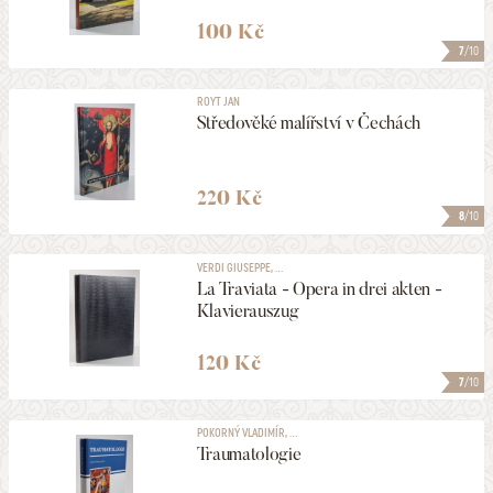
100 Kč
7
/10
ROYT JAN
Středověké malířství v Čechách
220 Kč
8
/10
VERDI GIUSEPPE, ...
La Traviata - Opera in drei akten -
Klavierauszug
120 Kč
7
/10
POKORNÝ VLADIMÍR, ...
Traumatologie