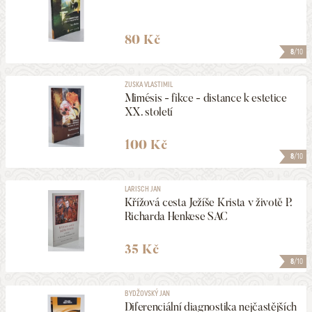
80 Kč
8
/10
ZUSKA VLASTIMIL
Mimésis - fikce - distance k estetice
XX. století
100 Kč
8
/10
LARISCH JAN
Křížová cesta Ježíše Krista v životě P.
Richarda Henkese SAC
35 Kč
8
/10
BYDŽOVSKÝ JAN
Diferenciální diagnostika nejčastějších