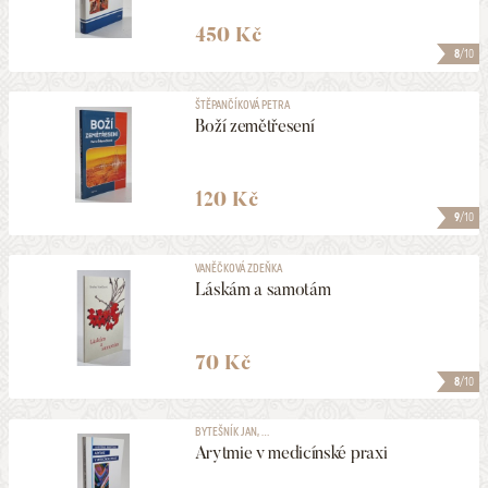
450 Kč
8
/10
ŠTĚPANČÍKOVÁ PETRA
Boží zemětřesení
120 Kč
9
/10
VANĚČKOVÁ ZDEŇKA
Láskám a samotám
70 Kč
8
/10
BYTEŠNÍK JAN, ...
Arytmie v medicínské praxi