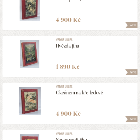
4 900 Kč
6
/10
VERNE JULES
Hvězda jihu
1 890 Kč
5
/10
VERNE JULES
Okeánem na kře ledové
4 900 Kč
5
/10
VERNE JULES
Sever proti jihu