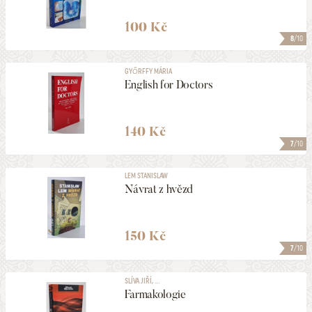
100 Kč
8
/10
GYŐRFFY MÁRIA
English for Doctors
140 Kč
7
/10
LEM STANISLAW
Návrat z hvězd
150 Kč
7
/10
SLÍVA JIŘÍ, ...
Farmakologie