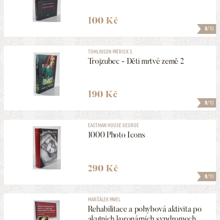
100 Kč
8
/10
TOMLINSON PATRICK S.
Trojzubec - Děti mrtvé země 2
190 Kč
8
/10
EASTMAN HOUSE GEORGE
1000 Photo Icons
290 Kč
8
/10
MARŠÁLEK PAVEL
Rehabilitace a pohybová aktivita po
akutních koronárních syndromech