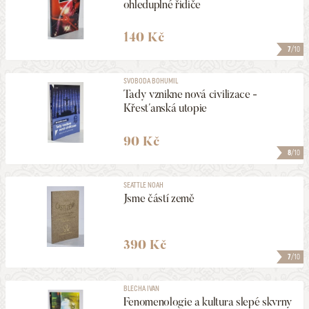
ohleduplné řidiče
140 Kč
7
/10
SVOBODA BOHUMIL
Tady vznikne nová civilizace -
Křesťanská utopie
90 Kč
8
/10
SEATTLE NOAH
Jsme částí země
390 Kč
7
/10
BLECHA IVAN
Fenomenologie a kultura slepé skvrny