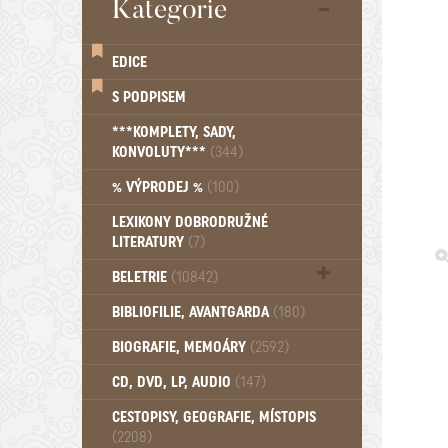
Kategorie
EDICE
S PODPISEM
***KOMPLETY, SADY,
KONVOLUTY***
(344)
% VÝPRODEJ %
(100)
LEXIKONY DOBRODRUŽNÉ
LITERATURY
(7)
BELETRIE
(10842)
Beletrie - Historická (1388)
BIBLIOFILIE, AVANTGARDA
(180)
Beletrie - Humoristické (501)
BIOGRAFIE, MEMOÁRY
(2592)
Beletrie - Povídky (1758)
Beletrie - Thrillery, krimi (1179)
CD, DVD, LP, AUDIO
(147)
Beletrie - Válečné romány (489)
Beletrie - Ženské a dívčí romány
CESTOPISY, GEOGRAFIE, MÍSTOPIS
(2208)
(1522)