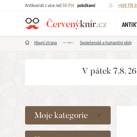
Antikvariát s více než
50 914
položkami
+420 775 2
ANTIK
Hlavní strana
Společenské a humanitní vědy
V pátek 7.8. 2
Moje kategorie