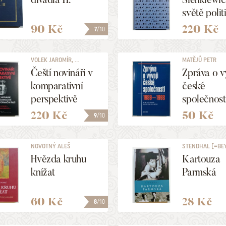
světě polit
90 Kč
220 Kč
7
/10
VOLEK JAROMÍR, ...
MATĚJŮ PETR
Čeští novináři v
Zpráva o v
komparativní
české
perspektivě
společnost
1989-199
220 Kč
50 Kč
9
/10
NOVOTNÝ ALEŠ
STENDHAL [=BE
MARIE]
Hvězda kruhu
Kartouza
knížat
Parmská
60 Kč
28 Kč
8
/10