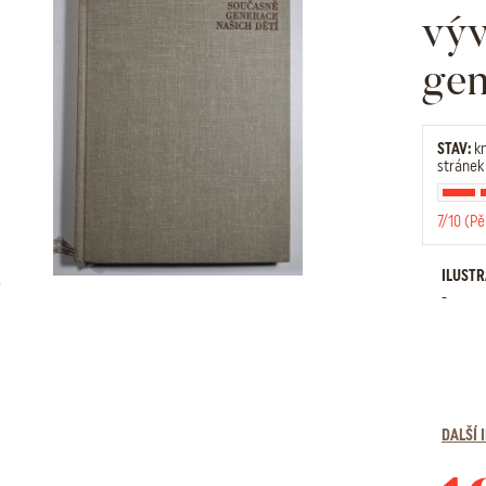
výv
gen
STAV:
kn
stránek
7/10 (Pě
ILUST
-
DALŠÍ