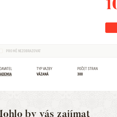
1
PRO MĚ NEZOBRAZOVAT
DAVATEL
TYP VAZBY
POČET STRAN
ADEMIA
VÁZANÁ
300
ohlo by vás zajímat