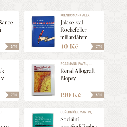
KOENIGSMARK ALEX
 šance
Jak se stal
í
Rockefeller
miliardářem
aneb neštěstí
40 Kč
6
/10
7
/10
mohou být
rozličná
ROSSMANN PAVEL, ...
ek
Renal Allograft
 v
Biopsy
190 Kč
7
/10
8
/10
I
OUŘEDNÍČEK MARTIN, ...
Sociální
z ve
prostředí Prahy: