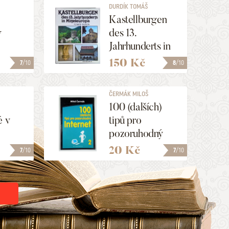
DURDÍK TOMÁŠ
Kastellburgen
v
des 13.
Jahrhunderts in
ě
Mitteleuropa
150 Kč
7
/10
8
/10
ČERMÁK MILOŠ
100 (dalších)
é v
tipů pro
pozoruhodný
internet 2
20 Kč
7
/10
7
/10