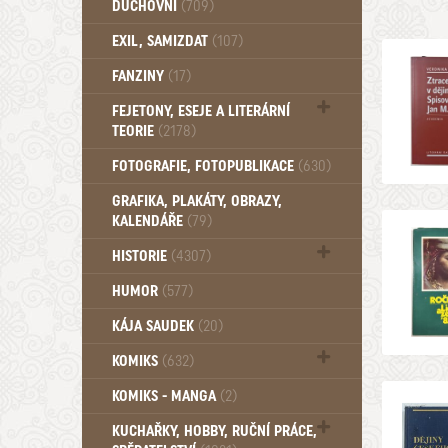
DUCHOVNÍ
(709)
Okultismus (110)
EXIL, SAMIZDAT
(107)
Záhady (105)
FANZINY
(17)
FEJETONY, ESEJE A LITERÁRNÍ
TEORIE
(2178)
Citáty, aforismy, snáře, přísloví,
FOTOGRAFIE, FOTOPUBLIKACE
(630)
afirmace (106)
GRAFIKA, PLAKÁTY, OBRAZY,
KALENDÁŘE
(79)
HISTORIE
(4307)
Mytologie, Mýty, Báje, Pověsti (203)
HUMOR
(577)
KÁJA SAUDEK
(20)
KOMIKS
(632)
Komiks - Čtyřlístek (234)
KOMIKS - MANGA
(2)
Komiks - Ostatní (180)
KUCHAŘKY, HOBBY, RUČNÍ PRÁCE,