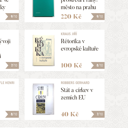
iky
město na prahu
21. století
220 Kč
9
/10
9
/10
KRAUS JIŘÍ
ývoji
Rétorika v
evropské kultuře
i
8
100 Kč
7
/10
8
/10
YLE HENRI
ROBBERS GERHARD
Stát a církev v
zemích EU
40 Kč
8
/10
7
/10