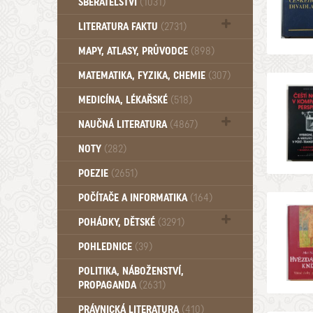
SBĚRATELSTVÍ
(1031)
Dům a byt (102)
LITERATURA FAKTU
(2731)
Katalogy (503)
MAPY, ATLASY, PRŮVODCE
(898)
MATEMATIKA, FYZIKA, CHEMIE
(307)
MEDICÍNA, LÉKAŘSKÉ
(518)
NAUČNÁ LITERATURA
(4867)
Zdraví a zdraví životní styl (510)
NOTY
(282)
POEZIE
(2651)
POČÍTAČE A INFORMATIKA
(164)
POHÁDKY, DĚTSKÉ
(3291)
Pro děti a mládež (2887)
POHLEDNICE
(39)
Pohádky, Dětské - Do roku 1948 (175)
POLITIKA, NÁBOŽENSTVÍ,
Pohádky, Dětské - Od roku 1949 (257)
PROPAGANDA
(2631)
PRÁVNICKÁ LITERATURA
(410)