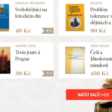
HERMACH JIŘÍ EDUARD
KOLEKTIV
Světoběžníci na
Problém
leteckém dni
tolerance 
dějinách a
perspektiv
40 Kč
90 Kč
8
/10
JANÁČEK JOSEF, ...
ŽÁČEK VÁCLAV
Trois jours á
Češi a
Prague
Jihoslovan
minulosti
30 Kč
450 Kč
7
/10
NAČÍST DALŠÍ (+
21
)