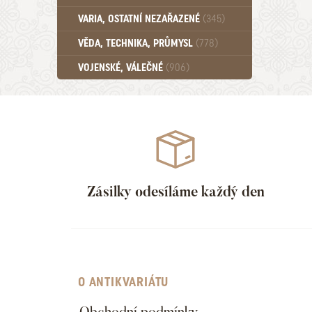
Učebnice - SŠ (789)
VARIA, OSTATNÍ NEZAŘAZENÉ
(345)
Učebnice - VŠ (259)
Učebnice - ZŠ (556)
VĚDA, TECHNIKA, PRŮMYSL
(778)
Učebnice - Ostatní (499)
VOJENSKÉ, VÁLEČNÉ
(906)
Zásilky odesíláme každý den
O ANTIKVARIÁTU