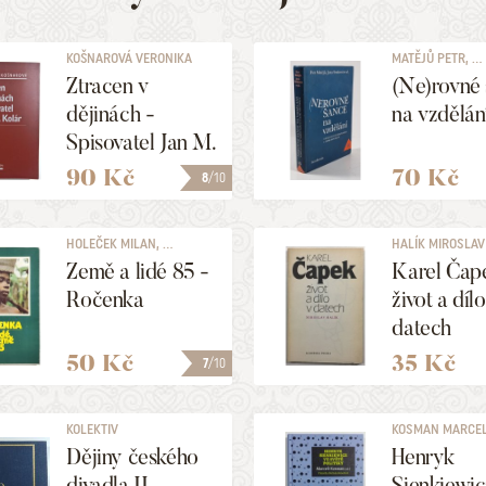
KOŠNAROVÁ VERONIKA
MATĚJŮ PETR, ...
Ztracen v
(Ne)rovné
dějinách -
na vzdělán
Spisovatel Jan M.
Kolár
90 Kč
70 Kč
8
/10
HOLEČEK MILAN, ...
HALÍK MIROSLAV
Země a lidé 85 -
Karel Čap
Ročenka
život a dílo
datech
50 Kč
35 Kč
7
/10
KOLEKTIV
KOSMAN MARCEL
Dějiny českého
Henryk
divadla II.
Sienkiewic