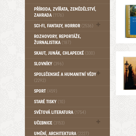
PŘÍRODA, ZVÍŘATA, ZEMĚDĚLSTVÍ,
ZAHRADA
(1176)
SCI-FI, FANTASY, HORROR
(2536)
UFO (14)
ROZHOVORY, REPORTÁŽE,
ŽURNALISTIKA
(187)
SKAUT, JUNÁK, CHLAPECKÉ
(330)
SLOVNÍKY
(396)
SPOLEČENSKÉ A HUMANITNÍ VĚDY
(2292)
Pedagogika (191)
SPORT
(459)
Filozofie, sociologie (859)
STARÉ TISKY
(10)
Psychologie a osobní rozvoj (761)
SVĚTOVÁ LITERATURA
(1754)
UČEBNICE
(3153)
Učebnice - Jazykové (1297)
UMĚNÍ, ARCHITEKTURA
(2227)