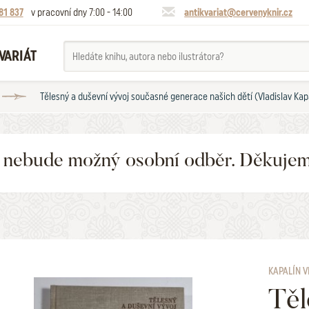
81 837
v pracovní dny 7:00 - 14:00
antikvariat@cervenyknir.cz
VARIÁT
Tělesný a duševní vývoj současné generace našich dětí (Vladislav Kap
6 nebude možný osobní odběr. Děkuje
KAPALÍN V
Těl