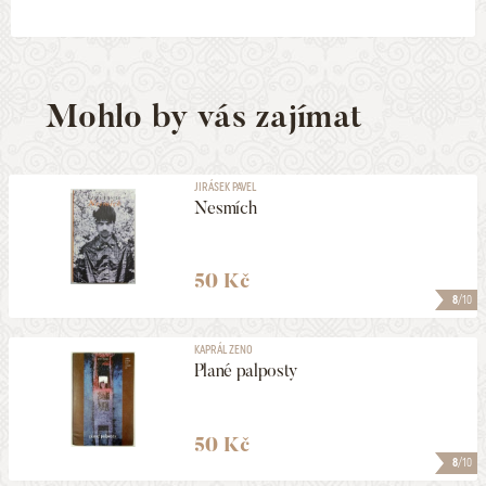
Mohlo by vás zajímat
JIRÁSEK PAVEL
Nesmích
50 Kč
8
/10
KAPRÁL ZENO
Plané palposty
50 Kč
8
/10