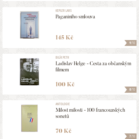
KEPLER LARS
Paganiniho smlouva
145 Kč
9
/10
BILÍK PETR
Ladislav Helge - Cesta za občanským
filmem
100 Kč
8
/10
ANTOLOGIE
Milost milosti - 100 francouzských
sonetů
70 Kč
7
/10