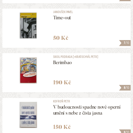
JANOUŠEK PAVEL
Time-out
50 Kč
7
/10
SKIOL PODRAGA [=KRATOCHVÍL PETR]
Berimbao
190 Kč
8
/10
KOFROŇ PETR
V budoucnosti spadne nové operní
umění s nebe z čista jasna
150 Kč
8
/10