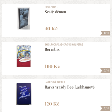
BRYCZ PAVEL
Svatý démon
40 Kč
8
/10
SKIOL PODRAGA [=KRATOCHVÍL PETR]
Berimbao
160 Kč
7
/10
HARRISOVÁ SARAH J.
Barva vraždy Bee Larkhamové
120 Kč
7
/10