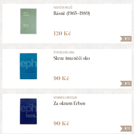
VODIČKA MILOŠ
Básně (1965-1989)
120 Kč
8
/10
ŠTROBLOVÁ JANA
Skrze tmu něčí oko
90 Kč
8
/10
KOVANDA JAROSLAV
Za oknem Erben
90 Kč
8
/10