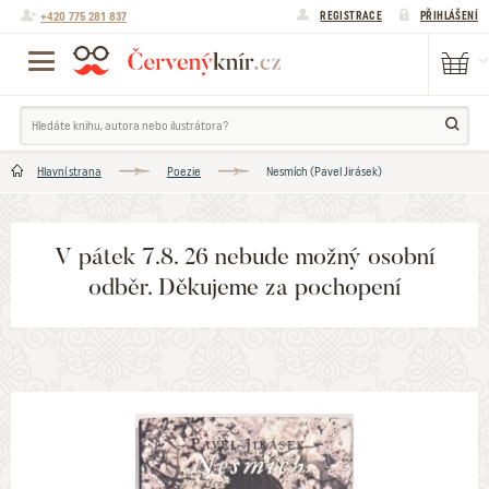
+420 775 281 837
REGISTRACE
PŘIHLÁŠENÍ
Hlavní strana
Poezie
Nesmích (Pavel Jirásek)
V pátek 7.8. 26 nebude možný osobní
odběr. Děkujeme za pochopení