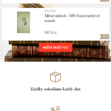
ANTOLOGIE
Milost milosti - 100 francouzských
sonetů
80 Kč
8
/10
NAČÍST DALŠÍ (+
21
)
Zásilky odesíláme každý den