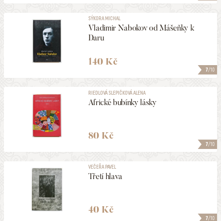
SÝKORA MICHAL
Vladimir Nabokov od Mášeňky k
Daru
140 Kč
7
/10
RIEDLOVÁ SLEPIČKOVÁ ALENA
Africké bubínky lásky
80 Kč
7
/10
VEČEŘA PAVEL
Třetí hlava
40 Kč
7
/10