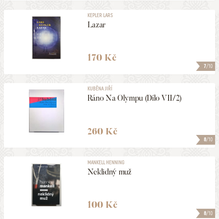
KEPLER LARS
Lazar
170 Kč
7
/10
KUBĚNA JIŘÍ
Ráno Na Olympu (Dílo VII/2)
260 Kč
8
/10
MANKELL HENNING
Neklidný muž
100 Kč
8
/10