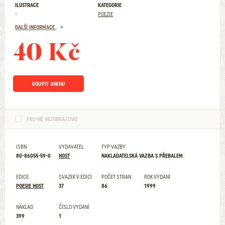
ILUSTRACE
KATEGORIE
-
POEZIE
DALŠÍ INFORMACE
40 Kč
KOUPIT KNIHU
PRO MĚ NEZOBRAZOVAT
ISBN
VYDAVATEL
TYP VAZBY
80-86055-59-0
HOST
NAKLADATELSKÁ VAZBA S PŘEBALEM
EDICE
SVAZEK V EDICI
POČET STRAN
ROK VYDÁNÍ
POESIE HOST
37
86
1999
NÁKLAD
ČÍSLO VYDÁNÍ
399
1