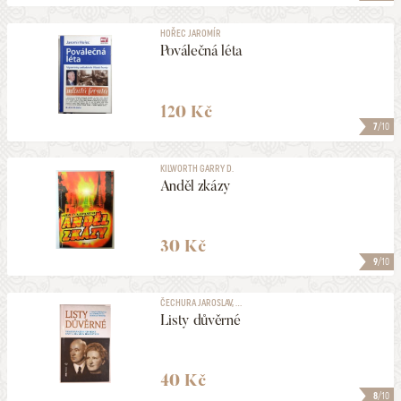
HOŘEC JAROMÍR
Poválečná léta
120 Kč
7
/10
KILWORTH GARRY D.
Anděl zkázy
30 Kč
9
/10
ČECHURA JAROSLAV, ...
Listy důvěrné
40 Kč
8
/10