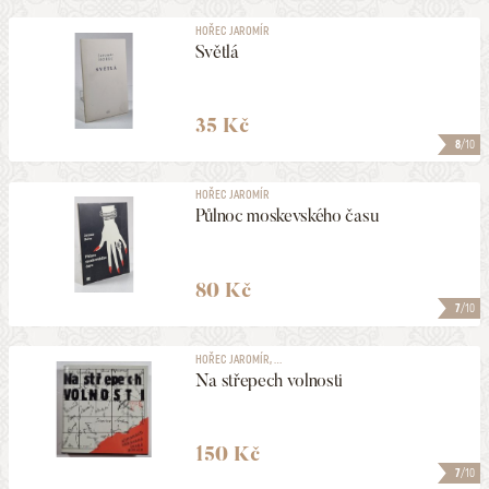
HOŘEC JAROMÍR
Světlá
35 Kč
8
/10
HOŘEC JAROMÍR
Půlnoc moskevského času
80 Kč
7
/10
HOŘEC JAROMÍR, ...
Na střepech volnosti
150 Kč
7
/10