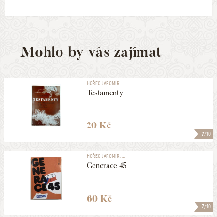
Mohlo by vás zajímat
HOŘEC JAROMÍR
Testamenty
20 Kč
7
/10
HOŘEC JAROMÍR, ...
Generace 45
60 Kč
7
/10