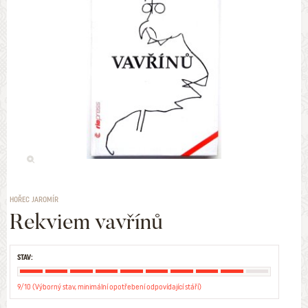
HOŘEC JAROMÍR
Rekviem vavřínů
STAV:
9/10 (Výborný stav, minimální opotřebení odpovídající stáří)