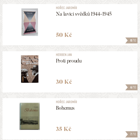
HOŘEC JAROMÍR
Na lavici svědků 1944-1945
50 Kč
8
/10
HERBEN JAN
Proti proudu
30 Kč
6
/10
HOŘEC JAROMÍR
Bohemus
35 Kč
7
/10