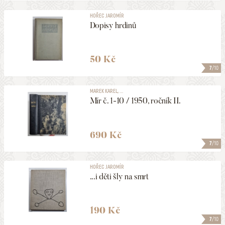
HOŘEC JAROMÍR
Dopisy hrdinů
50 Kč
7
/10
MAREK KAREL, ...
Mír č. 1-10 / 1950, ročník II.
690 Kč
7
/10
HOŘEC JAROMÍR
...i děti šly na smrt
190 Kč
7
/10