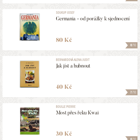
SOUKUP JOSEF
Germania - od porážky k sjednocení
80 Kč
8
/10
BERNARDOVÁ ALENA JUDIT
Jak jíst a hubnout
40 Kč
7
/10
BOULLE PIERRE
Most přes řeku Kwai
30 Kč
8
/10