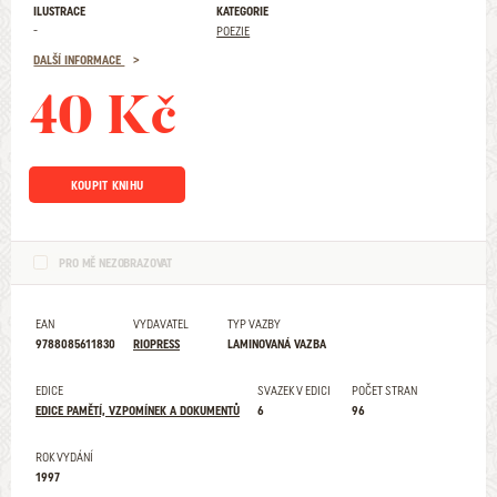
ILUSTRACE
KATEGORIE
-
POEZIE
DALŠÍ INFORMACE
40 Kč
KOUPIT KNIHU
PRO MĚ NEZOBRAZOVAT
EAN
VYDAVATEL
TYP VAZBY
9788085611830
RIOPRESS
LAMINOVANÁ VAZBA
EDICE
SVAZEK V EDICI
POČET STRAN
EDICE PAMĚTÍ, VZPOMÍNEK A DOKUMENTŮ
6
96
ROK VYDÁNÍ
1997