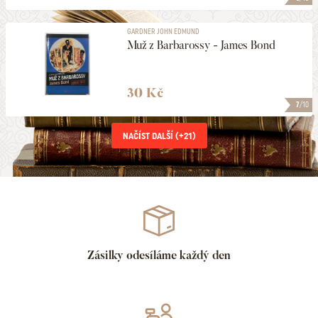
GARDNER JOHN EDMUND
Muž z Barbarossy - James Bond
30 Kč
7
/10
NAČÍST DALŠÍ (+
21
)
Zásilky odesíláme každý den