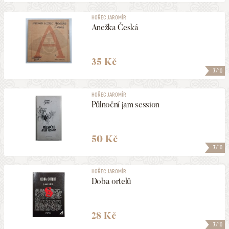
HOŘEC JAROMÍR
Anežka Česká
35 Kč
7
/10
HOŘEC JAROMÍR
Půlnoční jam session
50 Kč
7
/10
HOŘEC JAROMÍR
Doba ortelů
28 Kč
7
/10