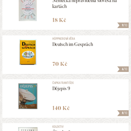
Německá nepravidelná slovesa na
kartách
18 Kč
9
/10
HÖPPNEROVÁ VĚRA
Deutsch im Gespräch
70 Kč
6
/10
ČAPKA FRANTIŠEK
Dějepis 9
140 Kč
8
/10
KOLEKTIV