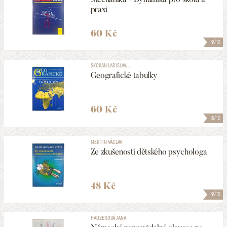
praxi
60 Kč
9
/10
SKOKAN LADISLAV, ...
Geografické tabulky
60 Kč
8
/10
MERTIN VÁCLAV
Ze zkušeností dětského psychologa
48 Kč
9
/10
HAUZEROVÁ JANA