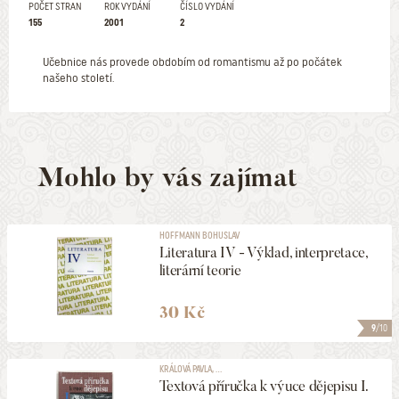
POČET STRAN
ROK VYDÁNÍ
ČÍSLO VYDÁNÍ
155
2001
2
Učebnice nás provede obdobím od romantismu až po počátek
našeho století.
Mohlo by vás zajímat
HOFFMANN BOHUSLAV
Literatura IV - Výklad, interpretace,
literární teorie
30 Kč
9
/10
KRÁLOVÁ PAVLA, ...
Textová příručka k výuce dějepisu I.