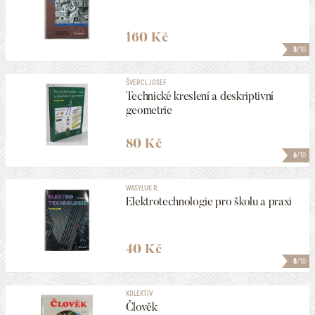
160 Kč
8
/10
ŠVERCL JOSEF
Technické kreslení a deskriptivní
geometrie
80 Kč
6
/10
WASYLUK R.
Elektrotechnologie pro školu a praxi
40 Kč
8
/10
KOLEKTIV
Člověk