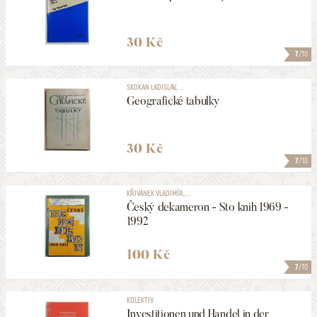
30 Kč
7
/10
SKOKAN LADISLAV, ...
Geografické tabulky
30 Kč
7
/10
KŘIVÁNEK VLADIMÍR, ...
Český dekameron - Sto knih 1969 -
1992
100 Kč
7
/10
KOLEKTIV
Investitionen und Handel in der