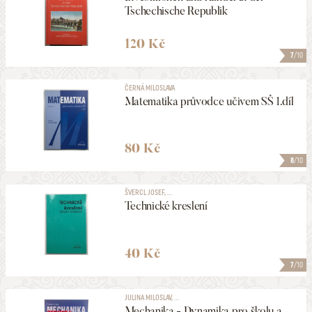
Tschechische Republik
120 Kč
7
/10
ČERNÁ MILOSLAVA
Matematika průvodce učivem SŠ 1.díl
80 Kč
8
/10
ŠVERCL JOSEF, ...
Technické kreslení
40 Kč
7
/10
JULINA MILOSLAV, ...
Mechanika - Dynamika pro školu a