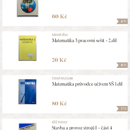
60 Kč
6
/10
KÁROVÁ VĚRA
Matematika 3 pracovní sešit - 2.díl
20 Kč
8
/10
ČERNÁ MILOSLAVA
Matematika průvodce učivem SŠ 1.díl
80 Kč
7
/10
KŘÍŽ RUDOLF
Stavba a provoz strojů I - část 4