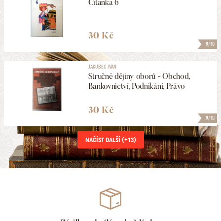
Čítanka 6
30 Kč
9
/10
JAKUBEC IVAN
Stručné dějiny oborů - Obchod,
Bankovnictví, Podnikání, Právo
30 Kč
9
/10
NAČÍST DALŠÍ (+
13
)