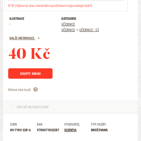
9/10 (Výborný stav, minimální opotřebení odpovídající stáří)
ILUSTRACE
KATEGORIE
-
UČEBNICE
UČEBNICE
->
UČEBNICE - SŠ
DALŠÍ INFORMACE
40 Kč
KOUPIT KNIHU
Máme více kusů
PRO MĚ NEZOBRAZOVAT
ISBN
EAN
VYDAVATEL
TYP VAZBY
80-7183-228-6
9788071832287
SCIENTIA
BROŽOVANÁ