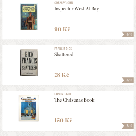
CREASEY JOHN
Inspector West At Bay
90 Kč
6
/10
FRANCIS DICK
Shattered
28 Kč
6
/10
LARKIN DAVID
The Christmas Book
150 Kč
7
/10