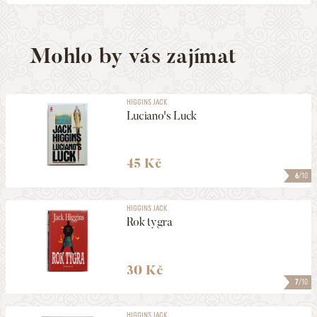
Mohlo by vás zajímat
HIGGINS JACK
Luciano's Luck
45 Kč
6
/10
HIGGINS JACK
Rok tygra
30 Kč
7
/10
HIGGINS JACK