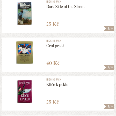
HIGGINS JACK
Dark Side of the Street
25 Kč
5
/10
HIGGINS JACK
Orol pristál
40 Kč
6
/10
HIGGINS JACK
Klíče k peklu
25 Kč
8
/10