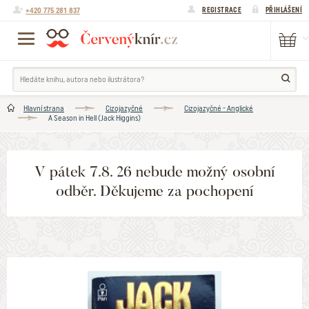
+420 775 281 837
REGISTRACE
PŘIHLÁŠENÍ
Hlavní strana
Cizojazyčné
Cizojazyčné - Anglické
A Season in Hell (Jack Higgins)
V pátek 7.8. 26 nebude možný osobní
odběr. Děkujeme za pochopení