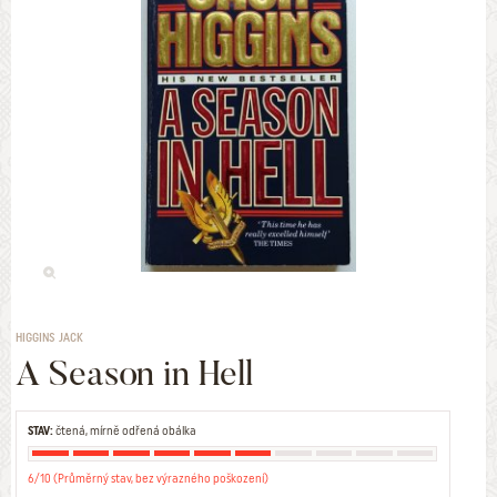
HIGGINS JACK
A Season in Hell
STAV:
čtená, mírně odřená obálka
6/10 (Průměrný stav, bez výrazného poškození)