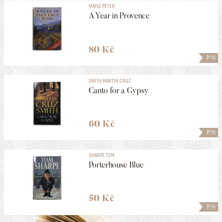
MAYLE PETER
A Year in Provence
80 Kč
7
/10
SMITH MARTIN CRUZ
Canto for a Gypsy
60 Kč
7
/10
SHARPE TOM
Porterhouse Blue
50 Kč
7
/10