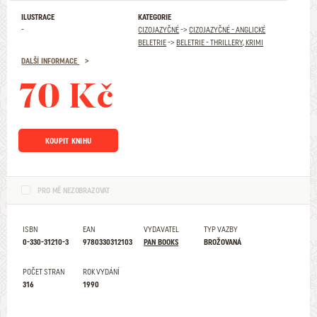
ILUSTRACE
KATEGORIE
-
CIZOJAZYČNÉ
->
CIZOJAZYČNÉ - ANGLICKÉ
BELETRIE
->
BELETRIE - THRILLERY, KRIMI
DALŠÍ INFORMACE
70 Kč
KOUPIT KNIHU
PRO MĚ NEZOBRAZOVAT
ISBN
EAN
VYDAVATEL
TYP VAZBY
0-330-31210-3
9780330312103
PAN BOOKS
BROŽOVANÁ
POČET STRAN
ROK VYDÁNÍ
316
1990