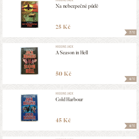
Na nebezpečné půdě
25 Kč
7
/10
HIGGINS JACK
A Season in Hell
50 Kč
6
/10
HIGGINS JACK
Cold Harbour
45 Kč
6
/10