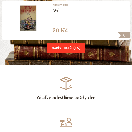
SHARPE TOM
Wilt
50 Kč
7
/10
NAČÍST DALŠÍ (+
6
)
Zásilky odesíláme každý den