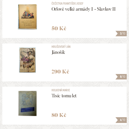
ČEČETKA FRANTIŠEK JOSEF
Orlové velké armády I - Slavkov II
50 Kč
3
/10
HRUŠOVSKÝ JÁN
Jánošík
290 Kč
8
/10
HOLKOVÁ MARIE
Tisíc tomu let
80 Kč
6
/10