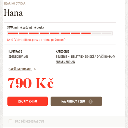
HEARING OTAKAR
Hana
STAV:
mírně zašpiněné desky
8/10 (Velmi pěkné, pouze drobná poškození)
ILUSTRACE
KATEGORIE
ZDENĚK BURIAN
BELETRIE
->
BELETRIE - ŽENSKÉ A DÍVČÍ ROMÁNY
ZDENĚK BURIAN
DALŠÍ INFORMACE
790 Kč
KOUPIT KNIHU
NAVRHNOUT CENU
PRO MĚ NEZOBRAZOVAT