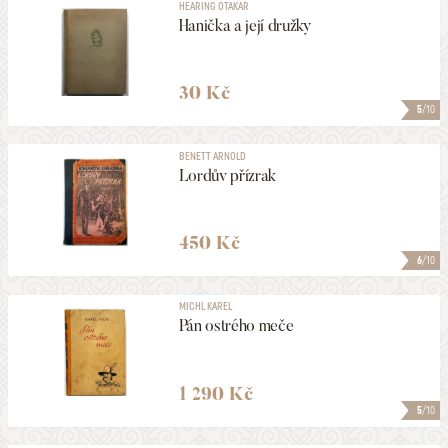
HEARING OTAKAR
Hanička a její družky
30 Kč
5
/10
BENETT ARNOLD
Lordův přízrak
450 Kč
6
/10
MICHL KAREL
Pán ostrého meče
1 290 Kč
5
/10