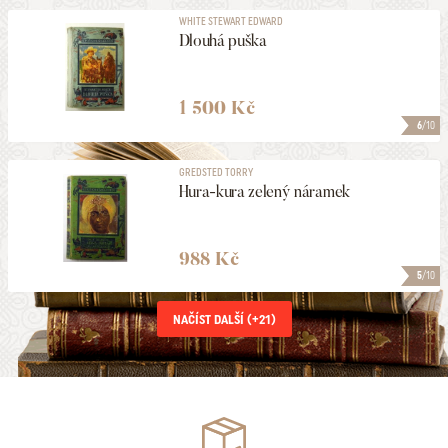
WHITE STEWART EDWARD
Dlouhá puška
1 500 Kč
6
/10
GREDSTED TORRY
Hura-kura zelený náramek
988 Kč
5
/10
NAČÍST DALŠÍ (+
21
)