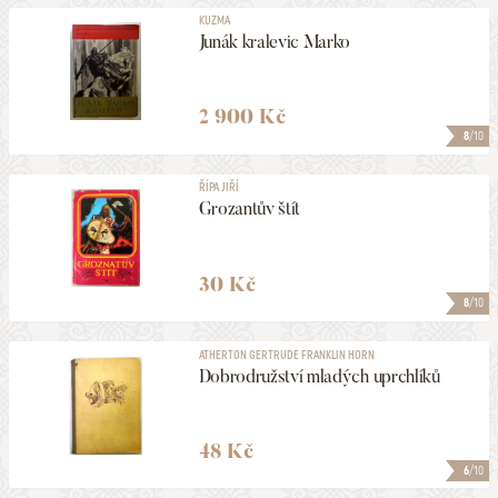
KUZMA
Junák kralevic Marko
2 900 Kč
8
/10
ŘÍPA JIŘÍ
Grozantův štít
30 Kč
8
/10
ATHERTON GERTRUDE FRANKLIN HORN
Dobrodružství mladých uprchlíků
48 Kč
6
/10