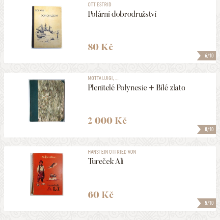
OTT ESTRID
Polární dobrodružství
80 Kč
6
/10
MOTTA LUIGI, ...
Plenitelé Polynesie + Bílé zlato
2 000 Kč
8
/10
HANSTEIN OTFRIED VON
Tureček Ali
60 Kč
5
/10