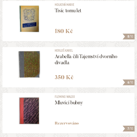
HOLKOVÁ MARIE
Tisíc tomu let
180 Kč
8
/10
HERLOŠ KAREL
Arabella čili Tajemství dvorního
divadla
350 Kč
6
/10
FLEMING WALDO
Mluvící bubny
Rezervováno
7
/10