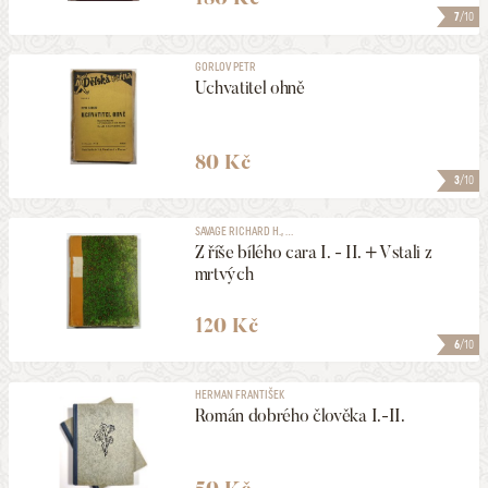
7
/10
GORLOV PETR
Uchvatitel ohně
80 Kč
3
/10
SAVAGE RICHARD H., ...
Z říše bílého cara I. - II. + Vstali z
mrtvých
120 Kč
6
/10
HERMAN FRANTIŠEK
Román dobrého člověka I.-II.