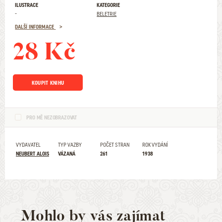
ILUSTRACE
KATEGORIE
-
BELETRIE
DALŠÍ INFORMACE
28 Kč
KOUPIT KNIHU
PRO MĚ NEZOBRAZOVAT
VYDAVATEL
TYP VAZBY
POČET STRAN
ROK VYDÁNÍ
NEUBERT ALOIS
VÁZANÁ
261
1938
Mohlo by vás zajímat