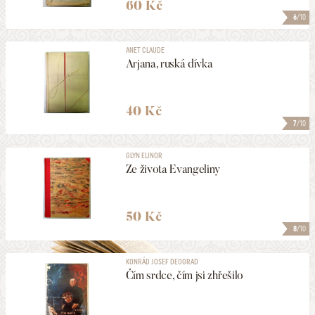
60 Kč
6
/10
ANET CLAUDE
Arjana, ruská dívka
40 Kč
7
/10
GLYN ELINOR
Ze života Evangeliny
50 Kč
8
/10
KONRÁD JOSEF DEOGRAD
Čím srdce, čím jsi zhřešilo