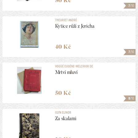
50 Kč
7
/10
THEURIET ANDRÉ
Kytice růží z Jericha
40 Kč
7
/10
VOGÜÉ EUGÉNE-MELCHIOR DE
Mrtví mluví
50 Kč
8
/10
GLYN ELINOR
Za skalami