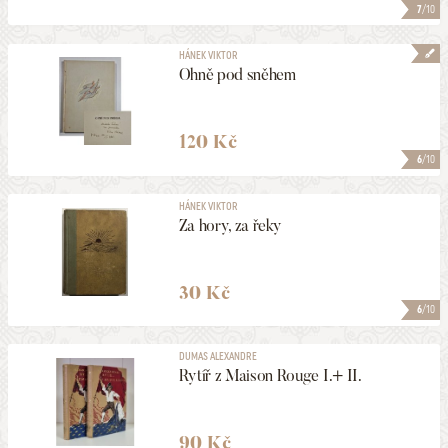
7
/10
HÁNEK VIKTOR
Ohně pod sněhem
120 Kč
6
/10
HÁNEK VIKTOR
Za hory, za řeky
30 Kč
6
/10
DUMAS ALEXANDRE
Rytíř z Maison Rouge I.+ II.
90 Kč