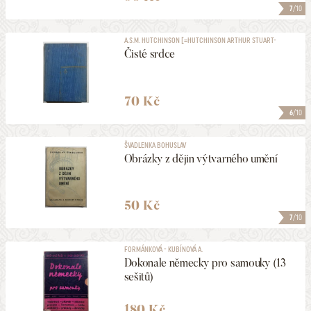
7
/10
A.S.M. HUTCHINSON [=HUTCHINSON ARTHUR STUART-
MENTETH]
Čisté srdce
70 Kč
6
/10
ŠVADLENKA BOHUSLAV
Obrázky z dějin výtvarného umění
50 Kč
7
/10
FORMÁNKOVÁ - KUBÍNOVÁ A.
Dokonale německy pro samouky (13
sešitů)
180 Kč