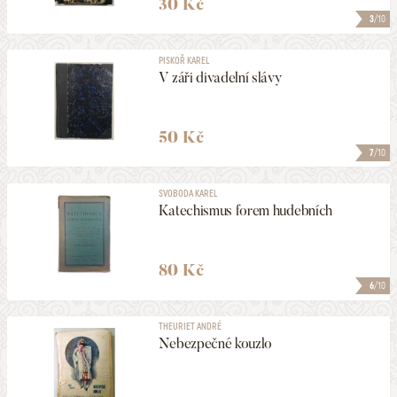
30 Kč
3
/10
PISKOŘ KAREL
V záři divadelní slávy
50 Kč
7
/10
SVOBODA KAREL
Katechismus forem hudebních
80 Kč
6
/10
THEURIET ANDRÉ
Nebezpečné kouzlo