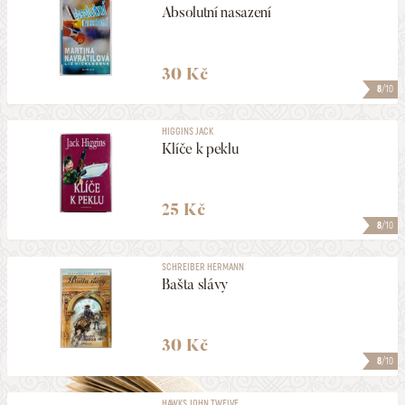
Absolutní nasazení
30 Kč
8
/10
HIGGINS JACK
Klíče k peklu
25 Kč
8
/10
SCHREIBER HERMANN
Bašta slávy
30 Kč
8
/10
HAWKS JOHN TWELVE