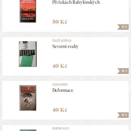
Při řekách Babylónských
50 Kč
9
/10
ŠULEŘ OLDŘICH
Severní svahy
40 Kč
8
/10
COOK ROBIN
Deformace
40 Kč
8
/10
KEATING H.R.F.