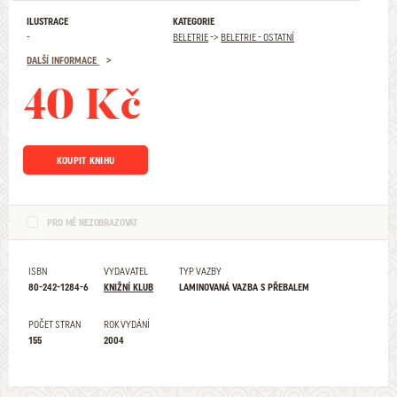
ILUSTRACE
KATEGORIE
-
BELETRIE
->
BELETRIE - OSTATNÍ
DALŠÍ INFORMACE
40 Kč
KOUPIT KNIHU
PRO MĚ NEZOBRAZOVAT
ISBN
VYDAVATEL
TYP VAZBY
80-242-1284-6
KNIŽNÍ KLUB
LAMINOVANÁ VAZBA S PŘEBALEM
POČET STRAN
ROK VYDÁNÍ
155
2004