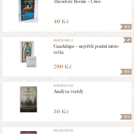
Theodore Boone - Únos
40 Kč
8
/10
MRÁČEK PAVEL K.
Guadalupe - největší poutní místo
světa
290 Kč
8
/10
RUBENFELD JED
Analýza vraždy
30 Kč
8
/10
MILE NELSON DE