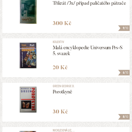
Třikrát /3x/ případ paličatého pátrače
300 Kč
9
/10
KOLEKTIV
Malá encyklopedie Universum Prs-S
5. svazek
20 Kč
6
/10
GREEN GEORGE D.
Porotkyně
30 Kč
8
/10
NICKLESOVÁ LIZ, ...