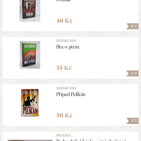
40 Kč
8
/10
GRISHAM JOHN
Hra o pizzu
35 Kč
7
/10
GRISHAM JOHN
Případ Pelikán
50 Kč
7
/10
ANTOLOGIE, ...