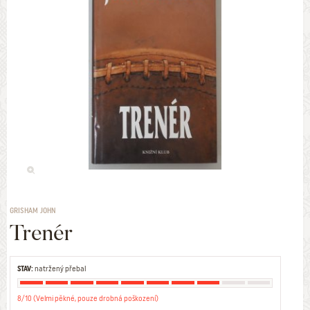
GRISHAM JOHN
Trenér
STAV:
natržený přebal
8/10 (Velmi pěkné, pouze drobná poškození)