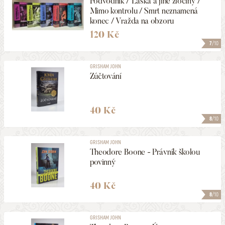
Podvodník / Láska a jiné zločiny /
Mimo kontrolu / Smrt neznamená
konec / Vražda na obzoru
120 Kč
7
/10
GRISHAM JOHN
Zúčtování
40 Kč
8
/10
GRISHAM JOHN
Theodore Boone - Právník školou
povinný
40 Kč
8
/10
GRISHAM JOHN