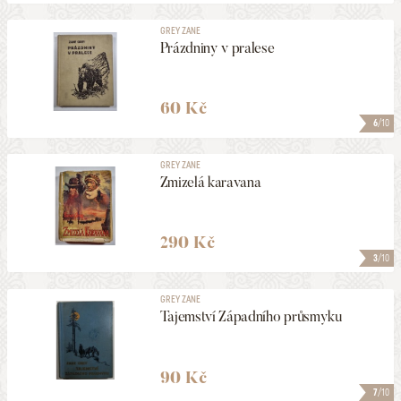
GREY ZANE
Prázdniny v pralese
60 Kč
6
/10
GREY ZANE
Zmizelá karavana
290 Kč
3
/10
GREY ZANE
Tajemství Západního průsmyku
90 Kč
7
/10