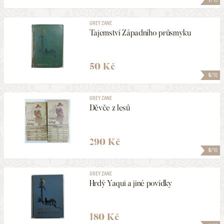
7
/10
GREY ZANE
Tajemství Západního průsmyku
50 Kč
5
/10
GREY ZANE
Děvče z lesů
290 Kč
5
/10
GREY ZANE
Hrdý Yaqui a jiné povídky
180 Kč