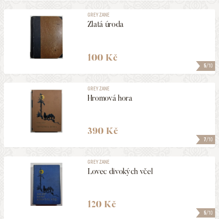
GREY ZANE
Zlatá úroda
100 Kč
5
/10
GREY ZANE
Hromová hora
390 Kč
7
/10
GREY ZANE
Lovec divokých včel
120 Kč
5
/10