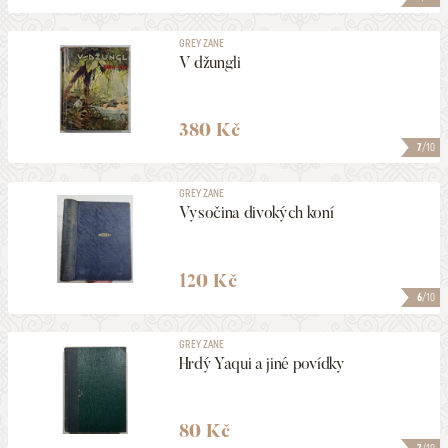
GREY ZANE
V džungli
380 Kč
7
/10
GREY ZANE
Vysočina divokých koní
120 Kč
6
/10
GREY ZANE
Hrdý Yaqui a jiné povídky
80 Kč