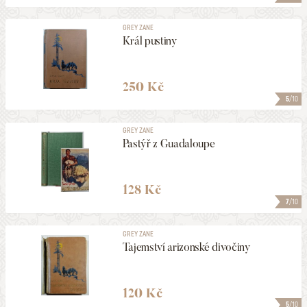
GREY ZANE
Král pustiny
250 Kč
5
/10
GREY ZANE
Pastýř z Guadaloupe
128 Kč
7
/10
GREY ZANE
Tajemství arizonské divočiny
120 Kč
5
/10