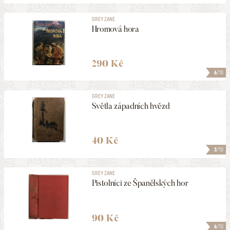
GREY ZANE
Hromová hora
290 Kč
6
/10
GREY ZANE
Světla západních hvězd
40 Kč
3
/10
GREY ZANE
Pistolníci ze Španělských hor
90 Kč
6
/10