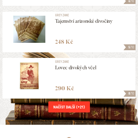
6
/10
GREY ZANE
Tajemství arizonské divočiny
248 Kč
5
/10
GREY ZANE
Lovec divokých včel
290 Kč
8
/10
NAČÍST DALŠÍ (+
21
)