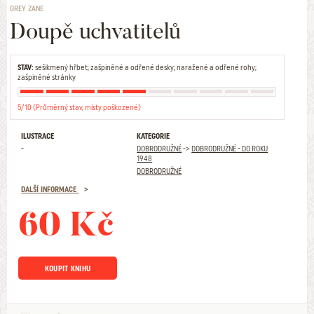
GREY ZANE
Doupě uchvatitelů
STAV:
sešikmený hřbet; zašpiněné a odřené desky; naražené a odřené rohy;
zašpiněné stránky
5/10 (Průměrný stav, místy poškozené)
ILUSTRACE
KATEGORIE
-
DOBRODRUŽNÉ
->
DOBRODRUŽNÉ - DO ROKU
1948
DOBRODRUŽNÉ
DALŠÍ INFORMACE
60 Kč
KOUPIT KNIHU