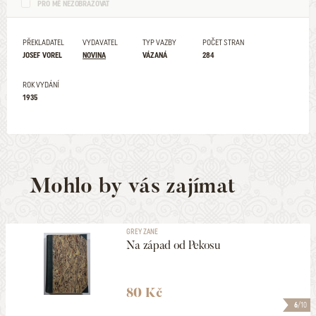
PRO MĚ NEZOBRAZOVAT
PŘEKLADATEL
VYDAVATEL
TYP VAZBY
POČET STRAN
JOSEF VOREL
NOVINA
VÁZANÁ
284
ROK VYDÁNÍ
1935
Mohlo by vás zajímat
GREY ZANE
Na západ od Pekosu
80 Kč
6
/10