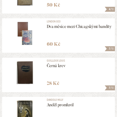
50 Kč
4
/10
LONDON GEO
Dva měsíce mezi Chicagskými bandity
60 Kč
7
/10
GUILLLOUX LOUIS
Černá krev
28 Kč
7
/10
DANDOLO MILLY
Anděl promluvil