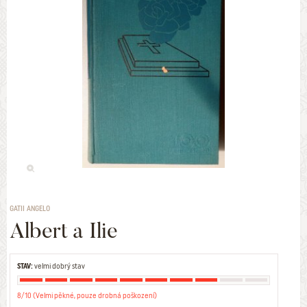
GATII ANGELO
Albert a Ilie
STAV:
velmi dobrý stav
8/10 (Velmi pěkné, pouze drobná poškození)