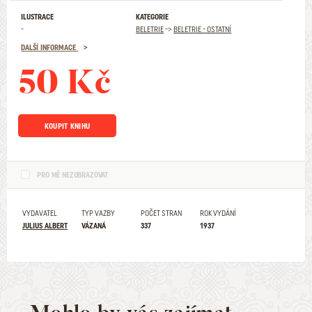
ILUSTRACE
KATEGORIE
-
BELETRIE
->
BELETRIE - OSTATNÍ
DALŠÍ INFORMACE
50 Kč
KOUPIT KNIHU
PRO MĚ NEZOBRAZOVAT
VYDAVATEL
TYP VAZBY
POČET STRAN
ROK VYDÁNÍ
JULIUS ALBERT
VÁZANÁ
337
1937