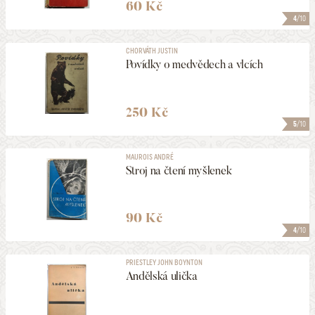
60 Kč
4
/10
CHORVÁTH JUSTIN
Povídky o medvědech a vlcích
250 Kč
5
/10
MAUROIS ANDRÉ
Stroj na čtení myšlenek
90 Kč
4
/10
PRIESTLEY JOHN BOYNTON
Andělská ulička