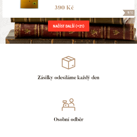
390 Kč
9
/10
NAČÍST DALŠÍ (+
21
)
Zásilky odesíláme každý den
Osobní odběr