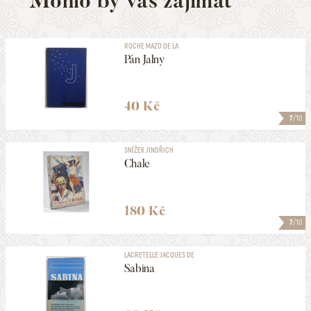
Mohlo by vás zajímat
ROCHE MAZO DE LA
Pán Jalny
40 Kč
7
/10
SNÍŽEK JINDŘICH
Chale
180 Kč
7
/10
LACRETELLE JACQUES DE
Sabina