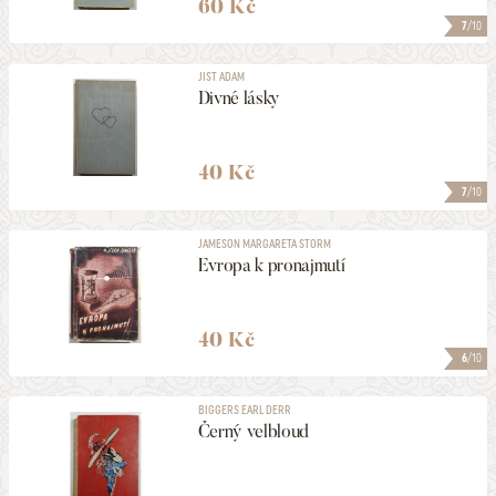
60 Kč
7
/10
JIST ADAM
Divné lásky
40 Kč
7
/10
JAMESON MARGARETA STORM
Evropa k pronajmutí
40 Kč
6
/10
BIGGERS EARL DERR
Černý velbloud