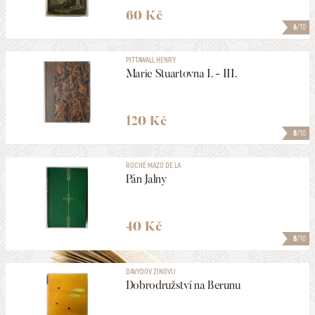
60 Kč
6
/10
PITTAWALL HENRY
Marie Stuartovna I. - III.
120 Kč
8
/10
ROCHE MAZO DE LA
Pán Jalny
40 Kč
8
/10
DAVYDOV ZINOVIJ
Dobrodružství na Berunu