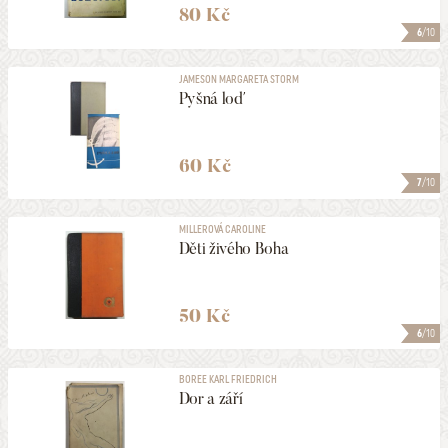
80 Kč
6
/10
JAMESON MARGARETA STORM
Pyšná loď
60 Kč
7
/10
MILLEROVÁ CAROLINE
Děti živého Boha
50 Kč
6
/10
BOREE KARL FRIEDRICH
Dor a září