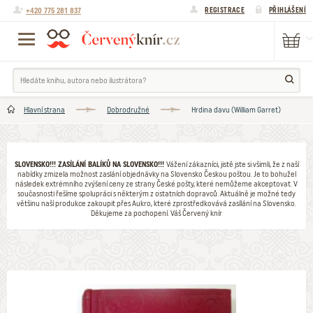
+420 775 281 837
REGISTRACE
PŘIHLÁŠENÍ
Hlavní strana
Dobrodružné
Hrdina davu (William Garret)
SLOVENSKO!!! ZASÍLÁNÍ BALÍKŮ NA SLOVENSKO!!!
Vážení zákazníci, jistě jste si všimli, že z naší
nabídky zmizela možnost zaslání objednávky na Slovensko Českou poštou. Je to bohužel
následek extrémního zvýšení ceny ze strany České pošty, které nemůžeme akceptovat. V
současnosti řešíme spolupráci s některým z ostatních dopravců. Aktuálně je možné tedy
většinu naší produkce zakoupit přes Aukro, které zprostředkovává zasílání na Slovensko.
Děkujeme za pochopení. Váš Červený knír