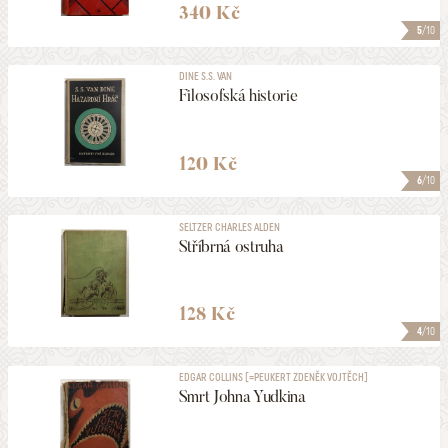
340 Kč
5
/10
DINE S.S. VAN
Filosofská historie
120 Kč
6
/10
SELTZER CHARLES ALDEN
Stříbrná ostruha
128 Kč
4
/10
EDGAR COLLINS [=PEUKERT ZDENĚK VOJTĚCH]
Smrt Johna Yudkina