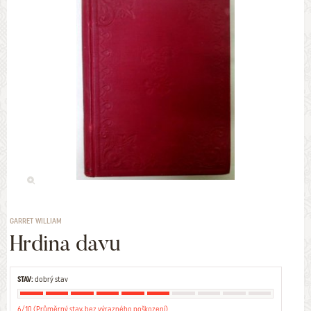
GARRET WILLIAM
Hrdina davu
STAV:
dobrý stav
6/10 (Průměrný stav, bez výrazného poškození)