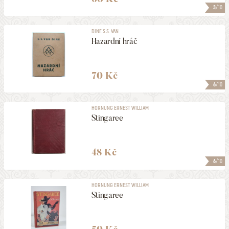
3
/10
DINE S.S. VAN
Hazardní hráč
70 Kč
6
/10
HORNUNG ERNEST WILLIAM
Stingaree
48 Kč
6
/10
HORNUNG ERNEST WILLIAM
Stingaree