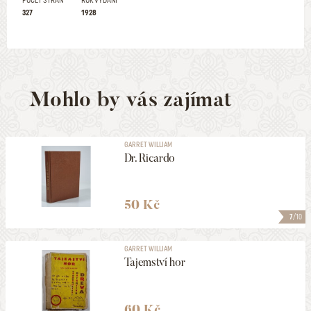
POČET STRAN
ROK VYDÁNÍ
327
1928
Mohlo by vás zajímat
GARRET WILLIAM
Dr. Ricardo
50 Kč
7
/10
GARRET WILLIAM
Tajemství hor
60 Kč