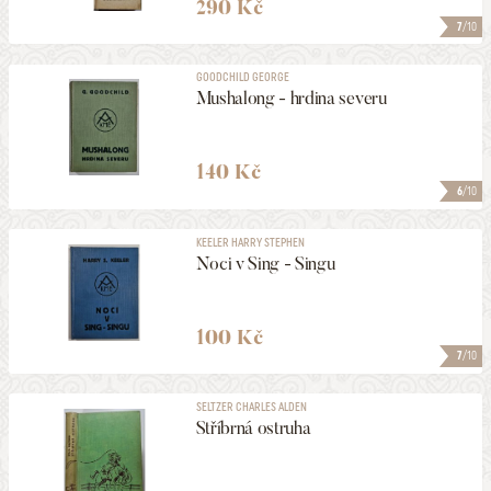
290 Kč
7
/10
GOODCHILD GEORGE
Mushalong - hrdina severu
140 Kč
6
/10
KEELER HARRY STEPHEN
Noci v Sing - Singu
100 Kč
7
/10
SELTZER CHARLES ALDEN
Stříbrná ostruha