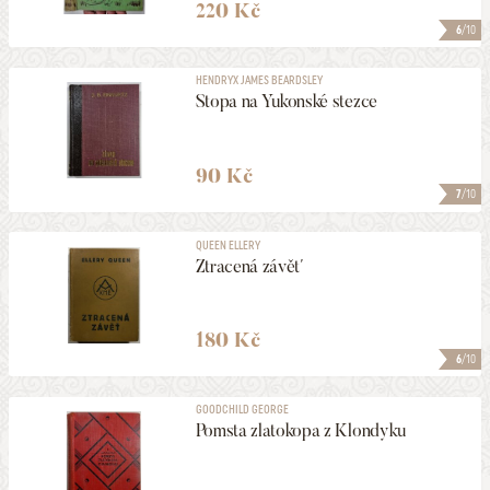
220 Kč
6
/10
HENDRYX JAMES BEARDSLEY
Stopa na Yukonské stezce
90 Kč
7
/10
QUEEN ELLERY
Ztracená závěť
180 Kč
6
/10
GOODCHILD GEORGE
Pomsta zlatokopa z Klondyku