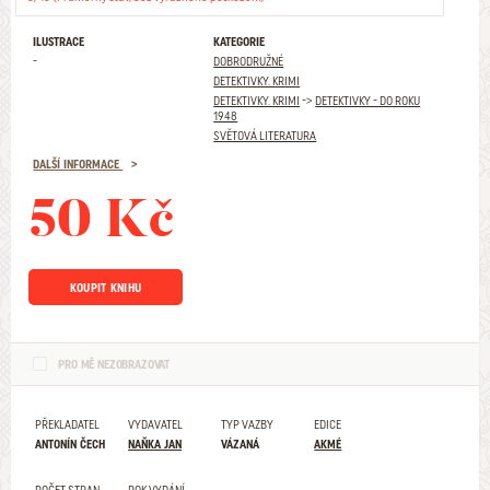
ILUSTRACE
KATEGORIE
-
DOBRODRUŽNÉ
DETEKTIVKY. KRIMI
DETEKTIVKY. KRIMI
->
DETEKTIVKY - DO ROKU
1948
SVĚTOVÁ LITERATURA
DALŠÍ INFORMACE
50 Kč
KOUPIT KNIHU
PRO MĚ NEZOBRAZOVAT
PŘEKLADATEL
VYDAVATEL
TYP VAZBY
EDICE
ANTONÍN ČECH
NAŇKA JAN
VÁZANÁ
AKMÉ