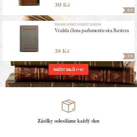
30 Kč
5
/10
BROWNE KENNETH ROBERT GORDON
Vražda člena parlamentu sira Baxtera
38 Kč
7
/10
NAČÍST DALŠÍ (+
6
)
Zásilky odesíláme každý den