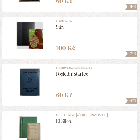
60 Kč
5
/10
CLAYTON SIM
Stín
100 Kč
7
/10
HENDRYX JAMES BEARDSLEY
Poslední stanice
60 Kč
6
/10
HUGH FLEMING [=ŠUBERT FRANTIŠEK H.]
El Slico