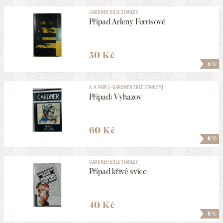
GARDNER ERLE STANLEY
Případ Arleny Ferrisové
30 Kč
6
/10
A. A. FAIR [=GARDNER ERLE STANLEY]
Případ: Vyhazov
60 Kč
8
/10
GARDNER ERLE STANLEY
Případ křivé svíce
40 Kč
8
/10