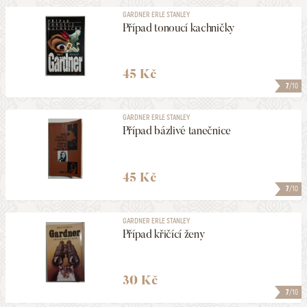
GARDNER ERLE STANLEY
Případ tonoucí kachničky
45 Kč
7
/10
GARDNER ERLE STANLEY
Případ bázlivé tanečnice
45 Kč
7
/10
GARDNER ERLE STANLEY
Případ křičící ženy
30 Kč
7
/10