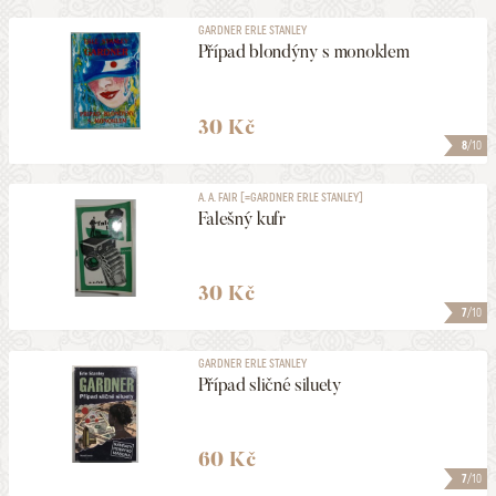
GARDNER ERLE STANLEY
Případ blondýny s monoklem
30 Kč
8
/10
A. A. FAIR [=GARDNER ERLE STANLEY]
Falešný kufr
30 Kč
7
/10
GARDNER ERLE STANLEY
Případ sličné siluety
60 Kč
7
/10