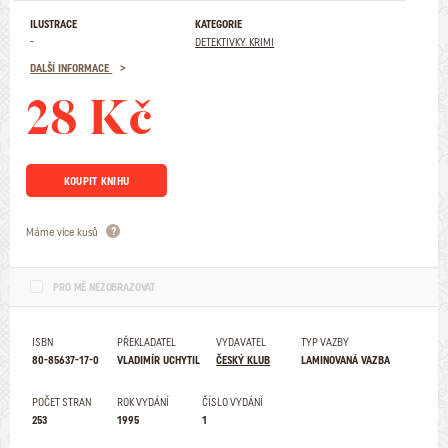
ILUSTRACE
KATEGORIE
-
DETEKTIVKY. KRIMI
DALŠÍ INFORMACE
28 Kč
KOUPIT KNIHU
Máme více kusů
PRO MĚ NEZOBRAZOVAT
ISBN
PŘEKLADATEL
VYDAVATEL
TYP VAZBY
80-85637-17-0
VLADIMÍR UCHYTIL
ČESKÝ KLUB
LAMINOVANÁ VAZBA
POČET STRAN
ROK VYDÁNÍ
ČÍSLO VYDÁNÍ
253
1995
1