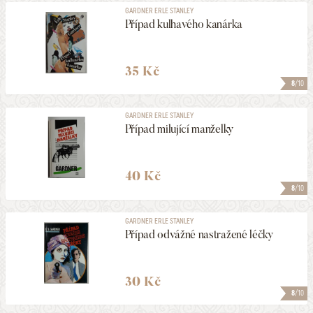
GARDNER ERLE STANLEY
Případ kulhavého kanárka
35 Kč
8
/10
GARDNER ERLE STANLEY
Případ milující manželky
40 Kč
8
/10
GARDNER ERLE STANLEY
Případ odvážné nastražené léčky
30 Kč
8
/10