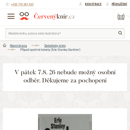
+420 775 281 837
REGISTRACE
PŘIHLÁŠENÍ
Hlavní strana
Detektivky. krimi
Případ opatrné kokety (Erle Stanley Gardner)
V pátek 7.8. 26 nebude možný osobní
odběr. Děkujeme za pochopení