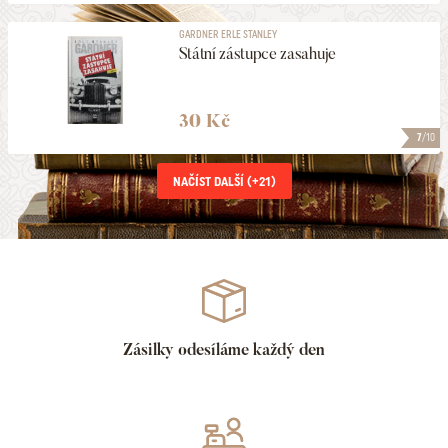
GARDNER ERLE STANLEY
Státní zástupce zasahuje
30 Kč
7
/10
NAČÍST DALŠÍ (+
21
)
Zásilky odesíláme každý den