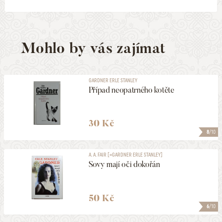
Mohlo by vás zajímat
GARDNER ERLE STANLEY
Případ neopatrného kotěte
30 Kč
8
/10
A. A. FAIR [=GARDNER ERLE STANLEY]
Sovy mají oči dokořán
50 Kč
6
/10