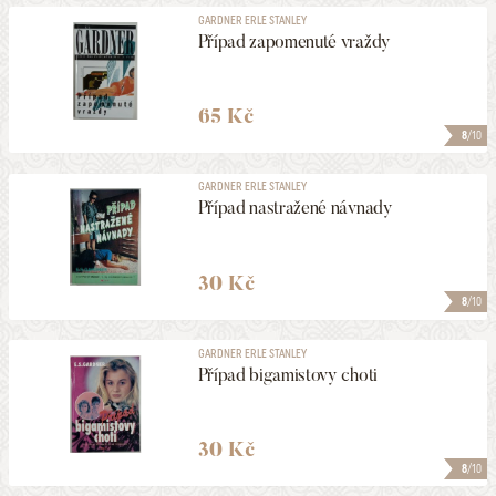
GARDNER ERLE STANLEY
Případ zapomenuté vraždy
65 Kč
8
/10
GARDNER ERLE STANLEY
Případ nastražené návnady
30 Kč
8
/10
GARDNER ERLE STANLEY
Případ bigamistovy choti
30 Kč
8
/10