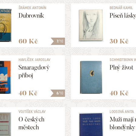
ŠRÁMEK ANTONÍN
BEDNÁŘ KAMIL
Dubrovník
Píseň lásk
60 Kč
30 Kč
7
/10
HAVLÍČEK JAROSLAV
SCHMIDTBONN 
Smaragdový
Plný život
příboj
40 Kč
40 Kč
6
/10
VOJTÍŠEK VÁCLAV
LOOSOVÁ ANITA
O českých
Muži mají 
městech
blondýnky