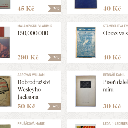
45 Kč
40 Kč
7
/10
MAJAKOVSKIJ VLADIMÍR
STAMBOLIEVA EM
VLADIMIROVIČ
150,000.000
Obraz ve s
290 Kč
40 Kč
7
/10
SAROYAN WILLIAM
BEDNÁŘ KAMIL
Dobrodružství
Píseň dale
Wesleyho
míru
Jacksona
50 Kč
30 Kč
6
/10
PRUŠÁKOVÁ MARIE
LEDA [=LEDERER