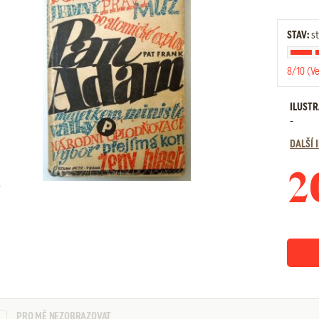
STAV:
st
8/10 (V
ILUST
-
DALŠÍ
2
PRO MĚ NEZOBRAZOVAT