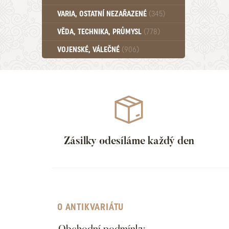
Učebnice - SŠ (789)
VARIA, OSTATNÍ NEZAŘAZENÉ
(345)
Učebnice - VŠ (259)
Učebnice - ZŠ (556)
VĚDA, TECHNIKA, PRŮMYSL
(778)
Učebnice - Ostatní (499)
VOJENSKÉ, VÁLEČNÉ
(906)
Zásilky odesíláme každý den
O ANTIKVARIÁTU