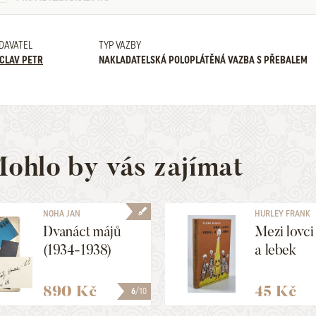
DAVATEL
TYP VAZBY
CLAV PETR
NAKLADATELSKÁ POLOPLÁTĚNÁ VAZBA S PŘEBALEM
ohlo by vás zajímat
NOHA JAN
HURLEY FRANK
Dvanáct májů
Mezi lovci
(1934-1938)
a lebek
890 Kč
45 Kč
6
/10