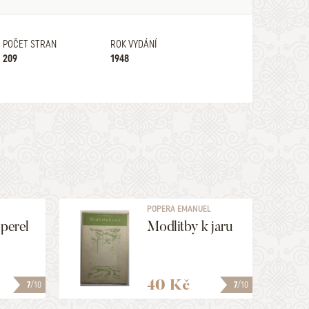
POČET STRAN
ROK VYDÁNÍ
209
1948
POPERA EMANUEL
JINDŘICH
 perel
Modlitby k jaru
40 Kč
7
/10
7
/10