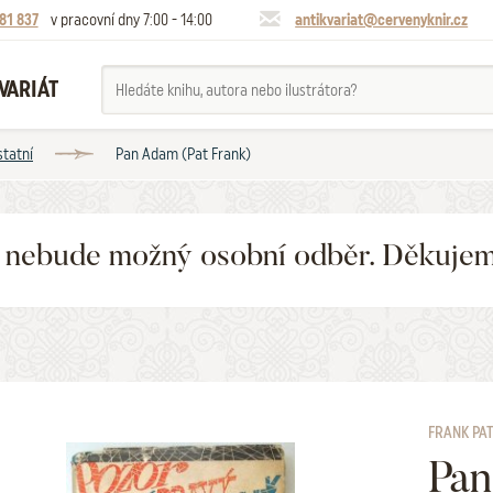
81 837
v pracovní dny 7:00 - 14:00
antikvariat@cervenyknir.cz
VARIÁT
statní
Pan Adam (Pat Frank)
6 nebude možný osobní odběr. Děkuje
FRANK PA
Pa