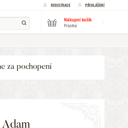
REGISTRACE
PŘIHLÁŠENÍ
Nákupní košík
Prázdný
me za pochopení
T
n Adam