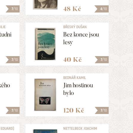
48 Kč
7
/10
4
/10
ILIE
BŘESKÝ DUŠAN
tudni
Bez konce jsou
lesy
40 Kč
7
/10
7
/10
BEDNÁŘ KAMIL
kého
Jim hostinou
bylo
120 Kč
7
/10
7
/10
 EDUARD]
NETTELBECK JOACHIM