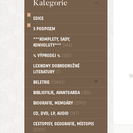
Kategorie
EDICE
S PODPISEM
***KOMPLETY, SADY,
KONVOLUTY***
(344)
% VÝPRODEJ %
(100)
LEXIKONY DOBRODRUŽNÉ
LITERATURY
(7)
BELETRIE
(10841)
Beletrie - Historická (1388)
BIBLIOFILIE, AVANTGARDA
(180)
Beletrie - Humoristické (501)
BIOGRAFIE, MEMOÁRY
(2593)
Beletrie - Povídky (1757)
Beletrie - Thrillery, krimi (1179)
CD, DVD, LP, AUDIO
(147)
Beletrie - Válečné romány (489)
Beletrie - Ženské a dívčí romány
CESTOPISY, GEOGRAFIE, MÍSTOPIS
(2209)
(1522)