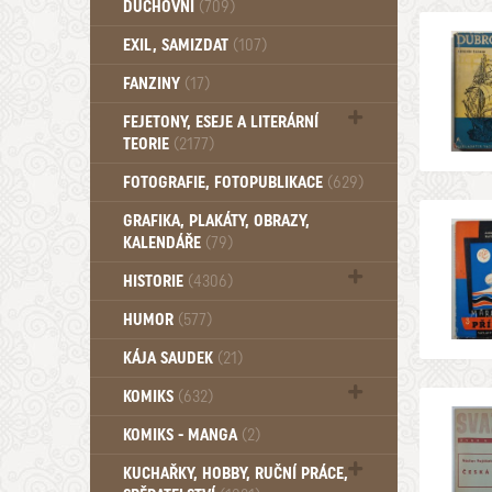
DUCHOVNÍ
(709)
Okultismus (110)
EXIL, SAMIZDAT
(107)
Záhady (105)
FANZINY
(17)
FEJETONY, ESEJE A LITERÁRNÍ
TEORIE
(2177)
Citáty, aforismy, snáře, přísloví,
FOTOGRAFIE, FOTOPUBLIKACE
(629)
afirmace (106)
GRAFIKA, PLAKÁTY, OBRAZY,
KALENDÁŘE
(79)
HISTORIE
(4306)
Mytologie, Mýty, Báje, Pověsti (203)
HUMOR
(577)
KÁJA SAUDEK
(21)
KOMIKS
(632)
Komiks - Čtyřlístek (232)
KOMIKS - MANGA
(2)
Komiks - Ostatní (180)
KUCHAŘKY, HOBBY, RUČNÍ PRÁCE,