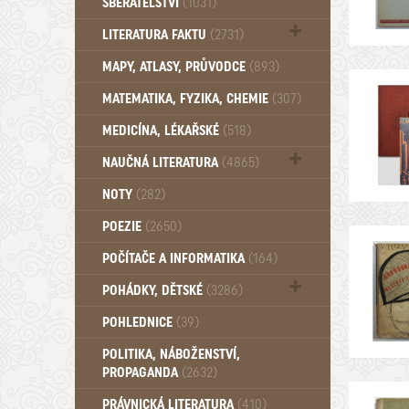
SBĚRATELSTVÍ
(1031)
Dům a byt (102)
LITERATURA FAKTU
(2731)
Katalogy (503)
MAPY, ATLASY, PRŮVODCE
(893)
MATEMATIKA, FYZIKA, CHEMIE
(307)
MEDICÍNA, LÉKAŘSKÉ
(518)
NAUČNÁ LITERATURA
(4865)
Zdraví a zdraví životní styl (510)
NOTY
(282)
POEZIE
(2650)
POČÍTAČE A INFORMATIKA
(164)
POHÁDKY, DĚTSKÉ
(3286)
Pro děti a mládež (2882)
POHLEDNICE
(39)
Pohádky, Dětské - Do roku 1948 (174)
POLITIKA, NÁBOŽENSTVÍ,
Pohádky, Dětské - Od roku 1949 (257)
PROPAGANDA
(2632)
PRÁVNICKÁ LITERATURA
(410)