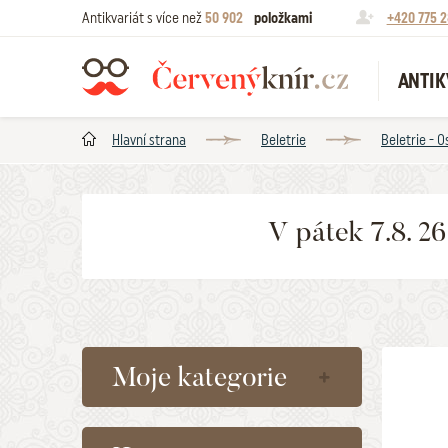
Antikvariát s více než
50 902
položkami
+420 775 2
ANTIK
Hlavní strana
Beletrie
Beletrie - O
V pátek 7.8. 2
Moje kategorie