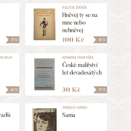
KALISTA ZDENĚK
y
Hněvej ty se na
mne nebo
nehněvej
100 Kč
7
/10
6
/10
WILHELM
KOVÁRNA FRANTIŠEK
České malířství
let devadesátých
30 Kč
6
/10
7
/10
SMEDLEY AGNES
radši
Sama