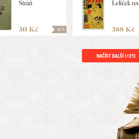
Stráň
Lelíček re
30 Kč
388 Kč
6
/10
NAČÍST DALŠÍ (+
21
)