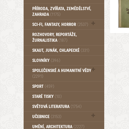
PŘÍRODA, ZVÍŘATA, ZEMĚDĚLSTVÍ,
ZAHRADA
(1175)
SCI-FI, FANTASY, HORROR
(2537)
UFO (14)
ROZHOVORY, REPORTÁŽE,
ŽURNALISTIKA
(187)
SKAUT, JUNÁK, CHLAPECKÉ
(331)
SLOVNÍKY
(396)
SPOLEČENSKÉ A HUMANITNÍ VĚDY
(2291)
Pedagogika (191)
SPORT
(459)
Filozofie, sociologie (859)
STARÉ TISKY
(10)
Psychologie a osobní rozvoj (760)
SVĚTOVÁ LITERATURA
(1754)
UČEBNICE
(3153)
Učebnice - Jazykové (1297)
UMĚNÍ, ARCHITEKTURA
(2227)