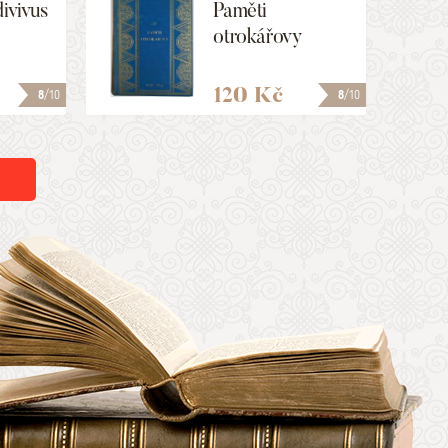
divivus
Paměti
otrokářovy
120 Kč
8
/10
8
/10