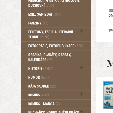
MEDICÍNA, MYSTIKA, ASTROLOGIE,
DUCHOVNÍ
(709)
RO
Okultismus (110)
EXIL, SAMIZDAT
(107)
20
Záhady (105)
FANZINY
(17)
pr
FEJETONY, ESEJE A LITERÁRNÍ
TEORIE
(2178)
Citáty, aforismy, snáře, přísloví,
FOTOGRAFIE, FOTOPUBLIKACE
(630)
afirmace (106)
GRAFIKA, PLAKÁTY, OBRAZY,
KALENDÁŘE
(79)
M
HISTORIE
(4307)
Mytologie, Mýty, Báje, Pověsti (203)
HUMOR
(577)
KÁJA SAUDEK
(20)
KOMIKS
(632)
Komiks - Čtyřlístek (234)
KOMIKS - MANGA
(2)
Komiks - Ostatní (180)
KUCHAŘKY, HOBBY, RUČNÍ PRÁCE,