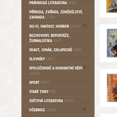
PRÁVNICKÁ LITERATURA
(410)
PŘÍRODA, ZVÍŘATA, ZEMĚDĚLSTVÍ,
ZAHRADA
(1176)
SCI-FI, FANTASY, HORROR
(2536)
UFO (14)
ROZHOVORY, REPORTÁŽE,
ŽURNALISTIKA
(187)
SKAUT, JUNÁK, CHLAPECKÉ
(330)
SLOVNÍKY
(396)
SPOLEČENSKÉ A HUMANITNÍ VĚDY
(2292)
Pedagogika (191)
SPORT
(459)
Filozofie, sociologie (859)
STARÉ TISKY
(10)
Psychologie a osobní rozvoj (761)
SVĚTOVÁ LITERATURA
(1754)
UČEBNICE
(3153)