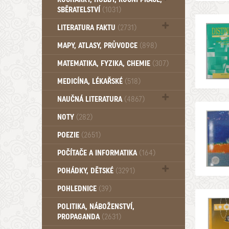
SBĚRATELSTVÍ
(1031)
Dům a byt (102)
LITERATURA FAKTU
(2731)
Katalogy (503)
MAPY, ATLASY, PRŮVODCE
(898)
MATEMATIKA, FYZIKA, CHEMIE
(307)
MEDICÍNA, LÉKAŘSKÉ
(518)
NAUČNÁ LITERATURA
(4867)
Zdraví a zdraví životní styl (510)
NOTY
(282)
POEZIE
(2651)
POČÍTAČE A INFORMATIKA
(164)
POHÁDKY, DĚTSKÉ
(3291)
Pro děti a mládež (2887)
POHLEDNICE
(39)
Pohádky, Dětské - Do roku 1948 (175)
POLITIKA, NÁBOŽENSTVÍ,
Pohádky, Dětské - Od roku 1949 (257)
PROPAGANDA
(2631)