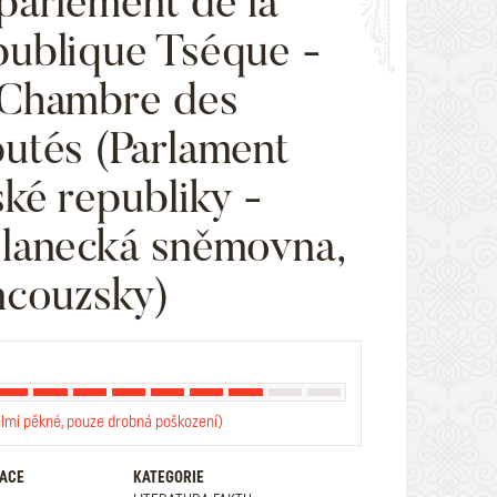
parlement de la
ublique Tséque -
Chambre des
utés (Parlament
ké republiky -
lanecká sněmovna,
ncouzsky)
elmi pěkné, pouze drobná poškození)
RACE
KATEGORIE