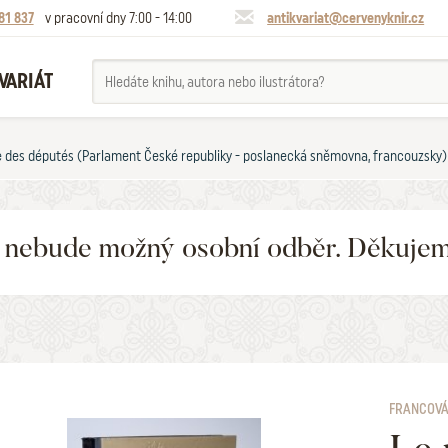
81 837
v pracovní dny 7:00 - 14:00
antikvariat@cervenyknir.cz
VARIÁT
 des députés (Parlament České republiky - poslanecká sněmovna, francouzsky) 
6 nebude možný osobní odběr. Děkuje
FRANCOVÁ 