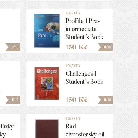
KOLEKTIV
ProFile 1 Pre-
intermediate
Student´s Book
150 Kč
9
/10
8
/10
KOLEKTIV
Challenges 1
Student´s Book
k
150 Kč
8
/10
8
/10
KOLEKTIV
otázky
Řád
iky
živnostenský díl