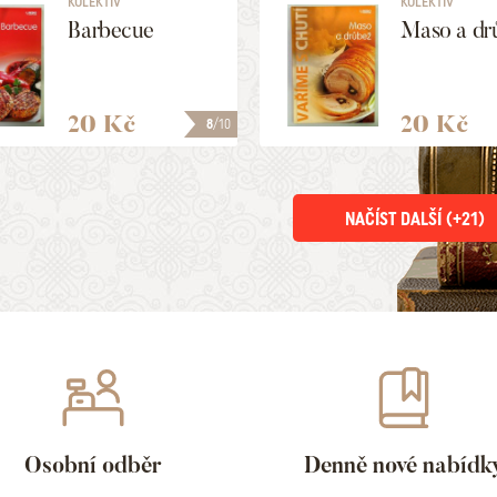
KOLEKTIV
KOLEKTIV
Barbecue
Maso a dr
20 Kč
20 Kč
8
/10
NAČÍST DALŠÍ (+
21
)
Osobní odběr
Denně nové nabídk