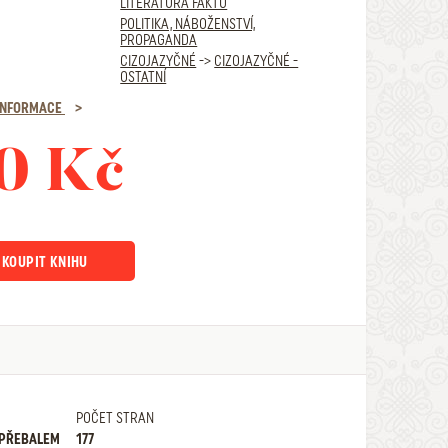
LITERATURA FAKTU
POLITIKA, NÁBOŽENSTVÍ,
PROPAGANDA
CIZOJAZYČNÉ
->
CIZOJAZYČNÉ -
OSTATNÍ
 INFORMACE
0 Kč
KOUPIT KNIHU
POČET STRAN
 PŘEBALEM
177