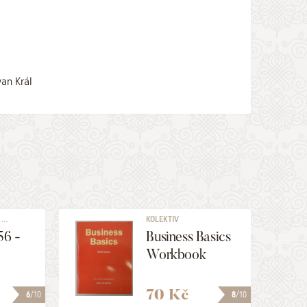
an Král
...
KOLEKTIV
56 -
Business Basics
!
Workbook
70 Kč
6
/10
8
/10