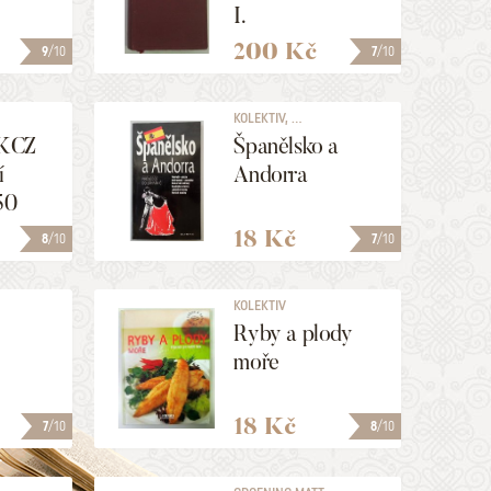
I.
200 Kč
9
/10
7
/10
KOLEKTIV, ...
WKCZ
Španělsko a
í
Andorra
50
18 Kč
8
/10
7
/10
KOLEKTIV
Ryby a plody
moře
18 Kč
7
/10
8
/10