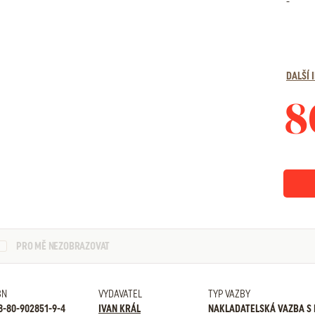
-
DALŠÍ
8
PRO MĚ NEZOBRAZOVAT
BN
VYDAVATEL
TYP VAZBY
8-80-902851-9-4
IVAN KRÁL
NAKLADATELSKÁ VAZBA S