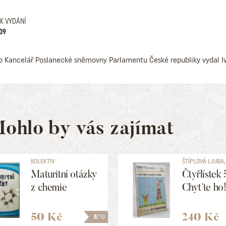
K VYDÁNÍ
09
o Kancelář Poslanecké sněmovny Parlamentu České republiky vydal Iv
ohlo by vás zajímat
KOLEKTIV
ŠTÍPLOVÁ LJUBA, 
Maturitní otázky
Čtyřlístek 
z chemie
Chyťte ho
50 Kč
240 Kč
8
/10