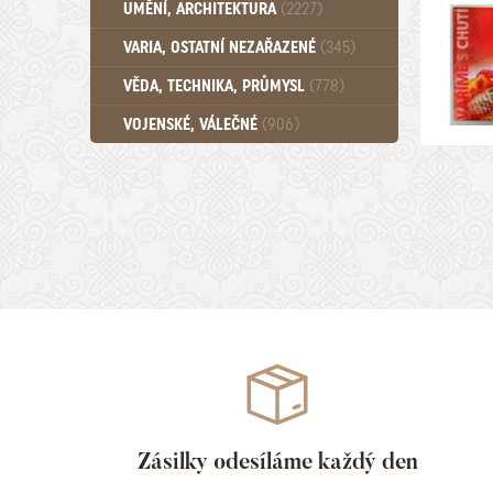
Učebnice - Jazykové (1297)
UMĚNÍ, ARCHITEKTURA
(2227)
Učebnice - SŠ (789)
VARIA, OSTATNÍ NEZAŘAZENÉ
(345)
Učebnice - VŠ (259)
Učebnice - ZŠ (556)
VĚDA, TECHNIKA, PRŮMYSL
(778)
Učebnice - Ostatní (499)
VOJENSKÉ, VÁLEČNÉ
(906)
Zásilky odesíláme každý den