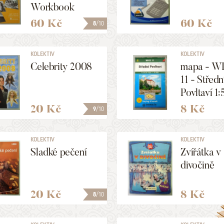
Workbook
60 Kč
60 Kč
8
/10
KOLEKTIV
KOLEKTIV
Celebrity 2008
mapa - 
11 - Středn
Povltaví 1:
000
20 Kč
8 Kč
9
/10
KOLEKTIV
KOLEKTIV
Sladké pečení
Zvířátka v
divočině
20 Kč
8 Kč
8
/10