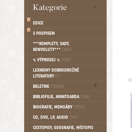
Kategorie
EDICE
S PODPISEM
***KOMPLETY, SADY,
KONVOLUTY***
(344)
% VÝPRODEJ %
(100)
LEXIKONY DOBRODRUŽNÉ
LITERATURY
(7)
BELETRIE
(10842)
Beletrie - Historická (1388)
BIBLIOFILIE, AVANTGARDA
(180)
Beletrie - Humoristické (501)
BIOGRAFIE, MEMOÁRY
(2592)
Beletrie - Povídky (1758)
Beletrie - Thrillery, krimi (1179)
CD, DVD, LP, AUDIO
(147)
Beletrie - Válečné romány (489)
Beletrie - Ženské a dívčí romány
CESTOPISY, GEOGRAFIE, MÍSTOPIS