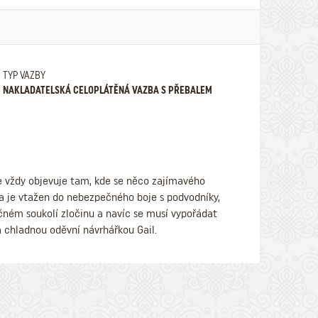
TYP VAZBY
NAKLADATELSKÁ CELOPLÁTĚNÁ VAZBA S PŘEBALEM
e vždy objevuje tam, kde se něco zajímavého
 a je vtažen do nebezpečného boje s podvodníky,
čném soukolí zločinu a navíc se musí vypořádat
a chladnou oděvní návrhářkou Gail.