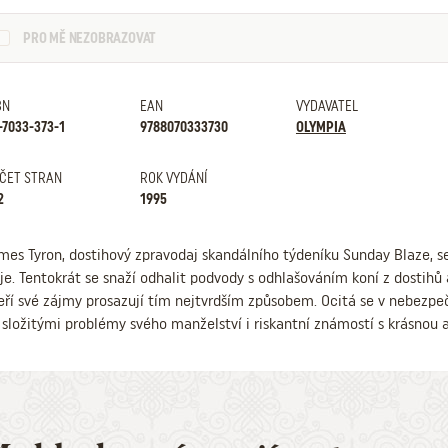
PRO MĚ NEZOBRAZOVAT
BN
EAN
VYDAVATEL
-7033-373-1
9788070333730
OLYMPIA
ČET STRAN
ROK VYDÁNÍ
2
1995
mes Tyron, dostihový zpravodaj skandálního týdeníku Sunday Blaze, s
je. Tentokrát se snaží odhalit podvody s odhlašováním koní z dostihů
eří své zájmy prosazují tím nejtvrdším způsobem. Ocitá se v nebezpe
 složitými problémy svého manželství i riskantní známostí s krásnou 