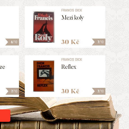
FRANCIS DICK
Mezi koly
30 Kč
6
/10
7
/10
FRANCIS DICK
íze
Reflex
30 Kč
7
/10
7
/10