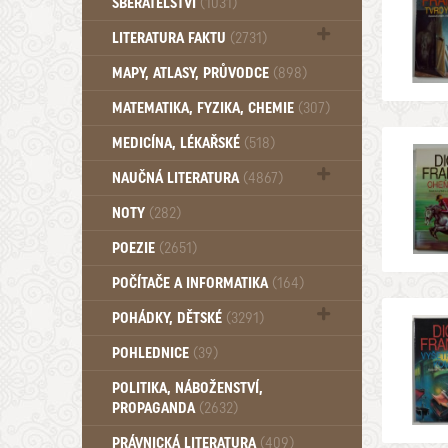
SBĚRATELSTVÍ
(1031)
Dům a byt (102)
LITERATURA FAKTU
(2731)
Katalogy (503)
MAPY, ATLASY, PRŮVODCE
(898)
MATEMATIKA, FYZIKA, CHEMIE
(307)
MEDICÍNA, LÉKAŘSKÉ
(518)
NAUČNÁ LITERATURA
(4867)
Zdraví a zdraví životní styl (510)
NOTY
(282)
POEZIE
(2651)
POČÍTAČE A INFORMATIKA
(164)
POHÁDKY, DĚTSKÉ
(3291)
Pro děti a mládež (2887)
POHLEDNICE
(39)
Pohádky, Dětské - Do roku 1948 (175)
POLITIKA, NÁBOŽENSTVÍ,
Pohádky, Dětské - Od roku 1949 (257)
PROPAGANDA
(2632)
PRÁVNICKÁ LITERATURA
(409)