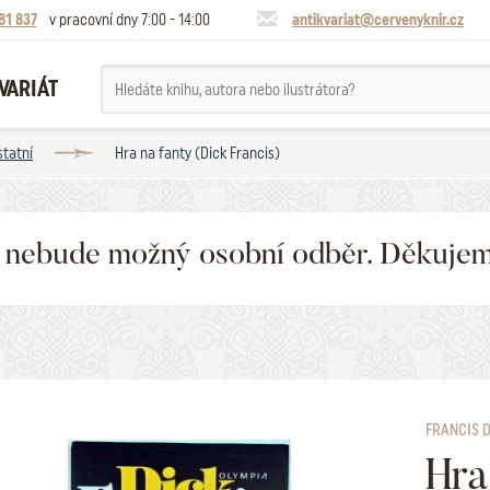
81 837
v pracovní dny 7:00 - 14:00
antikvariat@cervenyknir.cz
VARIÁT
statní
Hra na fanty (Dick Francis)
6 nebude možný osobní odběr. Děkuje
FRANCIS 
Hra