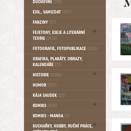
M
DUCHOVNÍ
(710)
Okultismus (110)
EXIL, SAMIZDAT
(107)
Záhady (105)
FANZINY
(17)
FEJETONY, ESEJE A LITERÁRNÍ
TEORIE
(2178)
Citáty, aforismy, snáře, přísloví,
FOTOGRAFIE, FOTOPUBLIKACE
(630)
afirmace (106)
GRAFIKA, PLAKÁTY, OBRAZY,
KALENDÁŘE
(79)
HISTORIE
(4306)
Mytologie, Mýty, Báje, Pověsti (203)
HUMOR
(577)
KÁJA SAUDEK
(21)
KOMIKS
(634)
Komiks - Čtyřlístek (234)
KOMIKS - MANGA
(2)
Komiks - Ostatní (180)
KUCHAŘKY, HOBBY, RUČNÍ PRÁCE,