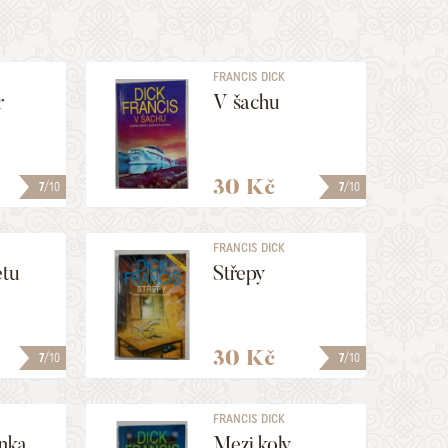
FRANCIS DICK
r
V šachu
30 Kč
7
/10
7
/10
FRANCIS DICK
etu
Střepy
30 Kč
7
/10
7
/10
FRANCIS DICK
inka
Mezi koly