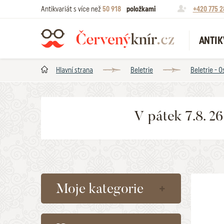
Antikvariát s více než
50 918
položkami
+420 775 2
ANTIK
Hlavní strana
Beletrie
Beletrie - O
V pátek 7.8. 2
Moje kategorie