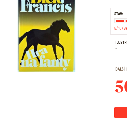
STAV:
8/10 (V
ILUST
-
DALŠÍ
5