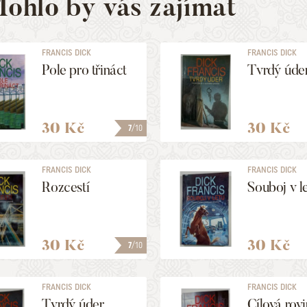
ohlo by vás zajímat
FRANCIS DICK
FRANCIS DICK
Pole pro třináct
Tvrdý úde
30 Kč
30 Kč
7
/10
FRANCIS DICK
FRANCIS DICK
Rozcestí
Souboj v l
30 Kč
30 Kč
7
/10
FRANCIS DICK
FRANCIS DICK
Tvrdý úder
Cílová rov