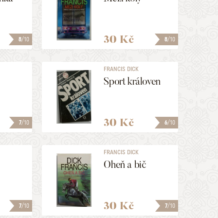
30 Kč
8
/10
8
/10
FRANCIS DICK
Sport královen
30 Kč
7
/10
6
/10
FRANCIS DICK
Oheň a bič
30 Kč
7
/10
7
/10