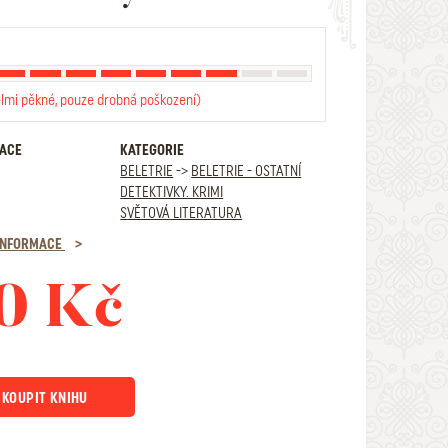
elmi pěkné, pouze drobná poškození)
RACE
KATEGORIE
BELETRIE
->
BELETRIE - OSTATNÍ
DETEKTIVKY. KRIMI
SVĚTOVÁ LITERATURA
 INFORMACE
0 Kč
KOUPIT KNIHU