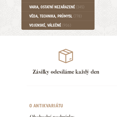
Učebnice - SŠ (789)
VARIA, OSTATNÍ NEZAŘAZENÉ
(345)
Učebnice - VŠ (259)
Učebnice - ZŠ (556)
VĚDA, TECHNIKA, PRŮMYSL
(778)
Učebnice - Ostatní (499)
VOJENSKÉ, VÁLEČNÉ
(906)
Zásilky odesíláme každý den
O ANTIKVARIÁTU