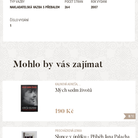
TYP VAZBY
POČET STRAN
ROK VYDÁNÍ
NAKLADATELSKÁ VAZBA S PŘEBALEM
264
2007
ČÍSLO VYDÁNÍ
1
Mohlo by vás zajímat
KALINOVÁ AGNEŠA, ...
Mých sedm životů
190 Kč
8
/10
PROCHÁZKOVÁ LENKA
Slunce v úplňku - Příběh Jana Palacha