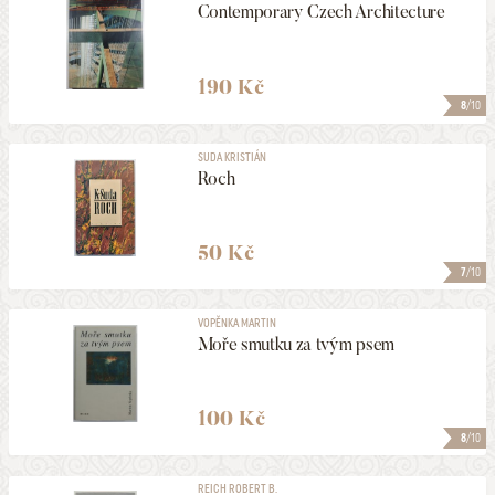
Contemporary Czech Architecture
190 Kč
8
/10
SUDA KRISTIÁN
Roch
50 Kč
7
/10
VOPĚNKA MARTIN
Moře smutku za tvým psem
100 Kč
8
/10
REICH ROBERT B.