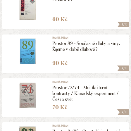
60 Kč
7
/10
HANUŠ MILAN
Prostor 89 - Současné dluhy a viny:
Žijeme v době dluhové?
90 Kč
7
/10
HANUŠ MILAN
Prostor 73/74 - Multikulturní
kontrasty / Kanadský experiment /
Češi a svět
70 Kč
7
/10
HANUŠ MILAN