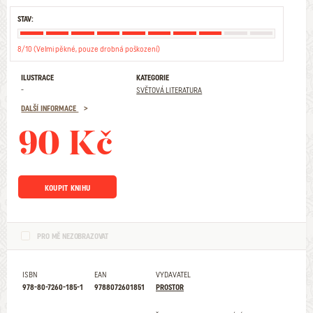
STAV:
8/10 (Velmi pěkné, pouze drobná poškození)
ILUSTRACE
KATEGORIE
-
SVĚTOVÁ LITERATURA
DALŠÍ INFORMACE
90 Kč
KOUPIT KNIHU
PRO MĚ NEZOBRAZOVAT
ISBN
EAN
VYDAVATEL
978-80-7260-185-1
9788072601851
PROSTOR