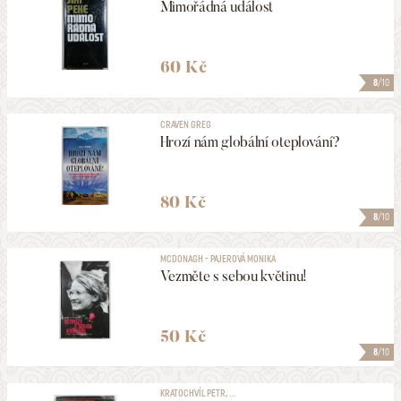
Mimořádná událost
60 Kč
8
/10
CRAVEN GREG
Hrozí nám globální oteplování?
80 Kč
8
/10
MCDONAGH - PAJEROVÁ MONIKA
Vezměte s sebou květinu!
50 Kč
8
/10
KRATOCHVÍL PETR, ...