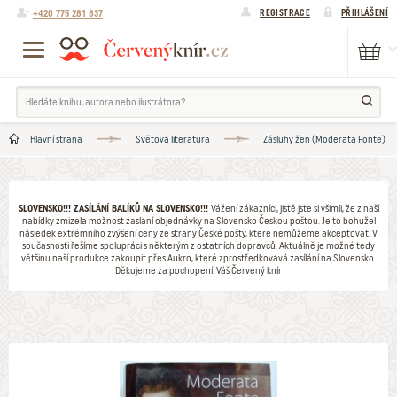
+420 775 281 837
REGISTRACE
PŘIHLÁŠENÍ
Hlavní strana
Světová literatura
Zásluhy žen (Moderata Fonte)
SLOVENSKO!!! ZASÍLÁNÍ BALÍKŮ NA SLOVENSKO!!!
Vážení zákazníci, jistě jste si všimli, že z naší
nabídky zmizela možnost zaslání objednávky na Slovensko Českou poštou. Je to bohužel
následek extrémního zvýšení ceny ze strany České pošty, které nemůžeme akceptovat. V
současnosti řešíme spolupráci s některým z ostatních dopravců. Aktuálně je možné tedy
většinu naší produkce zakoupit přes Aukro, které zprostředkovává zasílání na Slovensko.
Děkujeme za pochopení. Váš Červený knír