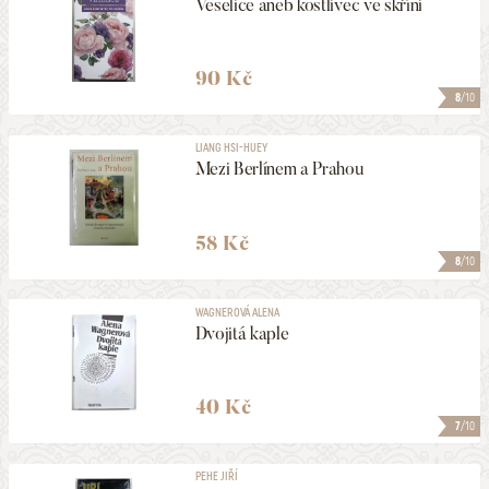
Veselice aneb kostlivec ve skříni
90 Kč
8
/10
LIANG HSI-HUEY
Mezi Berlínem a Prahou
58 Kč
8
/10
WAGNEROVÁ ALENA
Dvojitá kaple
40 Kč
7
/10
PEHE JIŘÍ