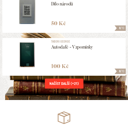
Dílo národů
50 Kč
8
/10
TABORI GEORGE
Autodafé - Vzpomínky
100 Kč
8
/10
NAČÍST DALŠÍ (+
21
)