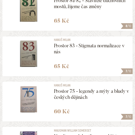
Prostor 81/82 - Stavitelé duchovních
mostů, žijeme čas změny
65 Kč
8
/10
HANUŠ MILAN
Prostor 83 - Stigmata normalizace v
nás
65 Kč
7
/10
HANUŠ MILAN
Prostor 75 - legendy a mýty a bludy v
českých dějinách
60 Kč
7
/10
MAUGMAN WILLIAM SOMERSET