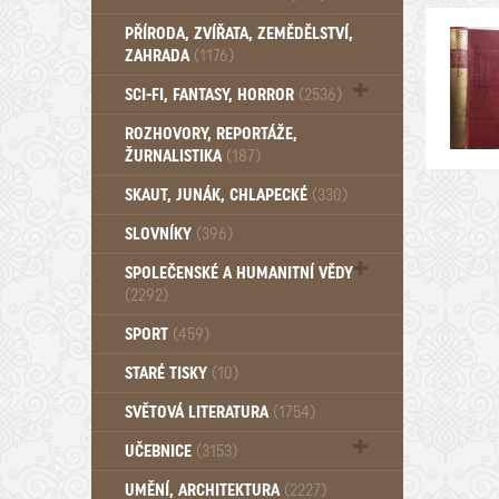
PŘÍRODA, ZVÍŘATA, ZEMĚDĚLSTVÍ,
ZAHRADA
(1176)
SCI-FI, FANTASY, HORROR
(2536)
UFO (14)
ROZHOVORY, REPORTÁŽE,
ŽURNALISTIKA
(187)
SKAUT, JUNÁK, CHLAPECKÉ
(330)
SLOVNÍKY
(396)
SPOLEČENSKÉ A HUMANITNÍ VĚDY
(2292)
Pedagogika (191)
SPORT
(459)
Filozofie, sociologie (859)
STARÉ TISKY
(10)
Psychologie a osobní rozvoj (761)
SVĚTOVÁ LITERATURA
(1754)
UČEBNICE
(3153)
Učebnice - Jazykové (1297)
UMĚNÍ, ARCHITEKTURA
(2227)