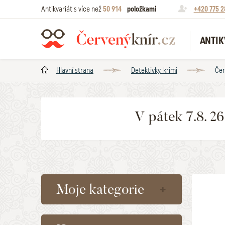
Antikvariát s více než
50 914
položkami
+420 775 2
ANTIK
Hlavní strana
Detektivky. krimi
Čer
V pátek 7.8. 2
Moje kategorie