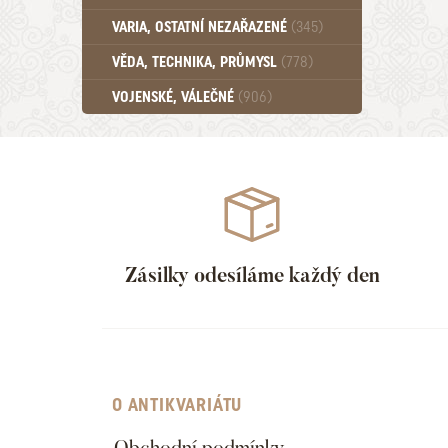
Učebnice - SŠ (789)
VARIA, OSTATNÍ NEZAŘAZENÉ
(345)
Učebnice - VŠ (259)
Učebnice - ZŠ (556)
VĚDA, TECHNIKA, PRŮMYSL
(778)
Učebnice - Ostatní (499)
VOJENSKÉ, VÁLEČNÉ
(906)
Zásilky odesíláme každý den
O ANTIKVARIÁTU