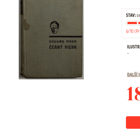
STAV:
se
6/10 (P
ILUST
-
DALŠÍ
1