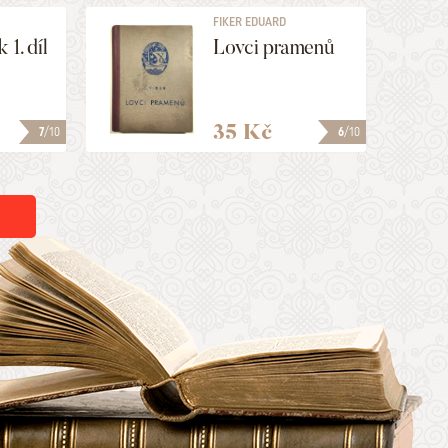
FIKER EDUARD
 1. díl
Lovci pramenů
35 Kč
7
/10
6
/10