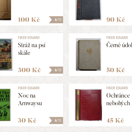
100 Kč
90 Kč
6
/10
FIKER EDUARD
FIKER EDUARD
Stráž na psí
Černé údol
skále
300 Kč
50 Kč
6
/10
FIKER EDUARD
FIKER EDUARD
Noc na
Ochránce
Arnwaysu
nebohých
30 Kč
45 Kč
6
/10