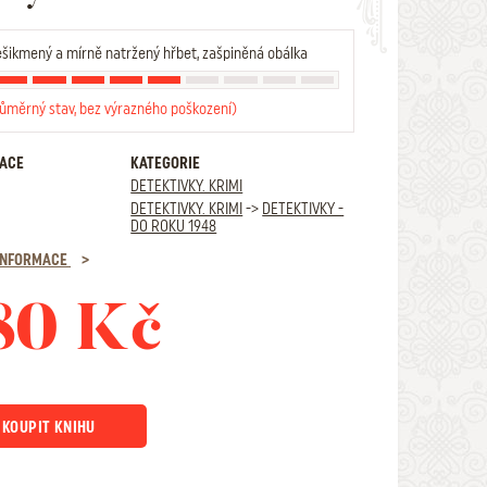
šikmený a mírně natržený hřbet, zašpiněná obálka
růměrný stav, bez výrazného poškození)
RACE
KATEGORIE
DETEKTIVKY. KRIMI
DETEKTIVKY. KRIMI
->
DETEKTIVKY -
DO ROKU 1948
 INFORMACE
80 Kč
KOUPIT KNIHU