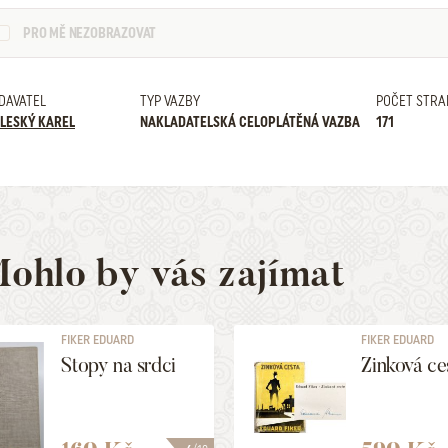
PRO MĚ NEZOBRAZOVAT
DAVATEL
TYP VAZBY
POČET STRA
LESKÝ KAREL
NAKLADATELSKÁ CELOPLÁTĚNÁ VAZBA
171
ohlo by vás zajímat
FIKER EDUARD
FIKER EDUARD
Stopy na srdci
Zinková ce