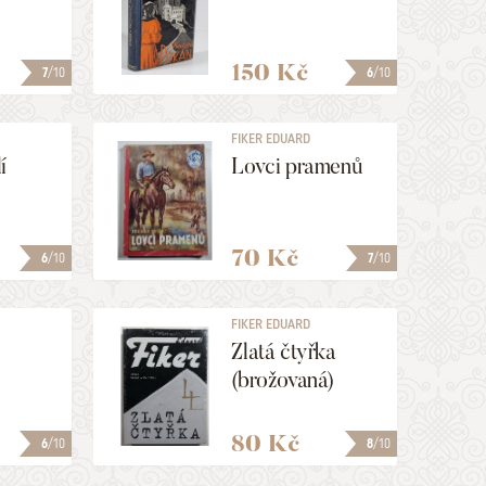
150 Kč
7
/10
6
/10
FIKER EDUARD
í
Lovci pramenů
70 Kč
6
/10
7
/10
FIKER EDUARD
Zlatá čtyřka
(brožovaná)
80 Kč
6
/10
8
/10