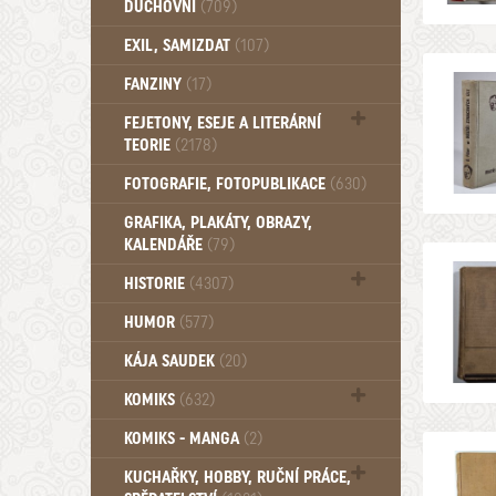
DUCHOVNÍ
(709)
Okultismus (110)
EXIL, SAMIZDAT
(107)
Záhady (105)
FANZINY
(17)
FEJETONY, ESEJE A LITERÁRNÍ
TEORIE
(2178)
Citáty, aforismy, snáře, přísloví,
FOTOGRAFIE, FOTOPUBLIKACE
(630)
afirmace (106)
GRAFIKA, PLAKÁTY, OBRAZY,
KALENDÁŘE
(79)
HISTORIE
(4307)
Mytologie, Mýty, Báje, Pověsti (203)
HUMOR
(577)
KÁJA SAUDEK
(20)
KOMIKS
(632)
Komiks - Čtyřlístek (234)
KOMIKS - MANGA
(2)
Komiks - Ostatní (180)
KUCHAŘKY, HOBBY, RUČNÍ PRÁCE,