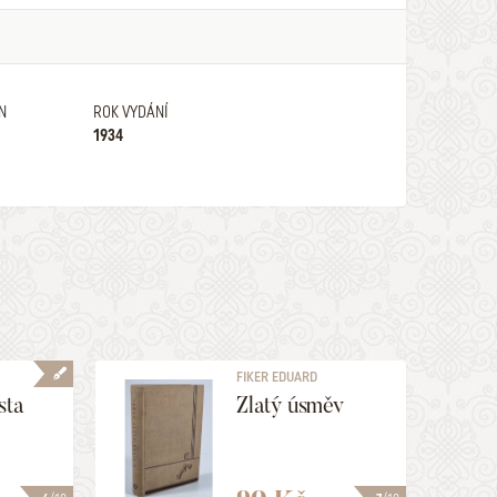
N
ROK VYDÁNÍ
1934
FIKER EDUARD
sta
Zlatý úsměv