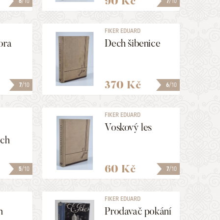
90 Kč
6
/10
7
/10
FIKER EDUARD
ora
Dech šibenice
370 Kč
7
/10
6
/10
FIKER EDUARD
Voskový les
ých
60 Kč
5
/10
7
/10
FIKER EDUARD
n
Prodavač pokání