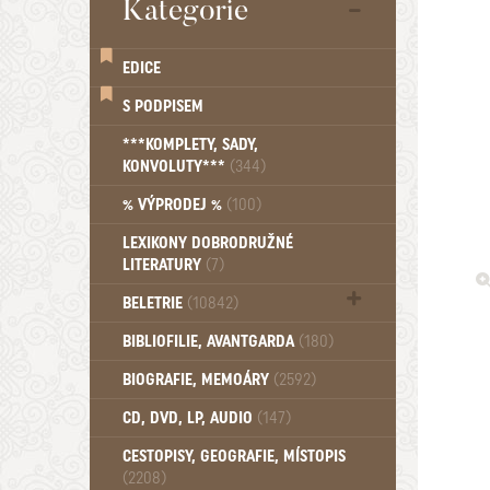
Kategorie
EDICE
S PODPISEM
***KOMPLETY, SADY,
KONVOLUTY***
(344)
% VÝPRODEJ %
(100)
LEXIKONY DOBRODRUŽNÉ
LITERATURY
(7)
BELETRIE
(10842)
Beletrie - Historická (1388)
BIBLIOFILIE, AVANTGARDA
(180)
Beletrie - Humoristické (501)
BIOGRAFIE, MEMOÁRY
(2592)
Beletrie - Povídky (1758)
Beletrie - Thrillery, krimi (1179)
CD, DVD, LP, AUDIO
(147)
Beletrie - Válečné romány (489)
Beletrie - Ženské a dívčí romány
CESTOPISY, GEOGRAFIE, MÍSTOPIS
(2208)
(1522)