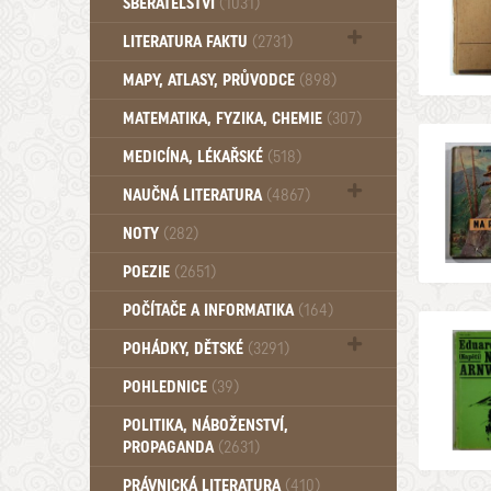
SBĚRATELSTVÍ
(1031)
Dům a byt (102)
LITERATURA FAKTU
(2731)
Katalogy (503)
MAPY, ATLASY, PRŮVODCE
(898)
MATEMATIKA, FYZIKA, CHEMIE
(307)
MEDICÍNA, LÉKAŘSKÉ
(518)
NAUČNÁ LITERATURA
(4867)
Zdraví a zdraví životní styl (510)
NOTY
(282)
POEZIE
(2651)
POČÍTAČE A INFORMATIKA
(164)
POHÁDKY, DĚTSKÉ
(3291)
Pro děti a mládež (2887)
POHLEDNICE
(39)
Pohádky, Dětské - Do roku 1948 (175)
POLITIKA, NÁBOŽENSTVÍ,
Pohádky, Dětské - Od roku 1949 (257)
PROPAGANDA
(2631)
PRÁVNICKÁ LITERATURA
(410)