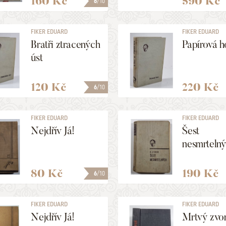
160 Kč
590 Kč
6
/10
FIKER EDUARD
FIKER EDUARD
Bratři ztracených
Papírová h
úst
120 Kč
220 Kč
6
/10
FIKER EDUARD
FIKER EDUARD
Nejdřív Já!
Šest
nesmrteln
80 Kč
190 Kč
6
/10
FIKER EDUARD
FIKER EDUARD
Nejdřív Já!
Mrtvý zvo