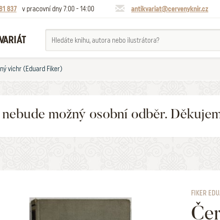
81 837
v pracovní dny 7:00 - 14:00
antikvariat@cervenyknir.cz
VARIÁT
ný vichr (Eduard Fiker)
6 nebude možný osobní odběr. Děkuje
FIKER ED
Čer