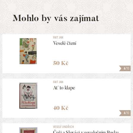
Mohlo by vás zajímat
FAIT JAN
Veselé čtení
50 Kč
6
/10
FAIT JAN
Ať to klape
40 Kč
6
/10
VESELÝ JINDŘICH
Češi a Slováci v revolučním Rusku