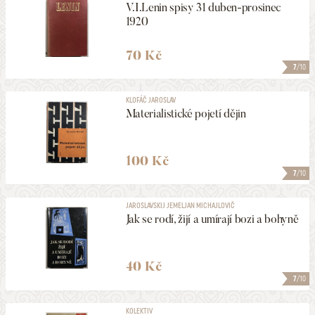
V.I.Lenin spisy 31 duben-prosinec
1920
70 Kč
7
/10
KLOFÁČ JAROSLAV
Materialistické pojetí dějin
100 Kč
7
/10
JAROSLAVSKIJ JEMELJAN MICHAJLOVIČ
Jak se rodí, žijí a umírají bozi a bohyně
40 Kč
7
/10
KOLEKTIV