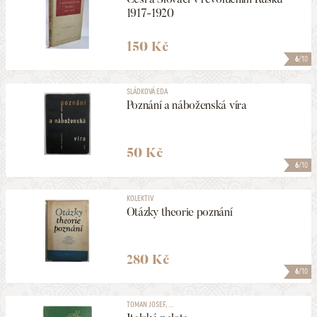
1917-1920
150 Kč
6
/10
SLÁDKOVÁ EDA
Poznání a náboženská víra
50 Kč
6
/10
KOLEKTIV
Otázky theorie poznání
280 Kč
6
/10
TOMAN JOSEF, ...