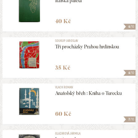
Italská paleta
40 Kč
6
/10
SOUKUP JAROSLAV
Tři procházky Prahou hrdinskou
35 Kč
6
/10
VLACH ROMAN
Anatolský břeh : Kniha o Turecku
60 Kč
7
/10
GLAZAROVÁ JARMILA