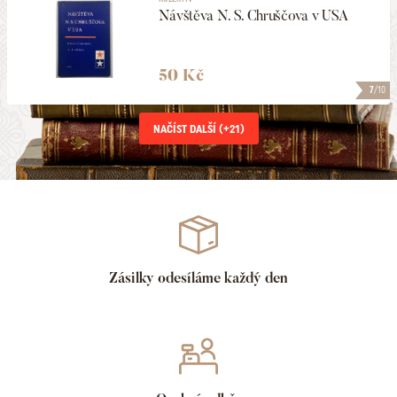
Návštěva N. S. Chruščova v USA
50 Kč
7
/10
NAČÍST DALŠÍ (+
21
)
Zásilky odesíláme každý den