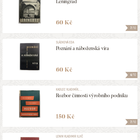
Leningrad
60 Kč
7
/10
SLÁDKOVÁ EDA
Poznání a náboženská víra
60 Kč
6
/10
KADLEC VLADIMÍR, ...
Rozbor činnosti výrobního podniku
150 Kč
7
/10
LENIN VLADIMIR ILJIČ