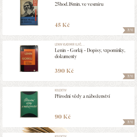
25hod.18min. ve vesmíru
45 Kč
7
/10
LENIN VLADIMIR ILJIČ, ...
Lenin - Gorkij - Dopisy, vzpomínky,
dokumenty
390 Kč
7
/10
KOLEKTIV
Přírodní vědy a náboženství
90 Kč
7
/10
KOLEKTIV