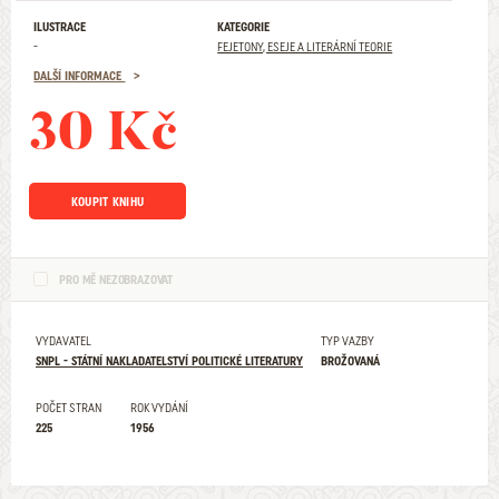
ILUSTRACE
KATEGORIE
-
FEJETONY, ESEJE A LITERÁRNÍ TEORIE
DALŠÍ INFORMACE
30 Kč
KOUPIT KNIHU
PRO MĚ NEZOBRAZOVAT
VYDAVATEL
TYP VAZBY
SNPL - STÁTNÍ NAKLADATELSTVÍ POLITICKÉ LITERATURY
BROŽOVANÁ
POČET STRAN
ROK VYDÁNÍ
225
1956