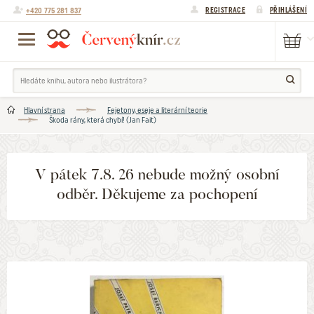
+420 775 281 837
REGISTRACE
PŘIHLÁŠENÍ
Hlavní strana
Fejetony, eseje a literární teorie
Škoda rány, která chybí! (Jan Fait)
V pátek 7.8. 26 nebude možný osobní
odběr. Děkujeme za pochopení