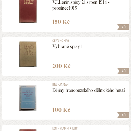
V.I.Lenin spisy 21 srpen 1914 -
prosinec1915
150 Kč
7
/10
CE-TUNG MAO
Vybrané spisy 1
200 Kč
7
/10
BRUHAT JEAN
Dějiny francouzského dělnického hnutí
100 Kč
6
/10
LENIN VLADIMIR ILJIČ