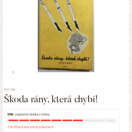
FAIT JAN
Škoda rány, která chybí!
STAV:
zašpiněná obálka a ořízka
7/10 (Pěkný stav, mírná poškození)