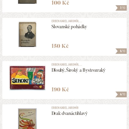
100 Kč
7
/10
ERBEN KAREL JAROMÍR, ...
Slovanské pohádky
150 Kč
5
/10
ERBEN KAREL JAROMÍR, ...
Dlouhý, Široký a Bystrozraký
190 Kč
6
/10
ERBEN KAREL JAROMÍR
Drak dvanáctihlavý