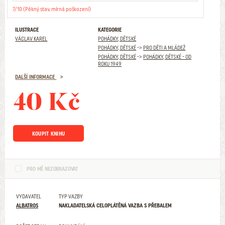
7/10 (Pěkný stav, mírná poškození)
ILUSTRACE
KATEGORIE
VÁCLAV KAREL
POHÁDKY, DĚTSKÉ
POHÁDKY, DĚTSKÉ
->
PRO DĚTI A MLÁDEŽ
POHÁDKY, DĚTSKÉ
->
POHÁDKY, DĚTSKÉ - OD
ROKU 1949
DALŠÍ INFORMACE
40 Kč
KOUPIT KNIHU
PRO MĚ NEZOBRAZOVAT
VYDAVATEL
TYP VAZBY
ALBATROS
NAKLADATELSKÁ CELOPLÁTĚNÁ VAZBA S PŘEBALEM