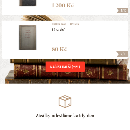
1 200 Kč
5
/10
ERBEN KAREL JAROMÍR
O sobě
80 Kč
7
/10
NAČÍST DALŠÍ (+
21
)
Zásilky odesíláme každý den