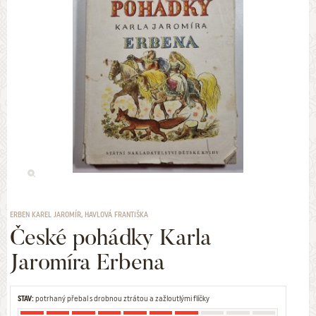
ERBEN KAREL JAROMÍR, HAVLOVÁ FRANTIŠKA
České pohádky Karla
Jaromíra Erbena
STAV:
potrhaný přebal s drobnou ztrátou a zažloutlými flíčky