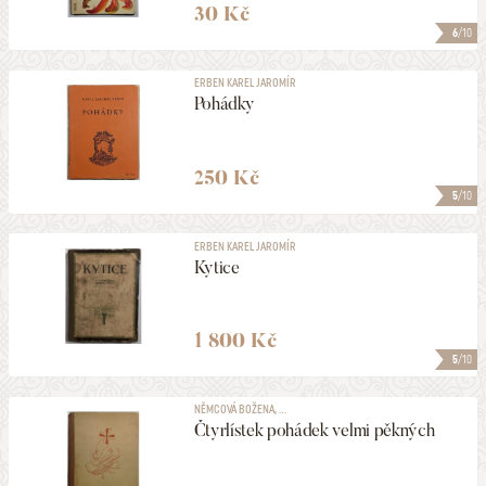
30 Kč
6
/10
ERBEN KAREL JAROMÍR
Pohádky
250 Kč
5
/10
ERBEN KAREL JAROMÍR
Kytice
1 800 Kč
5
/10
NĚMCOVÁ BOŽENA, ...
Čtyrlístek pohádek velmi pěkných