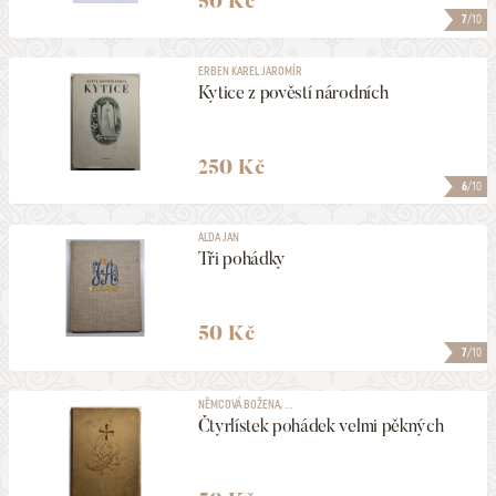
50 Kč
7
/10
ERBEN KAREL JAROMÍR
Kytice z pověstí národních
250 Kč
6
/10
ALDA JAN
Tři pohádky
50 Kč
7
/10
NĚMCOVÁ BOŽENA, ...
Čtyrlístek pohádek velmi pěkných