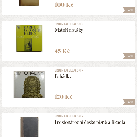
100 Kč
5
/10
ERBEN KAREL JAROMÍR
Mateří doušky
45 Kč
6
/10
ERBEN KAREL JAROMÍR
Pohádky
120 Kč
5
/10
ERBEN KAREL JAROMÍR
Prostonárodní české písně a říkadla