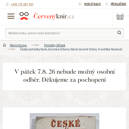
+420 775 281 837
REGISTRACE
PŘIHLÁŠENÍ
Hlavní strana
Pohádky, Dětské
České pohádky Karla Jaromíra Erbena (Karel Jaromír Erben, Františka Havlová)
V pátek 7.8. 26 nebude možný osobní
odběr. Děkujeme za pochopení