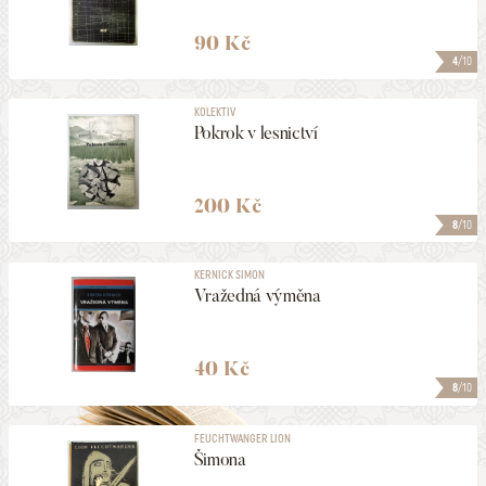
90 Kč
4
/10
KOLEKTIV
Pokrok v lesnictví
200 Kč
8
/10
KERNICK SIMON
Vražedná výměna
40 Kč
8
/10
FEUCHTWANGER LION
Šimona