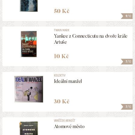
50 Kč
9
/10
TWAIN MARK
Yankee z Connecticutu na dvoře krále
Artuše
10 Kč
7
/10
KOLEKTIV
Ideální manžel
30 Kč
7
/10
VANĚČEK ARNOŠT
Atomové město