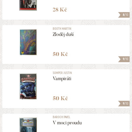
28 Kč
8
/10
BOOTH MARTIN
Zloděj duší
50 Kč
9
/10
SOMPER JUSTIN
Vampiráti
50 Kč
9
/10
BAROCH PAVEL
V moci proudu