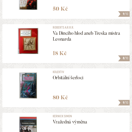
50 Kč
9
/10
ROBERTS A.R.R.R.
Va Dinciho hlod aneb Treska mistra
Leonarda
18 Kč
8
/10
KOLEKTIV
Orbitální šerloci
80 Kč
9
/10
KERNICK SIMON
Vražedná výměna