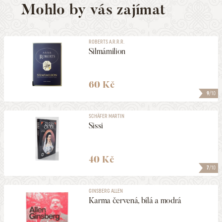
Mohlo by vás zajímat
ROBERTS A.R.R.R.
Silmámilion
60 Kč
9
/10
SCHÄFER MARTIN
Sissi
40 Kč
7
/10
GINSBERG ALLEN
Karma červená, bílá a modrá