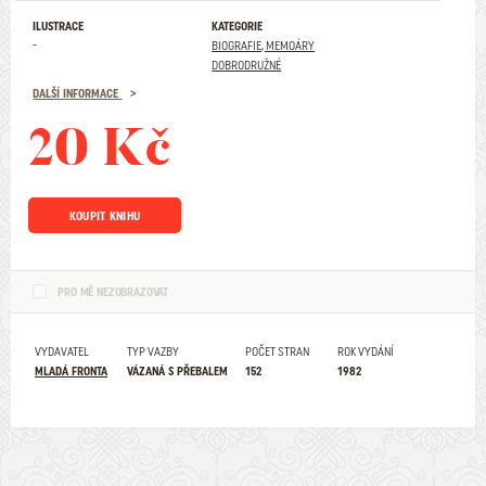
ILUSTRACE
KATEGORIE
-
BIOGRAFIE, MEMOÁRY
DOBRODRUŽNÉ
DALŠÍ INFORMACE
20 Kč
KOUPIT KNIHU
PRO MĚ NEZOBRAZOVAT
VYDAVATEL
TYP VAZBY
POČET STRAN
ROK VYDÁNÍ
MLADÁ FRONTA
VÁZANÁ S PŘEBALEM
152
1982