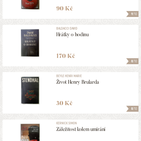
90 Kč
9
/10
BALDACCI DAVID
Hrátky o hodinu
170 Kč
8
/10
BEYLE HENRI MARIE
Život Henry Brularda
30 Kč
8
/10
KERNICK SIMON
Záležitost kolem umírání