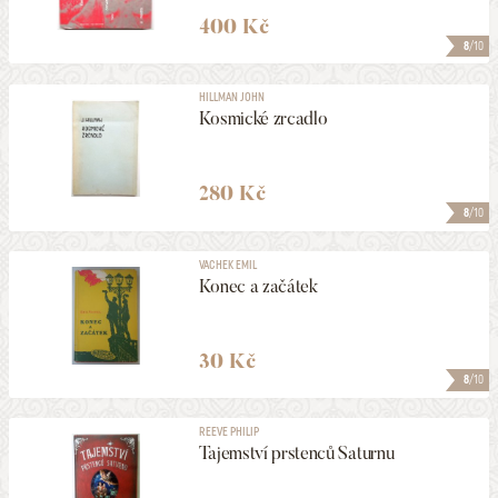
400 Kč
8
/10
HILLMAN JOHN
Kosmické zrcadlo
280 Kč
8
/10
VACHEK EMIL
Konec a začátek
30 Kč
8
/10
REEVE PHILIP
Tajemství prstenců Saturnu