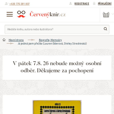
+420 775 281 837
REGISTRACE
PŘIHLÁŠENÍ
Hlavní strana
Biografie, Memoáry
Já jediná jsem přežila (Lauren Elderová, Shirley Streshinská)
V pátek 7.8. 26 nebude možný osobní
odběr. Děkujeme za pochopení