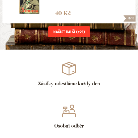
40 Kč
8
/10
NAČÍST DALŠÍ (+
21
)
Zásilky odesíláme každý den
Osobní odběr