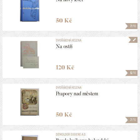
50 Kč
7
/10
DVOŘÁKOVÁ HELENA
Na ostří
120 Kč
5
/10
DVOŘÁKOVÁ HELENA
Prapory nad městem
50 Kč
7
/10
DEMOLDER EUGENE A.G.