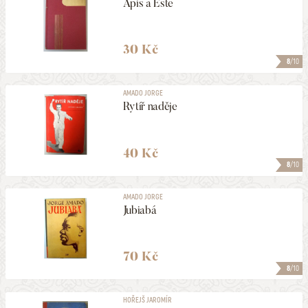
Apis a Este
30 Kč
8
/10
AMADO JORGE
Rytíř naděje
40 Kč
8
/10
AMADO JORGE
Jubiabá
70 Kč
8
/10
HOŘEJŠ JAROMÍR