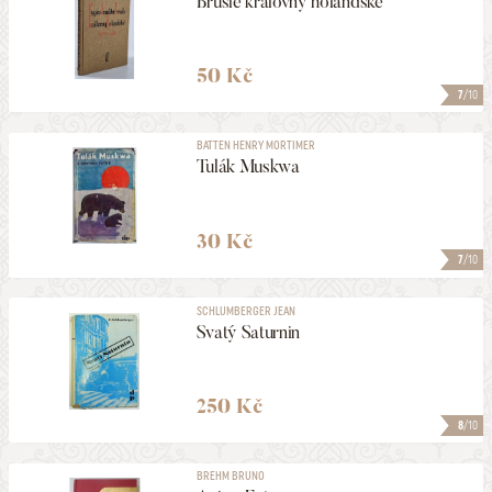
Brusle královny holandské
50 Kč
7
/10
BATTEN HENRY MORTIMER
Tulák Muskwa
30 Kč
7
/10
SCHLUMBERGER JEAN
Svatý Saturnin
250 Kč
8
/10
BREHM BRUNO