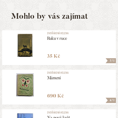
Mohlo by vás zajímat
DVOŘÁKOVÁ HELENA
Ruku v ruce
35 Kč
7
/10
DVOŘÁKOVÁ HELENA
Mámení
690 Kč
6
/10
DVOŘÁKOVÁ HELENA
Na nový květ