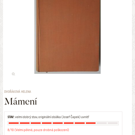
DVOŘÁKOVÁ HELENA
Mámení
STAV:
velmi dobrý stav, originální obálka (Josef Čapek) uvnitř
8/10 (Velmi pěkné, pouze drobná poškození)