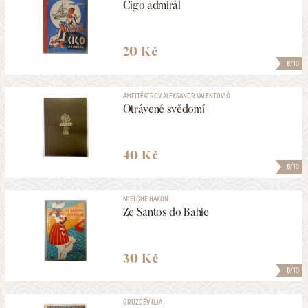
Cígo admirál
20 Kč
8
/10
AMFITĚATROV ALEKSANDR VALENTOVIČ
Otrávené svědomí
40 Kč
8
/10
MIELCHE HAKON
Ze Santos do Bahie
30 Kč
8
/10
GRUZDĚV ILJA