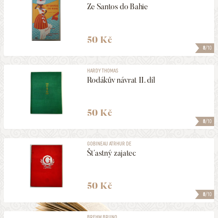
Ze Santos do Bahie
50 Kč
8
/10
HARDY THOMAS
Rodákův návrat II. díl
50 Kč
8
/10
GOBINEAU ATRHUR DE
Šťastný zajatec
50 Kč
8
/10
BREHM BRUNO