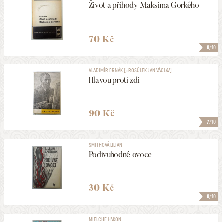
Život a příhody Maksima Gorkého
70 Kč
8
/10
VLADIMÍR DRNÁK [=ROSŮLEK JAN VÁCLAV]
Hlavou proti zdi
90 Kč
7
/10
SMITHOVÁ LILIAN
Podivuhodné ovoce
30 Kč
8
/10
MIELCHE HAKON