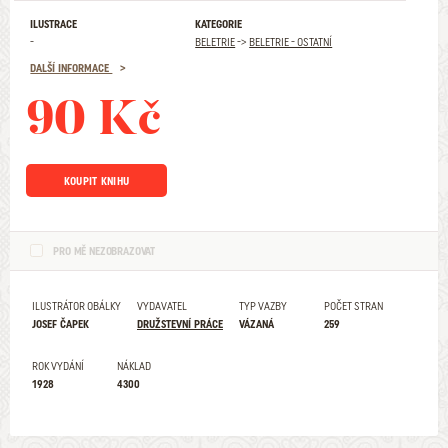
ILUSTRACE
KATEGORIE
-
BELETRIE
->
BELETRIE - OSTATNÍ
DALŠÍ INFORMACE
90 Kč
KOUPIT KNIHU
PRO MĚ NEZOBRAZOVAT
ILUSTRÁTOR OBÁLKY
VYDAVATEL
TYP VAZBY
POČET STRAN
JOSEF ČAPEK
DRUŽSTEVNÍ PRÁCE
VÁZANÁ
259
ROK VYDÁNÍ
NÁKLAD
1928
4300