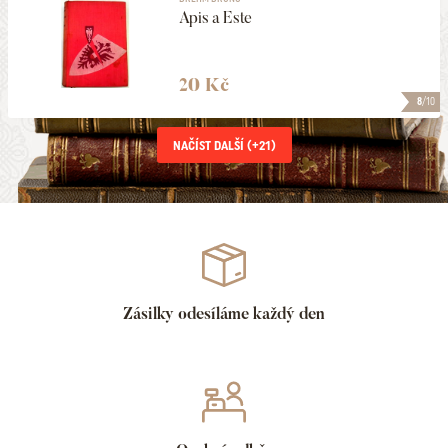
Apis a Este
20 Kč
8
/10
NAČÍST DALŠÍ (+
21
)
Zásilky odesíláme každý den