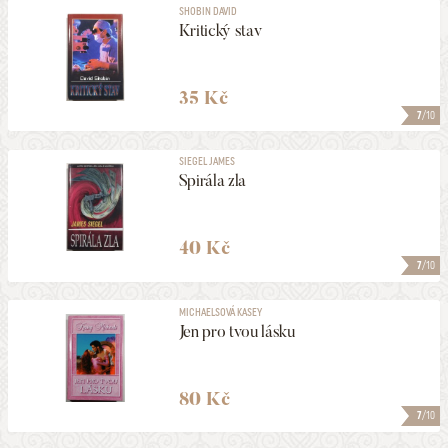
SHOBIN DAVID
Kritický stav
35 Kč
7
/10
SIEGEL JAMES
Spirála zla
40 Kč
7
/10
MICHAELSOVÁ KASEY
Jen pro tvou lásku
80 Kč
7
/10