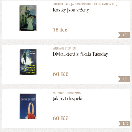
PHILIPPA CARR [=BURFORD HIBBERT ELEANOR ALICE]
Kostky jsou vrženy
75 Kč
7
/10
WILLIAMS STEPHEN
Dívka, která si říkala Tuesday
60 Kč
8
/10
MCLAUGHLINOVÁ EMMA, ...
Jak být dospělá
60 Kč
8
/10