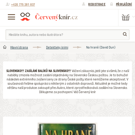
+420 775 281 837
REGISTRACE
PŘIHLÁŠENÍ
Hlavní strana
Detektivky. krimi
Na hraně (David Dun)
SLOVENSKO!!! ZASÍLÁNÍ BALÍKŮ NA SLOVENSKO!!!
Vážení zákazníci, jistě jste si všimli, že z naší
nabídky zmizela možnost zaslání objednávky na Slovensko Českou poštou. Je to bohužel
následek extrémního zvýšení ceny ze strany České pošty, které nemůžeme akceptovat. V
současnosti řešíme spolupráci s některým z ostatních dopravců. Aktuálně je možné tedy
většinu naší produkce zakoupit přes Aukro, které zprostředkovává zasílání na Slovensko.
Děkujeme za pochopení. Váš Červený knír