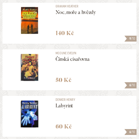
GRAHAM HEATHER
Noc, moře a hvězdy
140 Kč
9
/10
MCCUNE EVELYN
Čínská císařovna
50 Kč
6
/10
DENKER HENRY
Labyrint
60 Kč
6
/10