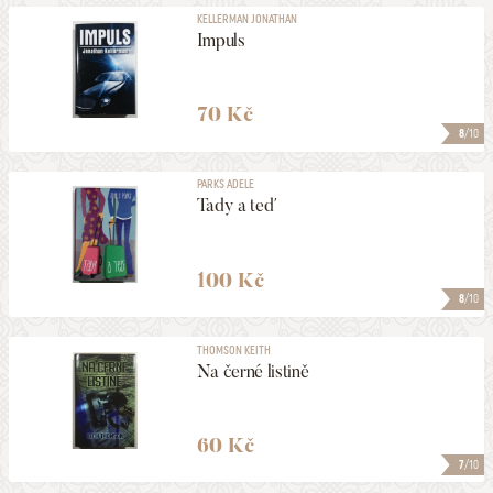
KELLERMAN JONATHAN
Impuls
70 Kč
8
/10
PARKS ADELE
Tady a teď
100 Kč
8
/10
THOMSON KEITH
Na černé listině
60 Kč
7
/10