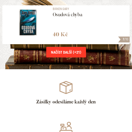
BIRKEN GARY
Osudová chyba
40 Kč
7
/10
NAČÍST DALŠÍ (+
21
)
Zásilky odesíláme každý den