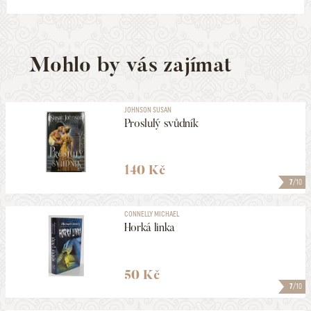
Mohlo by vás zajímat
JOHNSON SUSAN
Proslulý svůdník
140 Kč
7
/10
CONNELLY MICHAEL
Horká linka
50 Kč
7
/10