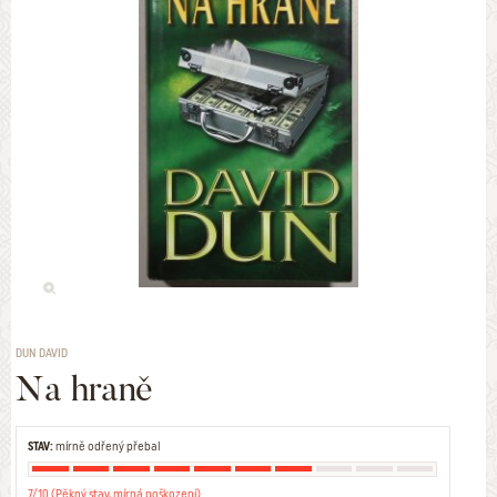
DUN DAVID
Na hraně
STAV:
mírně odřený přebal
7/10 (Pěkný stav, mírná poškození)