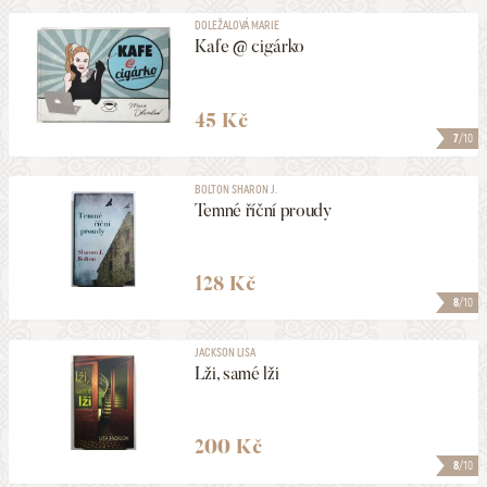
DOLEŽALOVÁ MARIE
Kafe @ cigárko
45 Kč
7
/10
BOLTON SHARON J.
Temné říční proudy
128 Kč
8
/10
JACKSON LISA
Lži, samé lži
200 Kč
8
/10