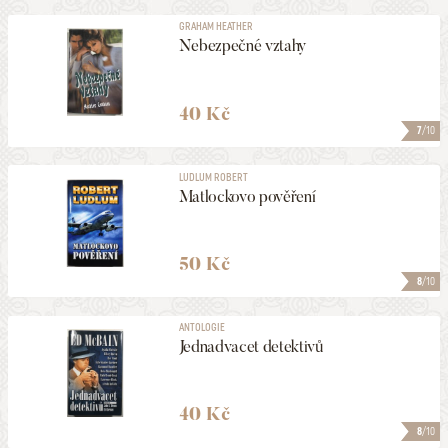
GRAHAM HEATHER
Nebezpečné vztahy
40 Kč
7
/10
LUDLUM ROBERT
Matlockovo pověření
50 Kč
8
/10
ANTOLOGIE
Jednadvacet detektivů
40 Kč
8
/10