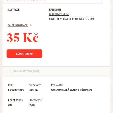
ILUSTRACE
KATEGORIE
-
DETEKTIVKY. KRIMI
BELETRIE
->
BELETRIE - THRILLERY, KRIMI
DALŠÍ INFORMACE
35 Kč
KOUPIT KNIHU
PRO MĚ NEZOBRAZOVAT
ISBN
VYDAVATEL
TYP VAZBY
80-7303-121-3
DOMINO
NAKLADATELSKÁ VAZBA S PŘEBALEM
POČET STRAN
ROK VYDÁNÍ
307
2003