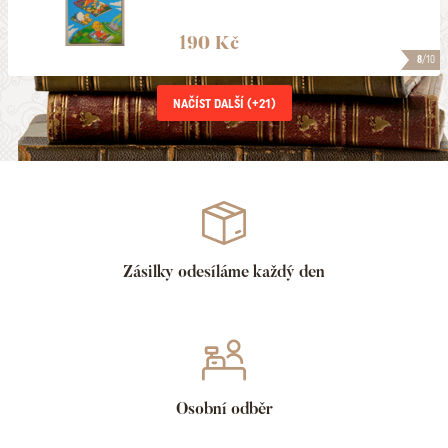
190 Kč
8
/10
NAČÍST DALŠÍ (+
21
)
Zásilky odesíláme každý den
Osobní odběr