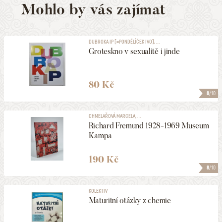
Mohlo by vás zajímat
DUBROKA IP [=PONDĚLÍČEK IVO], ...
Groteskno v sexualitě i jinde
80 Kč
8
/10
CHMELAŘOVÁ MARCELA, ...
Richard Fremund 1928-1969 Museum
Kampa
190 Kč
8
/10
KOLEKTIV
Maturitní otázky z chemie