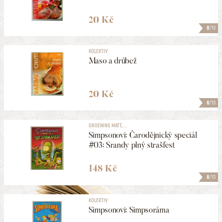
20 Kč
8
/10
KOLEKTIV
Maso a drůbež
20 Kč
8
/10
GROENING MATT, ...
Simpsonovi: Čarodějnický speciál
#03: Srandy plný strašfest
148 Kč
8
/10
KOLEKTIV
Simpsonovi: Simpsoráma