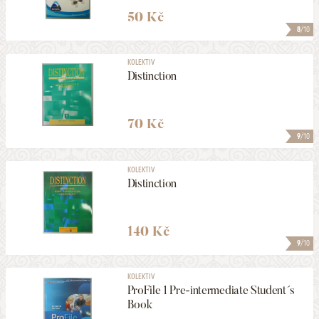
50 Kč
8
/10
KOLEKTIV
Distinction
70 Kč
9
/10
KOLEKTIV
Distinction
140 Kč
9
/10
KOLEKTIV
ProFile 1 Pre-intermediate Student´s
Book