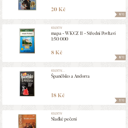
20 Kč
9
/10
KOLEKTIV
mapa - WKCZ 11 - Střední Povltaví
1:50 000
8 Kč
8
/10
KOLEKTIV, ...
Španělsko a Andorra
18 Kč
7
/10
KOLEKTIV
Sladké pečení