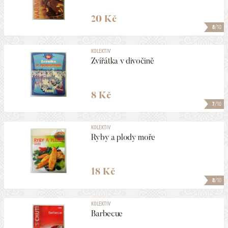
20 Kč
8
/10
KOLEKTIV
Zvířátka v divočině
8 Kč
7
/10
KOLEKTIV
Ryby a plody moře
18 Kč
8
/10
KOLEKTIV
Barbecue