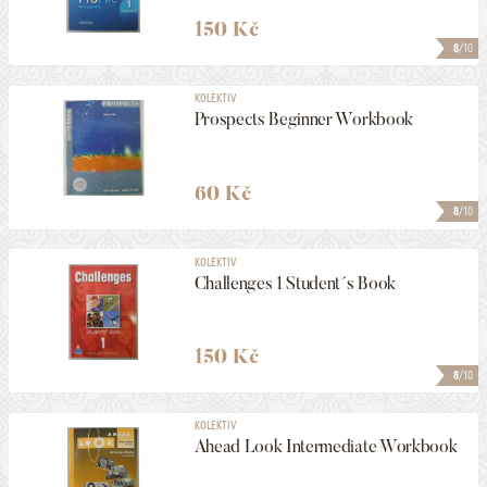
150 Kč
8
/10
KOLEKTIV
Prospects Beginner Workbook
60 Kč
8
/10
KOLEKTIV
Challenges 1 Student´s Book
150 Kč
8
/10
KOLEKTIV
Ahead Look Intermediate Workbook