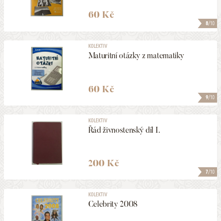
60 Kč
8
/10
KOLEKTIV
Maturitní otázky z matematiky
60 Kč
9
/10
KOLEKTIV
Řád živnostenský díl I.
200 Kč
7
/10
KOLEKTIV
Celebrity 2008