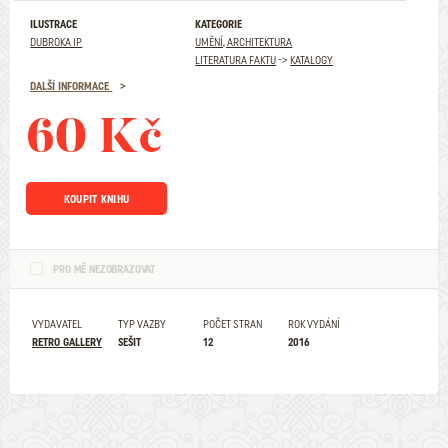
ILUSTRACE
KATEGORIE
DUBROKA IP
UMĚNÍ, ARCHITEKTURA
LITERATURA FAKTU
->
KATALOGY
DALŠÍ INFORMACE
60 Kč
KOUPIT KNIHU
PRO MĚ NEZOBRAZOVAT
VYDAVATEL
TYP VAZBY
POČET STRAN
ROK VYDÁNÍ
RETRO GALLERY
SEŠIT
12
2016