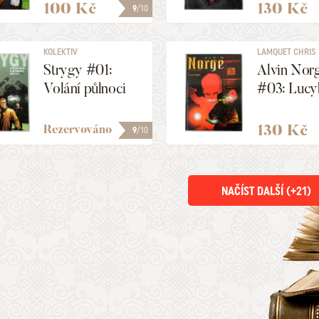
100 Kč
130 Kč
9
/10
KOLEKTIV
LAMQUET CHRIS
Strygy #01:
Alvin Nor
Volání půlnoci
#03: Lucy
130 Kč
Rezervováno
9
/10
NAČÍST DALŠÍ (+
21
)