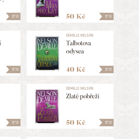
50 Kč
7
/10
7
/10
N
DEMILLE NELSON
í
Talbotova
odysea
40 Kč
7
/10
7
/10
N
DEMILLE NELSON
Zlaté pobřeží
50 Kč
7
/10
7
/10