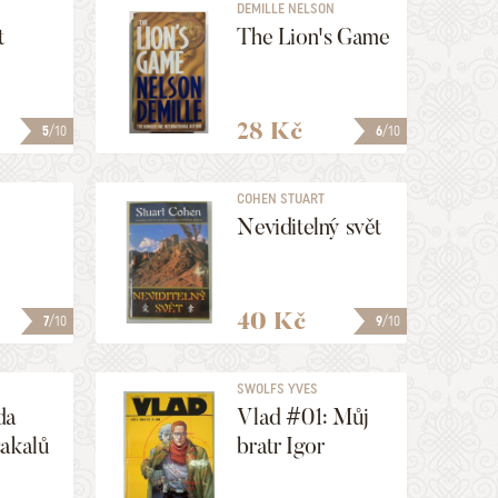
N
DEMILLE NELSON
t
The Lion's Game
28 Kč
5
/10
6
/10
N
COHEN STUART
Neviditelný svět
40 Kč
7
/10
9
/10
SWOLFS YVES
da
Vlad #01: Můj
šakalů
bratr Igor