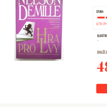
STAV:
6/10 (P
ILUST
-
DALŠÍ
4