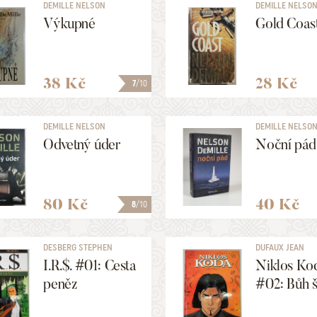
DEMILLE NELSON
DEMILLE NELSO
Výkupné
Gold Coas
38 Kč
28 Kč
7
/10
DEMILLE NELSON
DEMILLE NELSO
Odvetný úder
Noční pád
80 Kč
40 Kč
8
/10
DESBERG STEPHEN
DUFAUX JEAN
I.R.$. #01: Cesta
Niklos Ko
peněz
#02: Bůh 