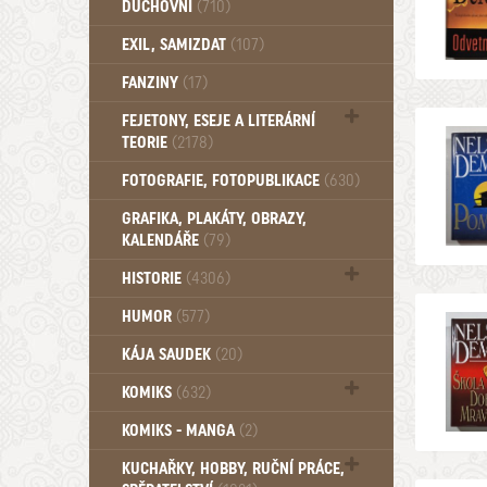
DUCHOVNÍ
(710)
Okultismus (110)
EXIL, SAMIZDAT
(107)
Záhady (105)
FANZINY
(17)
FEJETONY, ESEJE A LITERÁRNÍ
TEORIE
(2178)
Citáty, aforismy, snáře, přísloví,
FOTOGRAFIE, FOTOPUBLIKACE
(630)
afirmace (106)
GRAFIKA, PLAKÁTY, OBRAZY,
KALENDÁŘE
(79)
HISTORIE
(4306)
Mytologie, Mýty, Báje, Pověsti (203)
HUMOR
(577)
KÁJA SAUDEK
(20)
KOMIKS
(632)
Komiks - Čtyřlístek (234)
KOMIKS - MANGA
(2)
Komiks - Ostatní (180)
KUCHAŘKY, HOBBY, RUČNÍ PRÁCE,