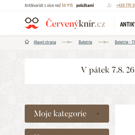
Antikvariát s více než
50 915
položkami
+420 775 2
ANTIK
Hlavní strana
Beletrie
Beletrie - Th
V pátek 7.8. 2
Moje kategorie