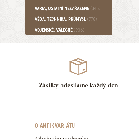
Učebnice - SŠ (789)
VARIA, OSTATNÍ NEZAŘAZENÉ
(345)
Učebnice - VŠ (259)
Učebnice - ZŠ (556)
VĚDA, TECHNIKA, PRŮMYSL
(778)
Učebnice - Ostatní (499)
VOJENSKÉ, VÁLEČNÉ
(906)
Zásilky odesíláme každý den
O ANTIKVARIÁTU