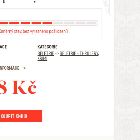
růměrný stav, bez výrazného poškození)
RACE
KATEGORIE
BELETRIE
->
BELETRIE - THRILLERY,
KRIMI
 INFORMACE
8 Kč
KOUPIT KNIHU