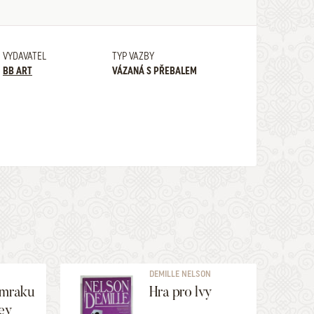
VYDAVATEL
TYP VAZBY
BB ART
VÁZANÁ S PŘEBALEM
N
DEMILLE NELSON
umraku
Hra pro lvy
rey