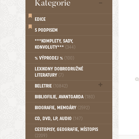
Kategorie
EDICE
S PODPISEM
***KOMPLETY, SADY,
KONVOLUTY***
(344)
% VÝPRODEJ %
(100)
LEXIKONY DOBRODRUŽNÉ
LITERATURY
(7)
BELETRIE
(10842)
Beletrie - Historická (1388)
BIBLIOFILIE, AVANTGARDA
(180)
Beletrie - Humoristické (501)
BIOGRAFIE, MEMOÁRY
(2592)
Beletrie - Povídky (1758)
Beletrie - Thrillery, krimi (1179)
CD, DVD, LP, AUDIO
(147)
Beletrie - Válečné romány (489)
Beletrie - Ženské a dívčí romány
CESTOPISY, GEOGRAFIE, MÍSTOPIS
(2209)
(1522)