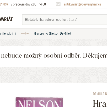
81 837
v pracovní dny 7:00 - 14:00
antikvariat@cervenyknir.cz
VARIÁT
rillery, krimi
Hra pro lvy (Nelson DeMille)
6 nebude možný osobní odběr. Děkuje
DEMILLE 
Hra