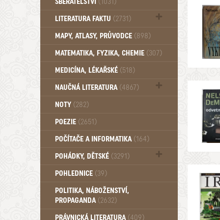
SBĚRATELSTVÍ
(1031)
Dům a byt (102)
LITERATURA FAKTU
(2731)
Katalogy (503)
MAPY, ATLASY, PRŮVODCE
(898)
MATEMATIKA, FYZIKA, CHEMIE
(307)
MEDICÍNA, LÉKAŘSKÉ
(518)
NAUČNÁ LITERATURA
(4867)
Zdraví a zdraví životní styl (510)
NOTY
(282)
POEZIE
(2651)
POČÍTAČE A INFORMATIKA
(164)
POHÁDKY, DĚTSKÉ
(3291)
Pro děti a mládež (2887)
POHLEDNICE
(39)
Pohádky, Dětské - Do roku 1948 (175)
POLITIKA, NÁBOŽENSTVÍ,
Pohádky, Dětské - Od roku 1949 (257)
PROPAGANDA
(2632)
PRÁVNICKÁ LITERATURA
(409)