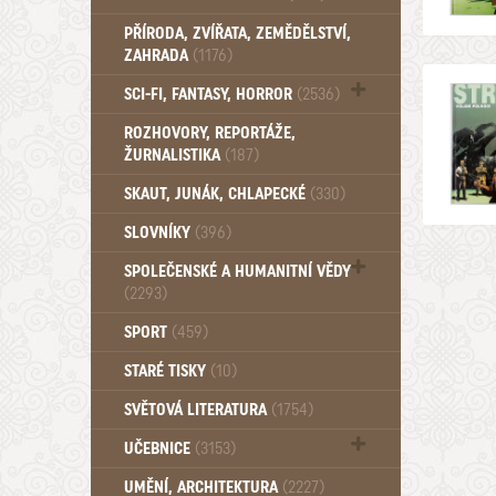
PŘÍRODA, ZVÍŘATA, ZEMĚDĚLSTVÍ,
ZAHRADA
(1176)
SCI-FI, FANTASY, HORROR
(2536)
UFO (14)
ROZHOVORY, REPORTÁŽE,
ŽURNALISTIKA
(187)
SKAUT, JUNÁK, CHLAPECKÉ
(330)
SLOVNÍKY
(396)
SPOLEČENSKÉ A HUMANITNÍ VĚDY
(2293)
Pedagogika (191)
SPORT
(459)
Filozofie, sociologie (859)
STARÉ TISKY
(10)
Psychologie a osobní rozvoj (762)
SVĚTOVÁ LITERATURA
(1754)
UČEBNICE
(3153)
Učebnice - Jazykové (1297)
UMĚNÍ, ARCHITEKTURA
(2227)