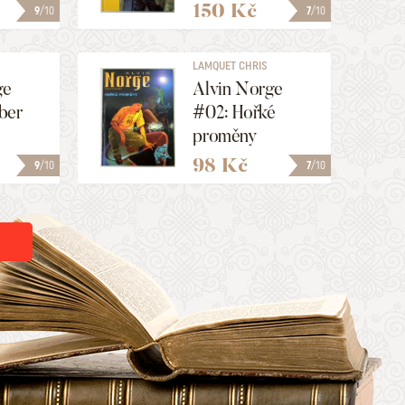
150 Kč
9
/10
7
/10
LAMQUET CHRIS
ge
Alvin Norge
ber
#02: Hořké
proměny
98 Kč
9
/10
7
/10